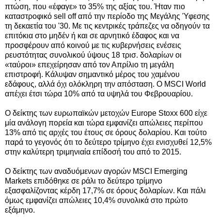
πτώση, που «έφαγε» το 35% της αξίας του. Ήταν πιο
καταστροφικό sell off από την περίοδο της Μεγάλης Ύφεσης
τη δεκαετία του '30. Με τις κεντρικές τράπεζες να οδηγούν τα
επιτόκια στο μηδέν ή και σε αρνητικό έδαφος και να
προσφέρουν από κοινού με τις κυβερνήσεις ενέσεις
ρευστότητας συνολικού ύψους 18 τρισ. δολαρίων οι
«ταύροι» επεχείρησαν από τον Απρίλιο τη μεγάλη
επιστροφή. Κάλυψαν σημαντικό μέρος του χαμένου
εδάφους, αλλά όχι ολόκληρη την απόσταση. Ο MSCI World
απέχει έτσι τώρα 10% από τα υψηλά του Φεβρουαρίου.
Ο δείκτης των ευρωπαϊκών μετοχών Europe Stoxx 600 είχε
μία ανάλογη πορεία και τώρα εμφανίζει απώλειες περίπου
13% από τις αρχές του έτους σε όρους δολαρίου. Και τούτο
παρά το γεγονός ότι το δεύτερο τρίμηνο έχει ενισχυθεί 12,5%
στην καλύτερη τριμηνιαία επίδοσή του από το 2015.
Ο δείκτης των αναδυόμενων αγορών MSCI Emerging
Markets επιδόθηκε σε ράλι το δεύτερο τρίμηνο
εξασφαλίζοντας κέρδη 17,7% σε όρους δολαρίων. Και πάλι
όμως εμφανίζει απώλειες 10,4% συνολικά στο πρώτο
εξάμηνο.