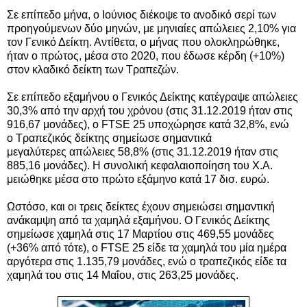
Σε επίπεδο μήνα, ο Ιούνιος διέκοψε το ανοδικό σερί των
προηγούμενων δύο μηνών, με μηνιαίες απώλειες 2,10% για
τον Γενικό Δείκτη. Αντίθετα, ο μήνας που ολοκληρώθηκε,
ήταν ο πρώτος, μέσα στο 2020, που έδωσε κέρδη (+10%)
στον κλαδικό δείκτη των Τραπεζών.
Σε επίπεδο εξαμήνου ο Γενικός Δείκτης κατέγραψε απώλειες
30,3% α
πό την αρχή του χρόνου
(στις 31.12.2019 ήταν στις
916,67 μονάδες),
ο FTSE 25 υποχώρησε κατά 32,8%, ενώ
ο
Τραπεζικός δείκτης
σημείωσε
σημαντικά
μεγαλύτερες
απώλειες
58,8%
(στις 31.12.2019 ήταν στις
885,16 μονάδες).
Η συνολική κεφαλαιοποίηση του Χ.Α.
μειώθηκε μέσα στο πρώτο εξάμηνο κατά 17 δισ. ευρώ.
Ωστόσο, και οι τρεις δείκτες έχουν σημειώσει σημαντική
ανάκαμψη από τα χαμηλά εξαμήνου. Ο Γενικός Δείκτης
σημείωσε χαμηλά στις 17 Μαρτίου στις 469,55 μονάδες
(+36% από τότε), ο FTSE 25 είδε τα χαμηλά του μία ημέρα
αργότερα στις 1.135,79 μονάδες, ενώ ο τραπεζικός είδε τα
χαμηλά του στις 14 Μαΐου, στις 263,25 μονάδες.