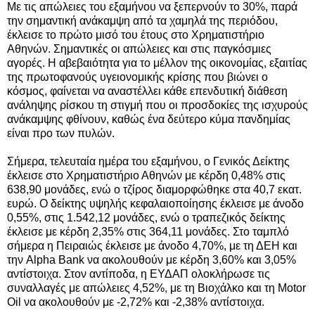
Με τις απώλειες του εξαμήνου να ξεπερνούν το 30%, παρά
την σημαντική ανάκαμψη από τα χαμηλά της περιόδου,
έκλεισε το πρώτο μισό του έτους στο Χρηματιστήριο
Αθηνών. Σημαντικές οι απώλειες και στις παγκόσμιες
αγορές. Η αβεβαιότητα για το μέλλον της οικονομίας, εξαιτίας
της πρωτοφανούς υγειονομικής κρίσης που βιώνει ο
κόσμος, φαίνεται να αναστέλλει κάθε επενδυτική διάθεση
ανάληψης ρίσκου τη στιγμή που οι προσδοκίες της ισχυρούς
ανάκαμψης φθίνουν, καθώς ένα δεύτερο κύμα πανδημίας
είναι προ των πυλών.
Σήμερα, τελευταία ημέρα του εξαμήνου, ο Γενικός Δείκτης
έκλεισε
στο Χρηματιστήριο Αθηνών
με κέρδη 0,48% στις
638,90 μονάδες, ενώ ο τζίρος διαμορφώθηκε στα 40,7 εκατ.
ευρώ. Ο δείκτης υψηλής κεφαλαιοποίησης έκλεισε με άνοδο
0,55%, στις 1.542,12 μονάδες, ενώ ο τραπεζικός δείκτης
έκλεισε με κέρδη 2,35% στις 364,11 μονάδες. Στο ταμπλό
σήμερα η Πειραιώς έκλεισε με άνοδο 4,70%, με τη ΔΕΗ και
την Alpha Bank να ακολουθούν με κέρδη 3,60% και 3,05%
αντίστοιχα. Στον αντίποδα, η ΕΥΔΑΠ ολοκλήρωσε τις
συναλλαγές με απώλειες 4,52%, με τη Βιοχάλκο και τη Motor
Oil να ακολουθούν με -2,72% και -2,38% αντίστοιχα.