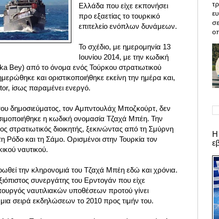
τρ
Ελλάδα που είχε εκπονήσει
ε
προ εξαετίας το τουρκικό
σε
επιτελείο ενόπλων δυνάμεων.
οπ
Το σχέδιο, με ημερομηνία 13
Ιουνίου 2014, με την κωδική
a Bey) από το όνομα ενός Τούρκου στρατιωτικού
ημερώθηκε και οριστικοποιήθηκε εκείνη την ημέρα και,
tor, ίσως παραμένει ενεργό.
ου δημοσιεύματος, τον Αμπντουλάχ Μποζκούρτ, δεν
ιμοποιήθηκε η κωδική ονομασία Τζαχά Μπέη. Την
ος στρατιωτικός διοικητής, ξεκινώντας από τη Σμύρνη
Η
τη Ρόδο και τη Σάμο. Ορισμένοι στην Τουρκία τον
ε
ικού ναυτικού.
θεί την κληρονομιά του Τζαχά Μπέη εδώ και χρόνια.
 αξιόπιστος συνεργάτης του Ερντογάν που είχε
πουργός ναυτιλιακών υποθέσεων προτού γίνει
ια σειρά εκδηλώσεων το 2010 προς τιμήν του.