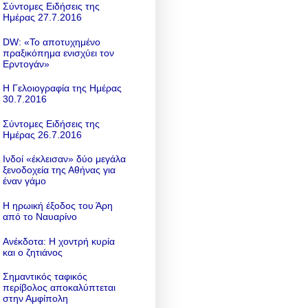
Σύντομες Ειδήσεις της
Ημέρας 27.7.2016
DW: «To αποτυχημένο
πραξικόπημα ενισχύει τον
Ερντογάν»
Η Γελοιογραφία της Ημέρας
30.7.2016
Σύντομες Ειδήσεις της
Ημέρας 26.7.2016
Ινδοί «έκλεισαν» δύο μεγάλα
ξενοδοχεία της Αθήνας για
έναν γάμο
Η ηρωική έξοδος του Άρη
από το Ναυαρίνο
Ανέκδοτα: Η χοντρή κυρία
και ο ζητιάνος
Σημαντικός ταφικός
περίβολος αποκαλύπτεται
στην Αμφίπολη