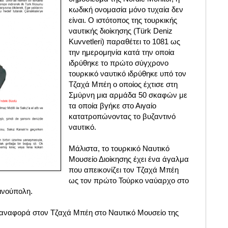
κωδική ονομασία μόνο τυχαία δεν
είναι. Ο ιστότοπος της τουρκικής
ναυτικής διοίκησης (Türk Deniz
Kuvvetleri) παραθέτει το 1081 ως
την ημερομηνία κατά την οποία
ιδρύθηκε το πρώτο σύγχρονο
τουρκικό ναυτικό ιδρύθηκε υπό τον
Τζαχά Μπέη ο οποίος έχτισε στη
Σμύρνη μια αρμάδα 50 σκαφών με
τα οποία βγήκε στο Αιγαίο
κατατροπώνοντας το βυζαντινό
ναυτικό.
Μάλιστα, το τουρκικό Ναυτικό
Μουσείο Διοίκησης έχει ένα άγαλμα
που απεικονίζει τον Τζαχά Μπέη
ως τον πρώτο Τούρκο ναύαρχο στο
ινούπολη.
 αναφορά στον Τζαχά Μπέη στο Ναυτικό Μουσείο της