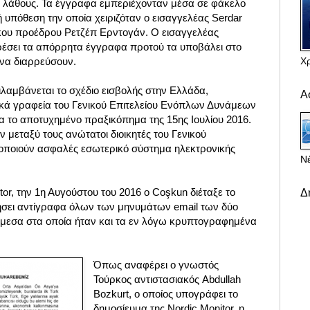
 λάθους. Τα έγγραφα εμπεριέχονταν μέσα σε φάκελο
 υπόθεση την οποία χειριζόταν ο εισαγγελέας Serdar
κου προέδρου Ρετζέπ Ερντογάν. Ο εισαγγελέας
έσει τα απόρρητα έγγραφα προτού τα υποβάλει στο
Χ
 να διαρρεύσουν.
ιλαμβάνεται το σχέδιο εισβολής στην Ελλάδα,
Α
κά γραφεία του Γενικού Επιτελείου Ενόπλων Δυνάμεων
ια το αποτυχημένο πραξικόπημα της 15ης Ιουλίου 2016.
 μεταξύ τους ανώτατοι διοικητές του Γενικού
ιμοποιούν ασφαλές εσωτερικό σύστημα ηλεκτρονικής
Νέ
or, την 1η Αυγούστου του 2016 ο Coşkun διέταξε το
Δ
ήσει αντίγραφα όλων των μηνυμάτων email των δύο
εσα στα οποία ήταν και τα εν λόγω κρυπτογραφημένα
Όπως αναφέρει ο γνωστός
Τούρκος αντιστασιακός Abdullah
Bozkurt, ο οποίος υπογράφει το
δημοσίευμα της Nordic Monitor, η