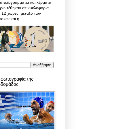
απεζογραμμάτια και κέρματα
υρώ τέθηκαν σε κυκλοφορία
 12 χώρες, μεταξύ των
οίων και η ...
 φωτογραφία της
βδομάδας