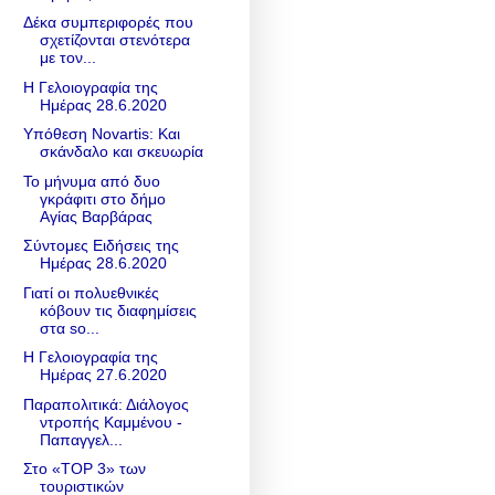
Δέκα συμπεριφορές που
σχετίζονται στενότερα
με τον...
Η Γελοιογραφία της
Ημέρας 28.6.2020
Υπόθεση Νοvartis: Και
σκάνδαλο και σκευωρία
Το μήνυμα από δυο
γκράφιτι στο δήμο
Αγίας Βαρβάρας
Σύντομες Ειδήσεις της
Ημέρας 28.6.2020
Γιατί οι πολυεθνικές
κόβουν τις διαφημίσεις
στα so...
Η Γελοιογραφία της
Ημέρας 27.6.2020
Παραπολιτικά: Διάλογος
ντροπής Καμμένου -
Παπαγγελ...
Στο «TOP 3» των
τουριστικών