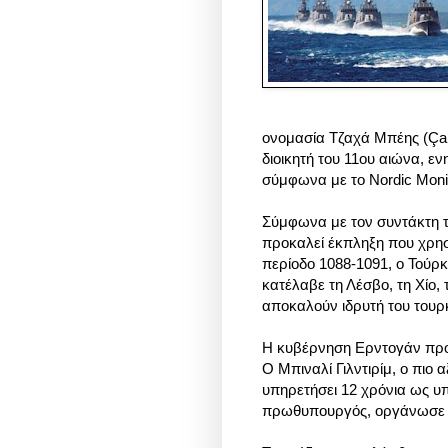
ονομασία Τζαχά Μπέης (Çak
διοικητή του 11ου αιώνα, εν
σύμφωνα με το Nordic Moni
Σύμφωνα με τον συντάκτη τ
προκαλεί έκπληξη που χρησ
περίοδο 1088-1091, ο Τούρκ
κατέλαβε τη Λέσβο, τη Χίο, 
αποκαλούν ιδρυτή του τουρκ
Η κυβέρνηση Ερντογάν προω
Ο Μπιναλί Γιλντιρίμ, ο πιο
υπηρετήσει 12 χρόνια ως υ
πρωθυπουργός, οργάνωσε μ