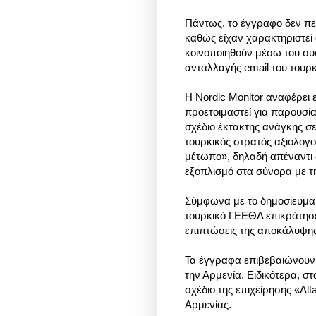
Πάντως, το έγγραφο δεν περ
καθώς είχαν χαρακτηριστεί
κοινοποιηθούν μέσω του συσ
ανταλλαγής email του τουρκ
Η Nordic Monitor αναφέρει ε
προετοιμαστεί για παρουσί
σχέδιο έκτακτης ανάγκης σε 
τουρκικός στρατός αξιολογού
μέτωπο», δηλαδή απέναντι 
εξοπλισμό στα σύνορα με τη
Σύμφωνα με το δημοσίευμα,
τουρκικό ΓΕΕΘΑ επικράτησε 
επιπτώσεις της αποκάλυψης
Τα έγγραφα επιβεβαιώνουν 
την Αρμενία. Ειδικότερα, σ
σχέδιο της επιχείρησης «Al
Αρμενίας.