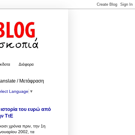
κδοτα
Διάφορα
ranslate / Μετάφραση
elect Language
▼
 ιστορία του ευρώ από
ην ΤτΕ
κοσι χρόνια πριν, την 1η
νουαρίου 2002, τα