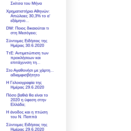
Σκίτσα του Μήνα
Χρηματιστήριο Αθηνών:
Απώλειες 30,3% το α'
εξάμηνο...
DW: Ποιος δικαιούται τι
στη Μεσόγειο;
Σύντομες Ειδήσεις της
Ημέρας 30.6.2020
ΤτΕ: Αντιμετώπιση των
προκλήσεων και
επιτάχυνση τη...
Στο Αγαθονήσι με χάρτη...
αδιαμφισβήτητο
Η Γελοιογραφία της
Ημέρας 29.6.2020
Πόσο βαθιά θα είναι το
2020 η ύφεση στην
Ελλάδα;
H άνοδος και η πτώση
του Ν. Παππά
Σύντομες Ειδήσεις της
Ημέρας 29.6.2020