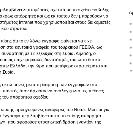
ιλαμβάνει λεπτομέρειες σχετικά με το σχέδιο εισβολής
Α
 άκρως απόρρητες και ως εκ τούτου δεν μπορούσαν να
τήματος intranet που χρησιμοποιείται στους διακομιστές
ικού στρατού.
πίσης ότι το εν λόγω έγγραφο φαίνεται να είχε
αση στα κεντρικά γραφεία του τουρκικού ΓΕΕΘΑ, ως
συνάρτηση με τις εξελίξεις στη Συρία. Δηλαδή, ο
σε τις επιχειρησιακές δυνατότητές του «στο δυτικό
στην Ελλάδα, την ώρα που μετέφερε στρατεύματα και
 Συρία.
 οκτώ μήνες μετά τη διαρροή των εγγράφων στο
πανικός όταν άρχισαν να αναλογίζονται τις πιθανές
 του απόρρητου σχεδίου.
επίσης προηγούμενες αναφορές του Nordic Monitor για
τα έγγραφα περιλαμβάνεται και το επίσης απόρρητο
tay», που αφορούσε στρατιωτική δράση εναντίον της