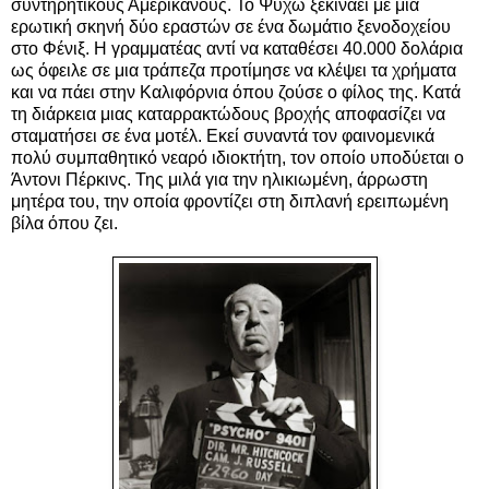
συντηρητικούς Αμερικανούς. Το Ψυχώ ξεκινάει με μια
ερωτική σκηνή δύο εραστών σε ένα δωμάτιο ξενοδοχείου
στο Φένιξ. Η γραμματέας αντί να καταθέσει 40.000 δολάρια
ως όφειλε σε μια τράπεζα προτίμησε να κλέψει τα χρήματα
και να πάει στην Καλιφόρνια όπου ζούσε ο φίλος της. Κατά
τη διάρκεια μιας καταρρακτώδους βροχής αποφασίζει να
σταματήσει σε ένα μοτέλ. Εκεί συναντά τον φαινομενικά
πολύ συμπαθητικό νεαρό ιδιοκτήτη, τον οποίο υποδύεται ο
Άντονι Πέρκινς. Της μιλά για την ηλικιωμένη, άρρωστη
μητέρα του, την οποία φροντίζει στη διπλανή ερειπωμένη
βίλα όπου ζει.