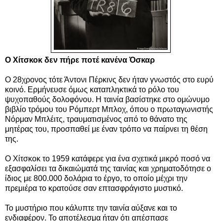
Ο Χίτσκοκ δεν πήρε ποτέ κανένα Όσκαρ
Ο 28χρονος τότε Άντονι Πέρκινς δεν ήταν γνωστός στο ευρύ
κοινό. Ερμήνευσε όμως καταπληκτικά το ρόλο του
ψυχοπαθούς δολοφόνου. Η ταινία βασίστηκε στο ομώνυμο
βιβλίο τρόμου του Ρόμπερτ Μπλοχ, όπου ο πρωταγωνιστής
Νόρμαν Μπλέιτς, τραυματισμένος από το θάνατο της
μητέρας του, προσπαθεί με έναν τρόπο να παίρνει τη θέση
της.
Ο Χίτσκοκ το 1959 κατάφερε για ένα σχετικά μικρό ποσό να
εξασφαλίσει τα δικαιώματά της ταινίας και χρηματοδότησε ο
ίδιος με 800.000 δολάρια το έργο, το οποίο μέχρι την
πρεμιέρα το κρατούσε σαν επτασφράγιστο μυστικό.
Το μυστήριο που κάλυπτε την ταινία αύξανε και το
ενδιαφέρον. Το αποτέλεσμα ήταν ότι απέσπασε