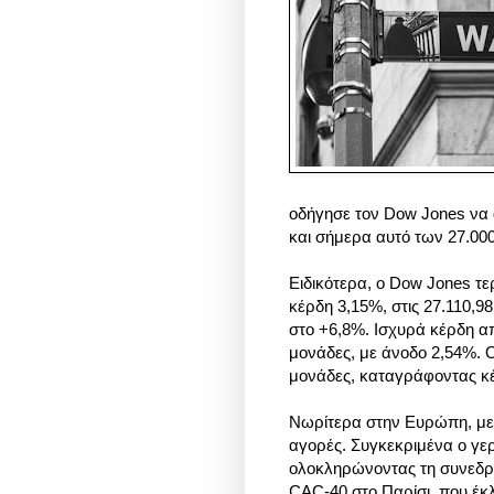
οδήγησε τον Dow Jones να 
και σήμερα αυτό των 27.0
Ειδικότερα, ο Dow Jones τ
κέρδη 3,15%, στις 27.110,9
στο +6,8%. Ισχυρά κέρδη απ
μονάδες, με άνοδο 2,54%. 
μονάδες, καταγράφοντας κ
Νωρίτερα στην Ευρώπη, μεγ
αγορές. Συγκεκριμένα ο γε
ολοκληρώνοντας τη συνεδρί
CAC-40 στο Παρίσι, που έκλ