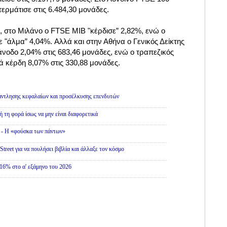
τερμάτισε στις 6.484,30 μονάδες.
, στο Μιλάνο ο FTSE MIB "κέρδισε” 2,82%, ενώ ο
 "άλμα” 4,04%. Αλλά και στην Αθήνα ο Γενικός Δείκτης
νοδο 2,04% στις 683,46 μονάδες, ενώ ο τραπεζικός
κά κέρδη 8,07% στις 330,88 μονάδες.
άντλησης κεφαλαίων και προσέλκυσης επενδυτών
ή τη φορά ίσως να μην είναι διαφορετικά
» - Η «φούσκα των πάντων»
treet για να πουλήσει βιβλία και άλλαξε τον κόσμο
16% στο α' εξάμηνο του 2026