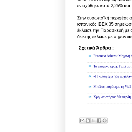
ενισχύθηκε κατά 2,25% και 
Στην ευρωπαϊκή περιφέρεια
ισπανικός IBEX 35 σημείωσε
έκλεισε την Παρασκευή με ά
δείκτης έκλεισε με σημαντι
Σχετικά Άρθρα :
Οικονομία
Euronext Athens: Μηχανή 
To επόμενο κραχ: Γιατί αυτ
«Η κρίση έχει ήδη αρχίσει
Μπέζος, παράτησε τη Wall S
Χρηματιστήριο: Με κέρδη 