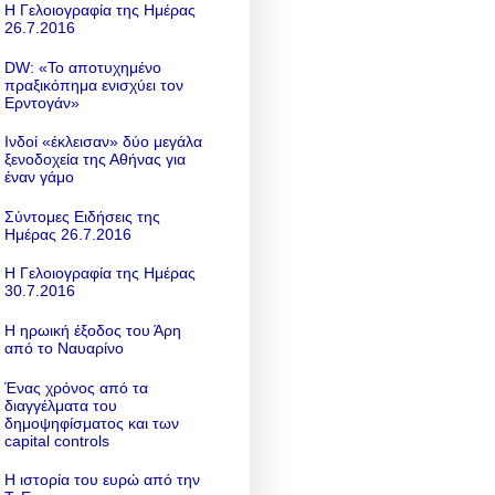
Η Γελοιογραφία της Ημέρας
26.7.2016
DW: «To αποτυχημένο
πραξικόπημα ενισχύει τον
Ερντογάν»
Ινδοί «έκλεισαν» δύο μεγάλα
ξενοδοχεία της Αθήνας για
έναν γάμο
Σύντομες Ειδήσεις της
Ημέρας 26.7.2016
Η Γελοιογραφία της Ημέρας
30.7.2016
Η ηρωική έξοδος του Άρη
από το Ναυαρίνο
Ένας χρόνος από τα
διαγγέλματα του
δημοψηφίσματος και των
capital controls
Η ιστορία του ευρώ από την