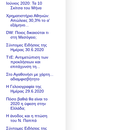
Ιούνιος 2020: Τα 10
Σκίτσα του Μήνα
Χρηματιστήριο Αθηνών:
Απώλειες 30,3% το α'
εξάμηνο...
DW: Ποιος δικαιούται τι
στη Μεσόγειο;
Σύντομες Ειδήσεις της
Ημέρας 30.6.2020
ΤτΕ: Αντιμετώπιση των
προκλήσεων και
επιτάχυνση τη...
Στο Αγαθονήσι με χάρτη...
αδιαμφισβήτητο
Η Γελοιογραφία της
Ημέρας 29.6.2020
Πόσο βαθιά θα είναι το
2020 η ύφεση στην
Ελλάδα;
H άνοδος και η πτώση
του Ν. Παππά
Σύντομες Ειδήσεις της