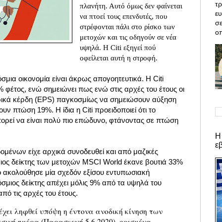
τρ
πλανήτη. Αυτό όμως δεν φαίνεται
ε
να πτοεί τους επενδυτές, που
σε
στρέφονται πάλι στο ρίσκο των
οπ
μετοχών και τις οδηγούν σε νέα
υψηλά. Η Citi εξηγεί πού
οφείλεται αυτή η στροφή.
σμια οικονομία είναι άκρως απογοητευτικά. Η Citi
 φέτος, ενώ σημειώνει πως ενώ στις αρχές του έτους οι
ρικά κέρδη (EPS) παγκοσμίως να σημειώσουν αύξηση
ν πτώση 19%. Η ίδια η Citi προειδοποιεί ότι το
ρεί να είναι πολύ πιο επώδυνο, φτάνοντας σε πτώση
Η
ε
ομένων είχε αρχικά συνοδευθεί και από μαζικές
ιος δείκτης των μετοχών MSCI World έκανε βουτιά 33%
ο ακολούθησε μία σχεδόν εξίσου εντυπωσιακή
μιος δείκτης απέχει μόλις 9% από τα υψηλά του
πό τις αρχές του έτους.
έχει ληφθεί υπόψη η έντονα ανοδική κίνηση των
σινή ημέρα (Παρασκευή 5.6.2020), ορισμένα