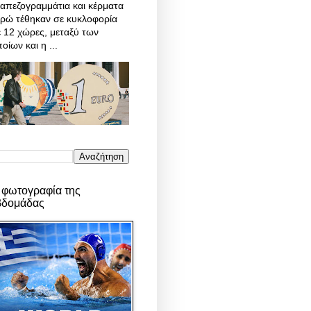
απεζογραμμάτια και κέρματα
υρώ τέθηκαν σε κυκλοφορία
 12 χώρες, μεταξύ των
οίων και η ...
 φωτογραφία της
βδομάδας