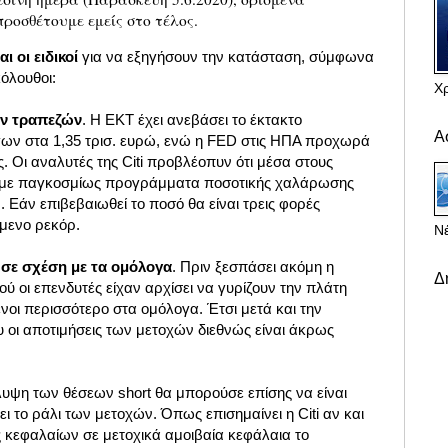
προσθέτουμε εμείς στο τέλος.
ι οι ειδικοί
για να εξηγήσουν την κατάσταση, σύμφωνα
κόλουθοι:
Χ
ών τραπεζών
. Η EKT έχει ανεβάσει το έκτακτο
Α
ν στα 1,35 τρισ. ευρώ, ενώ η FED στις ΗΠΑ προχωρά
ς. Οι αναλυτές της Citi προβλέοπυν ότι μέσα στους
ύμε παγκοσμίως προγράμματα ποσοτικής χαλάρωσης
. Εάν επιβεβαιωθεί το ποσό θα είναι τρεις φορές
μενο ρεκόρ.
Νέ
ς σε σχέση με τα ομόλογα
. Πριν ξεσπάσει ακόμη η
Δ
ύ οι επενδυτές είχαν αρχίσει να γυρίζουν την πλάτη
ενοι περισσότερο στα ομόλογα. Έτσι μετά και την
 οι αποτιμήσεις των μετοχών διεθνώς είναι άκρως
υψη των θέσεων short θα μπορούσε επίσης να είναι
 το ράλι των μετοχών. Όπως επισημαίνει η Citi αν και
ς κεφαλαίων σε μετοχικά αμοιβαία κεφάλαια το