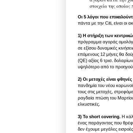
στοιχεία της οποίας 
Οι 5 λόγοι που επικαλούντα
πάντα με την
Citi,
είναι οι α
1) Η στήριξη των κεντρικ
πρόγραμμα αγοράς ομολόγω
σε εξίσου δυναμικές κινήσει
επόμενους 12 μήνες θα δο
(QE) αξίας 6 τρισ. δολαρίων
υψηλότερο από το προηγού
2) Οι μετοχές είναι φθηνέ
πανδημία του νέου κορωνοϊο
τους στις μετοχές, στρεφόμ
ραγδαία πτώση του Μαρτίου
ελκυστικές.
3) Το short covering.
H κάλ
ένας παράγοντας που θρέφει
δεν έχουμε μεγάλες εισροέ