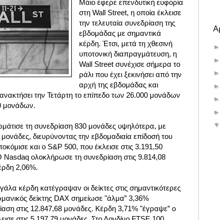
Μάιο έφερε επενδυτική ευφορία
στη Wall Street, η οποία έκλεισε
την τελευταία συνεδρίαση της
Α
εβδομάδας με σημαντικά
κέρδη. Έτσι, μετά τη χθεσινή
υποτονική διαπραγμάτευση, η
Wall Street συνέχισε σήμερα το
ράλι που έχει ξεκινήσει από την
αρχή της εβδομάδας και
ανακτήσει την Τετάρτη το επίπεδο των 26.000 μονάδων
00 μονάδων.
ερμάτισε τη συνεδρίαση 830 μονάδες υψηλότερα, με
8 μονάδες, διευρύνοντας την εβδομαδιαία επίδοσή του
οκόμισε και ο S&P 500, που έκλεισε στις 3.191,50
Ο Nasdaq ολοκλήρωσε τη συνεδρίαση στις 9.814,08
έρδη 2,06%.
άλα κέρδη κατέγραψαν οι δείκτες στις σημαντικότερες
ρμανικός δείκτης DAX σημείωσε "άλμα” 3,36%
αση στις 12.847,68 μονάδες. Κέρδη 3,71% "έγραψε” ο
εισε στις 5.197,79 μονάδες. Στο Λονδίνο FTSE 100