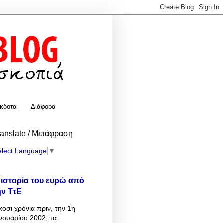
κδοτα
Διάφορα
ranslate / Μετάφραση
elect Language
▼
 ιστορία του ευρώ από
ην ΤτΕ
κοσι χρόνια πριν, την 1η
νουαρίου 2002, τα