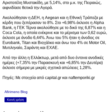
Αριστοτέλη Μυστακίδη, με 5,14%, στο μ.κ. της Πειραιώς,
αιφνιδίασε θετικά την Αγορά.
Ακολούθησαν η ΔΕΗ, η Aegean και η Εθνική Τράπεζα με
κέρδη που ξεπέρασαν το 8%. Στο +6,98% έκλεισε η Alpha
Bank, η ΓΕΚ Τέρνα ακολούθησε με το δικό της 6,87% και η
Coca Cola, η οποία ενέκρινε και το μέρισμα των 0,62 ευρώ,
έκλεισε με άνοδο 6,44%. Άνω του 5% ήταν η άνοδος σε
Eurobank, Titan και Βιοχάλκο και άνω του 4% σε Motor Oil,
Μυτιληναίο, Σαράντη και ΕΧΑΕ.
Από την άλλη η Ελλάκτωρ, μετά από δυο έντονα ανοδικές
ημέρες (+7,35% την Παρασκευή και +6,85% την Δευτέρα)
έκλεισε σήμερα με μικρές σχετικά απώλειες 1,28%.
Πηγές: Με στοιχεία από capital.gr και naftemporiki.gr
Afirimeno Blog
Κοινή χρήση