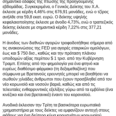
σημαντικό έδαφος της πτώσης της προηγούμενης
εβδομάδας. Συγκεκριμένα, ο Γενικός Δείκτης του Χ.Α.
έκλεισε με κέρδη 4,46% στις 676,91 μονάδες, ενώ ο τζίρος
ανήλθε στα 59,8 εκατ. ευρώ. Ο δείκτης υψηλής
κεφαλαιοποίησης έκλεισε με άνοδο 4,73%, ενώ ο τραπεζικός
δείκτης έκλεισε με σημαντικά κέρδη 7,22% στις 377,21
μονάδες.
Η άνοδος των διεθνών αγορών τροφοδοτήθηκε σήμερα από
τις ανακοινώσεις της FED για αγορές εταιρικών ομολόγων,
έως και $ 750 δισ., καθώς και την πρόταση πλάνου
υποδομών αξίας περίπου $ 1 τρισ. από την Κυβέρνηση
Τραμπ. Επίσης από την φημολογία για ένα φτηνό και
ευρέως διαθέσιμο φάρμακο (τη δεξαμεθαζόνη) που
σύμφωνα με Βρετανούς ερευνητές μπορεί να βοηθήσει να
σωθούν χιλιάδες άνθρωποι που έχουν προσβληθεί από τον
νέο κορωνοϊό και νοσούν βαριά, καθώς και από τις
τελευταίες ενθαρρυντικές εξελίξεις γύρω από τα εμβόλια (ένα
κινέζικο και ένα βρετανικό) έναντι του κορονοϊού.
Ανοδικά έκλεισαν την Τρίτη τα βασικότερα ευρωπαϊκά
χρηματιστήρια με τους δείκτες να εμφανίζουν αντοχή στους
φόβους για ένα δεύτερο κύμα κρουσμάτων κορωνοϊού.