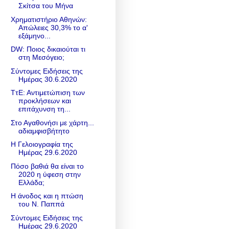
Σκίτσα του Μήνα
Χρηματιστήριο Αθηνών:
Απώλειες 30,3% το α'
εξάμηνο...
DW: Ποιος δικαιούται τι
στη Μεσόγειο;
Σύντομες Ειδήσεις της
Ημέρας 30.6.2020
ΤτΕ: Αντιμετώπιση των
προκλήσεων και
επιτάχυνση τη...
Στο Αγαθονήσι με χάρτη...
αδιαμφισβήτητο
Η Γελοιογραφία της
Ημέρας 29.6.2020
Πόσο βαθιά θα είναι το
2020 η ύφεση στην
Ελλάδα;
H άνοδος και η πτώση
του Ν. Παππά
Σύντομες Ειδήσεις της
Ημέρας 29.6.2020