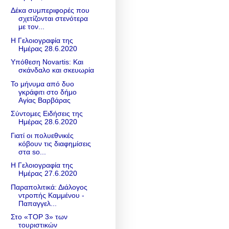
Δέκα συμπεριφορές που
σχετίζονται στενότερα
με τον...
Η Γελοιογραφία της
Ημέρας 28.6.2020
Υπόθεση Νοvartis: Και
σκάνδαλο και σκευωρία
Το μήνυμα από δυο
γκράφιτι στο δήμο
Αγίας Βαρβάρας
Σύντομες Ειδήσεις της
Ημέρας 28.6.2020
Γιατί οι πολυεθνικές
κόβουν τις διαφημίσεις
στα so...
Η Γελοιογραφία της
Ημέρας 27.6.2020
Παραπολιτικά: Διάλογος
ντροπής Καμμένου -
Παπαγγελ...
Στο «TOP 3» των
τουριστικών