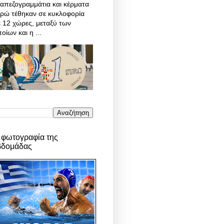
απεζογραμμάτια και κέρματα
υρώ τέθηκαν σε κυκλοφορία
 12 χώρες, μεταξύ των
οίων και η ...
 φωτογραφία της
βδομάδας