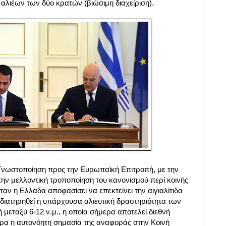
 αλιέων των δύο κρατών (βιώσιμη διαχείριση).
Γνωστοποίηση προς την Ευρωπαϊκή Επιτροπή, με την
την μελλοντική τροποποίηση του κανονισμού περί κοινής
όταν η Ελλάδα αποφασίσει να επεκτείνει την αιγιαλίτιδα
α διατηρηθεί η υπάρχουσα αλιευτική δραστηριότητα των
 μεταξύ 6-12 ν.μ., η οποία σήμερα αποτελεί διεθνή
τερα η αυτονόητη σημασία της αναφοράς στην Κοινή