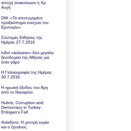
αποχή ανακοίνωσε η Χρ.
Αυγή
DW: «To αποτυχημένο
πραξικόπημα ενισχύει τον
Ερντογάν»
Σύντομες Ειδήσεις της
Ημέρας 27.7.2016
Ινδοί «έκλεισαν» δύο μεγάλα
ξενοδοχεία της Αθήνας για
έναν γάμο
Η Γελοιογραφία της Ημέρας
30.7.2016
Η ηρωική έξοδος του Άρη
από το Ναυαρίνο
Hubris, Corruption and
Democracy in Turkey:
Erdogan’s Fall
Ανέκδοτα: Η χοντρή κυρία
και ο ζητιάνος