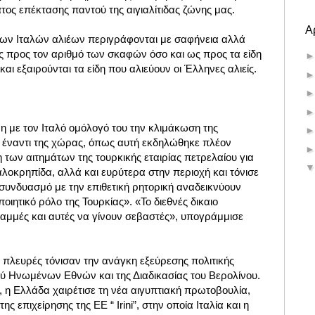
ος επέκτασης παντού της αιγιαλίτιδας ζώνης μας.
Α
ων Ιταλών αλιέων περιγράφονται με σαφήνεια αλλά
ς προς τον αριθμό των σκαφών όσο και ως προς τα είδη
αι εξαιρούνται τα είδη που αλιεύουν οι Έλληνες αλιείς.
η με τον Ιταλό ομόλογό του την κλιμάκωση της
 έναντι της χώρας, όπως αυτή εκδηλώθηκε πλέον
των αιτημάτων της τουρκικής εταιρίας πετρελαίου για
λοκρηπίδα, αλλά και ευρύτερα στην περιοχή και τόνισε
 συνδυασμό με την επιθετική ρητορική αναδεικνύουν
ιητικό ρόλο της Τουρκίας». «Το διεθνές δικαιο
γραμμές και αυτές να γίνουν σεβαστές», υπογράμμισε
ύο πλευρές τόνισαν την ανάγκη εξεύρεσης πολιτικής
 Ηνωμένων Εθνών και της Διαδικασίας του Βερολίνου.
η Ελλάδα χαιρέτισε τη νέα αιγυπτιακή πρωτοβουλία,
της επιχείρησης της ΕΕ “ Irini”, στην οποία Ιταλία και η