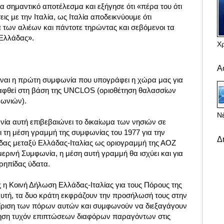
ια σημαντικό αποτέλεσμα και εξήγησε ότι «πέρα του ότι
εις με την Ιταλία, ως Ιταλία αποδεικνύουμε ότι
 των αλιέων και πάντοτε τηρώντας και σεβόμενοι τα
 Ελλάδας».
Χ
Α
είναι η πρώτη συμφωνία που υπογράφει η χώρα μας για
αφθεί στη βάση της UNCLOS (οριοθέτηση θαλασσίων
ωνιών).
Νέ
ία αυτή επιβεβαιώνει το δικαίωμα των νησιών σε
ι τη μέση γραμμή της συμφωνίας του 1977 για την
Δ
δας μεταξύ Ελλάδας-Ιταλίας ως οριογραμμή της ΑΟΖ
μερινή Συμφωνία, η μέση αυτή γραμμή θα ισχύει και για
ρηπίδας ύδατα.
η Κοινή Δήλωση Ελλάδας-Ιταλίας για τους Πόρους της
υτή, τα δυο κράτη εκφράζουν την προσήλωσή τους στην
είριση των πόρων αυτών και συμφωνούν να διεξαγάγουν
ίμηση τυχόν επιπτώσεων διαφόρων παραγόντων στις