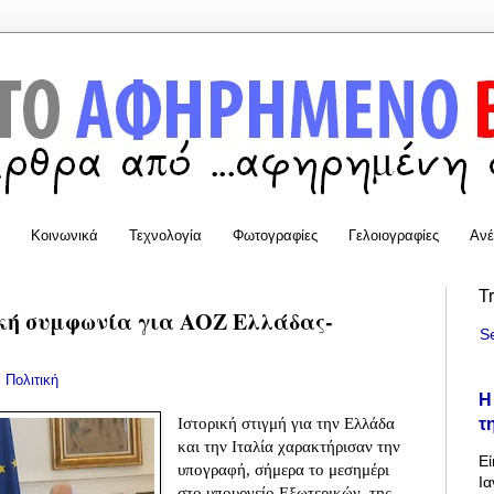
Κοινωνικά
Τεχνολογία
Φωτογραφίες
Γελοιογραφίες
Ανέ
T
κή συμφωνία για ΑΟΖ Ελλάδας-
S
:
Πολιτική
Η
τ
Ιστορική στιγμή για την Ελλάδα
και την Ιταλία χαρακτήρισαν την
Εί
υπογραφή, σήμερα το μεσημέρι
Ια
στο υπουργείο Εξωτερικών, της