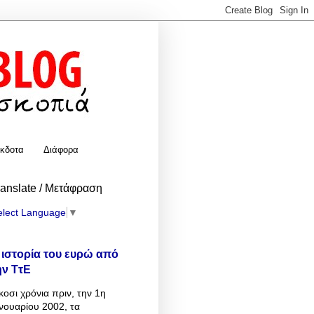
κδοτα
Διάφορα
ranslate / Μετάφραση
elect Language
▼
 ιστορία του ευρώ από
ην ΤτΕ
κοσι χρόνια πριν, την 1η
νουαρίου 2002, τα