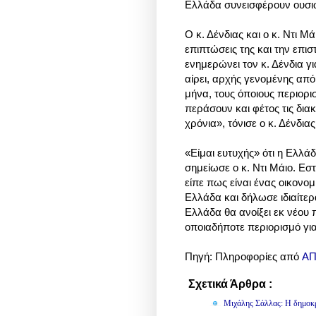
Ελλάδα συνεισφέρουν ουσ
Ο κ. Δένδιας και ο κ. Ντι Μ
επιπτώσεις της και την επι
ενημερώνει τον κ. Δένδια γ
αίρει, αρχής γενομένης από
μήνα, τους όποιους περιορισ
περάσουν και φέτος τις δια
χρόνια», τόνισε ο κ. Δένδιας
«Είμαι ευτυχής» ότι η Ελλάδ
σημείωσε ο κ. Ντι Μάιο. Εσ
είπε πως είναι ένας οικονομ
Ελλάδα και δήλωσε ιδιαίτερ
Ελλάδα θα ανοίξει εκ νέου π
οποιαδήποτε περιορισμό για
Πηγή: Πληροφορίες από
ΑΠ
Σχετικά Άρθρα :
Πολιτική
Μιχάλης Σάλλας: Η δημοκρα