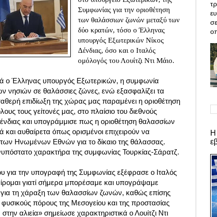
τρ
Συμφωνίας για την οριοθέτηση
ε
των θαλάσσιων ζωνών μεταξύ των
σε
δύο κρατών, τόσο ο Έλληνας
οπ
υπουργός Εξωτερικών Νίκος
Δένδιας, όσο και ο Ιταλός
ομόλογός του Λουίτζι Ντι Μάιο.
κά ο Έλληνας υπουργός Εξωτερικών, η συμφωνία
ων νησιών σε θαλάσσιες ζώνες, ενώ εξασφαλίζει τα
ταθερή επιδίωξη της χώρας μας παραμένει η οριοθέτηση
υς τους γείτονές μας, στο πλαίσιο του διεθνούς
 Δένδιας και υπογράμμισε πως η οριοθέτηση θαλασσίων
κά και αυθαίρετα όπως ορισμένοι επιχειρούν να
Η
ε
των Ηνωμένων Εθνών για το δίκαιο της θάλασσας.
νυπόστατο χαρακτήρα της συμφωνίας Τουρκίας-Σάρατζ.
του για την υπογραφή της Συμφωνίας εξέφρασε ο Ιταλός
ίρομαι γιατί σήμερα μπορέσαμε και υπογράψαμε
ς για τη χάραξη των θαλασσίων ζωνών, καθώς επίσης
ς φυσικούς πόρους της Μεσογείου και της προστασίας
στην αλιεία» σημείωσε χαρακτηριστικά ο Λουίτζι Ντι