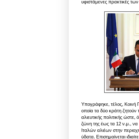
υφιστάμενες πρακτικές των
Υπογράφηκε, τέλος, Κοινή 
οποία τα δύο κράτη ζητούν 
αλιευτικής πολιτικής ώστε, 
ζώνη της έως τα 12 ν.μ., ν
Ιταλών αλιέων στην περιοχή
ύδατα. Επισημαίνεται ιδιαί