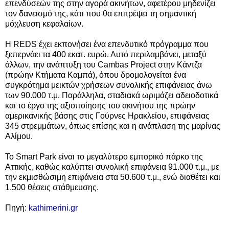
επενδύσεών της στην αγορά ακινήτων, αφετέρου μηδενίζει
τον δανεισμό της, κάτι που θα επιτρέψει τη σημαντική
μόχλευση κεφαλαίων.
Η REDS έχει εκπονήσει ένα επενδυτικό πρόγραμμα που
ξεπερνάει τα 400 εκατ. ευρώ. Αυτό περιλαμβάνει, μεταξύ
άλλων, την ανάπτυξη του Cambas Project στην Κάντζα
(πρώην Κτήματα Καμπά), όπου δρομολογείται ένα
συγκρότημα μεικτών χρήσεων συνολικής επιφάνειας άνω
των 90.000 τ.μ. Παράλληλα, σταδιακά ωριμάζει αδειοδοτικά
και το έργο της αξιοποίησης του ακινήτου της πρώην
αμερικανικής βάσης στις Γούρνες Ηρακλείου, επιφάνειας
345 στρεμμάτων, όπως επίσης και η ανάπλαση της μαρίνας
Αλίμου.
Το Smart Park είναι το μεγαλύτερο εμπορικό πάρκο της
Αττικής, καθώς καλύπτει συνολική επιφάνεια 91.000 τ.μ., με
την εκμισθώσιμη επιφάνεια στα 50.600 τ.μ., ενώ διαθέτει και
1.500 θέσεις στάθμευσης.
Πηγή:
kathimerini.gr