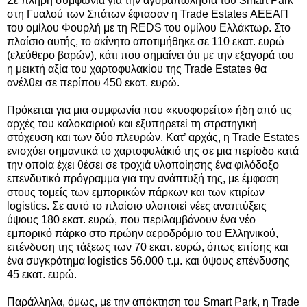
Σε πλήρη συμφωνία για την αγοραπωλησία του Smart Park
στη Γυαλού των Σπάτων έφτασαν η Trade Estates ΑΕΕΑΠ
του ομίλου Φουρλή με τη REDS του ομίλου Ελλάκτωρ. Στο
πλαίσιο αυτής, το ακίνητο αποτιμήθηκε σε 110 εκατ. ευρώ
(ελεύθερο βαρών), κάτι που σημαίνει ότι με την εξαγορά του
η μεικτή αξία του χαρτοφυλακίου της Trade Estates θα
ανέλθει σε περίπου 450 εκατ. ευρώ.
Πρόκειται για μια συμφωνία που «κυοφορείτο» ήδη από τις
αρχές του καλοκαιριού και εξυπηρετεί τη στρατηγική
στόχευση και των δύο πλευρών. Κατ’ αρχάς, η Trade Estates
ενισχύει σημαντικά το χαρτοφυλάκιό της σε μια περίοδο κατά
την οποία έχει θέσει σε τροχιά υλοποίησης ένα φιλόδοξο
επενδυτικό πρόγραμμα για την ανάπτυξή της, με έμφαση
στους τομείς των εμπορικών πάρκων και των κτιρίων
logistics. Σε αυτό το πλαίσιο υλοποιεί νέες αναπτύξεις
ύψους 180 εκατ. ευρώ, που περιλαμβάνουν ένα νέο
εμπορικό πάρκο στο πρώην αεροδρόμιο του Ελληνικού,
επένδυση της τάξεως των 70 εκατ. ευρώ, όπως επίσης και
ένα συγκρότημα logistics 56.000 τ.μ. και ύψους επένδυσης
45 εκατ. ευρώ.
Παράλληλα, όμως, με την απόκτηση του Smart Park, η Trade