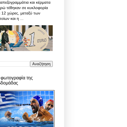
απεζογραμμάτια και κέρματα
υρώ τέθηκαν σε κυκλοφορία
 12 χώρες, μεταξύ των
οίων και η ...
 φωτογραφία της
βδομάδας