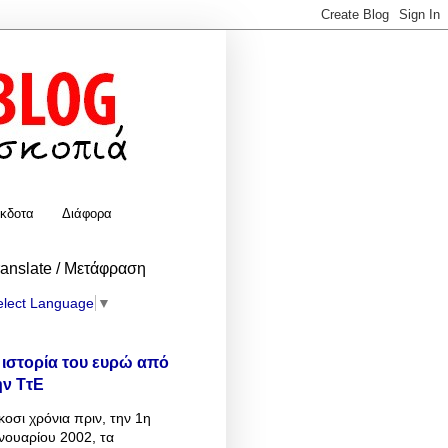
κδοτα
Διάφορα
ranslate / Μετάφραση
elect Language
▼
 ιστορία του ευρώ από
ην ΤτΕ
κοσι χρόνια πριν, την 1η
νουαρίου 2002, τα