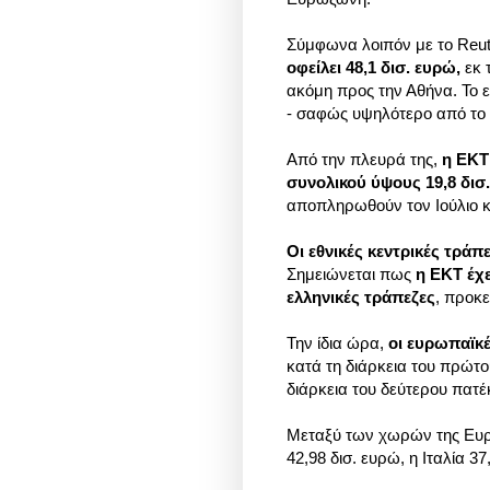
Σύμφωνα λοιπόν με το Reu
οφείλει 48,1 δισ. ευρώ,
εκ 
ακόμη προς την Αθήνα. Το 
- σαφώς υψηλότερο από το
Από την πλευρά της,
η ΕΚΤ
συνολικού ύψους 19,8 δισ
αποπληρωθούν τον Ιούλιο κ
Οι εθνικές κεντρικές τρά
Σημειώνεται πως
η ΕΚΤ έχε
ελληνικές τράπεζες
, προκε
Την ίδια ώρα,
οι ευρωπαϊκέ
κατά τη διάρκεια του πρώτ
διάρκεια του δεύτερου πατέ
Μεταξύ των χωρών της Ευρω
42,98 δισ. ευρώ, η Ιταλία 37