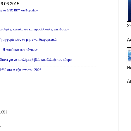
16.06.2015
ους σε ΔΝΤ, ΕΚΤ και Ευρωζώνη
Χ
άντλησης κεφαλαίων και προσέλκυσης επενδυτών
Α
ή τη φορά ίσως να μην είναι διαφορετικά
» - Η «φούσκα των πάντων»
treet για να πουλήσει βιβλία και άλλαξε τον κόσμο
Νέ
16% στο α' εξάμηνο του 2026
Δ
ια:
υ