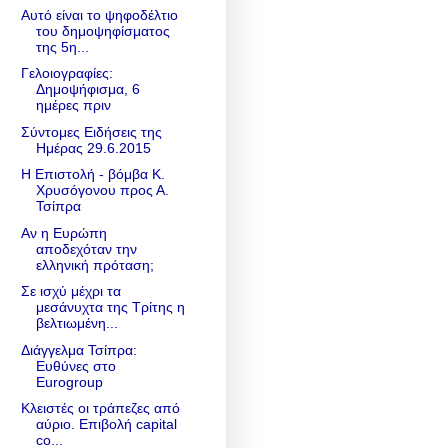
Αυτό είναι το ψηφοδέλτιο
του δημοψηφίσματος
της 5η...
Γελοιογραφίες:
Δημοψήφισμα, 6
ημέρες πριν
Σύντομες Ειδήσεις της
Ημέρας 29.6.2015
Η Επιστολή - βόμβα Κ.
Χρυσόγονου προς Α.
Τσίπρα
Αν η Ευρώπη
αποδεχόταν την
ελληνική πρόταση;
Σε ισχύ μέχρι τα
μεσάνυχτα της Τρίτης η
βελτιωμένη...
Διάγγελμα Τσίπρα:
Ευθύνες στο
Eurogroup
Kλειστές οι τράπεζες από
αύριο. Eπιβολή capital
co...