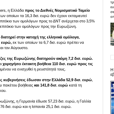
τρ
ε
ters, η Ελλάδα
προς το Διεθνές Νομισματικό Ταμείο
σε
των οποίων τα 16,3 δισ. ευρώ δεν έχουν εκταμιευτεί
οπ
επιτόκιο των ομολόγων προς το ΔΝΤ ανέρχεται στο 3,5%
 επιτόκιο των ομολόγων προς την Ευρωζώνη.
 διατηρεί στην κατοχή της ελληνικά ομόλογα,
. ευρώ,
εκ των οποίων τα 6,7 δισ. ευρώ πρέπει να
αι τον Αύγουστο.
πεζες της Ευρωζώνης διατηρούν ακόμη 7,2 δισ. ευρώ.
ι χορηγήσει έκτακτη βοήθεια 110 δισ. ευρώ προς τις
ιμένου να ενισχυθεί η ρευστότητά τους.
Η
ε
ς κυβερνήσεις έδωσαν στην Ελλάδα 52,9 δισ. ευρώ
,
ου πακέτου βοήθειας
και 141,8 δισ. ευρώ
κατά τη
κου.
ζώνης, η Γερμανία έδωσε 57,23 δισ. ευρώ, η Γαλλία
,76 δισ. ευρώ και η Ισπανία 25,1 δισ. ευρώ.