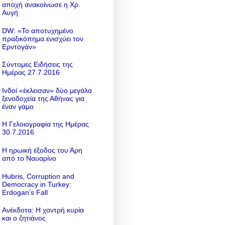
αποχή ανακοίνωσε η Χρ.
Αυγή
DW: «To αποτυχημένο
πραξικόπημα ενισχύει τον
Ερντογάν»
Σύντομες Ειδήσεις της
Ημέρας 27.7.2016
Ινδοί «έκλεισαν» δύο μεγάλα
ξενοδοχεία της Αθήνας για
έναν γάμο
Η Γελοιογραφία της Ημέρας
30.7.2016
Η ηρωική έξοδος του Άρη
από το Ναυαρίνο
Hubris, Corruption and
Democracy in Turkey:
Erdogan’s Fall
Ανέκδοτα: Η χοντρή κυρία
και ο ζητιάνος