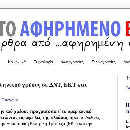
Κοινωνικά
Τεχνολογία
Φωτογραφίες
Γελοιογραφίες
Ανέ
T
ληνικού χρέους σε ΔΝΤ, ΕΚΤ και
S
:
Οικονομία
Η
τ
νικού χρέους πραγματοποιεί το αμερικανικό
θετώντας τις οφειλές της Ελλάδας
προς το Διεθνές
Εί
 την Ευρωπαϊκή Κεντρική Τράπεζα (ΕΚΤ) και την
Ια