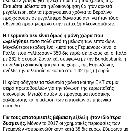
όλο και λιγότερα για την εξυπηρέτηση του χρέους της.
Εκτιμάται μάλιστα ότι η εξοικονόμηση θα ήταν αρκετά
μεγαλύτερη, εάν τα προηγούμενα χρόνια το Βερολίνο
προχωρούσε σε μεγαλύτερο δανεισμό αντί να ήταν τόσο
σθεναρά προσηλωμένo στην επίτευξη πλεονασμάτων.
Η Γερμανία δεν είναι όμως η μόνη χώρα που
ωφελήθηκε
τόσο πολύ από τη μείωση των επιτοκίων.
Μεγαλύτεροι κερδισμένοι -μετά τους Γερμανούς- είναι οι
Γάλλοι που «γλίτωσαν» 350 δις ευρώ σε τόκους και οι Ιταλοί
με 262 δις ευρώ. Συνολικά, σύμφωνα με την Bundesbank, η
συνολική εξοικονόμηση για τις χώρες της Ευρωζώνης
ανήλθε την τελευταία δεκαετία στα 1,42 τρις (!) ευρώ.
Η κρίση οδήγησε τα τελευταία χρόνια και την ΕΚΤ σε μια
σειρά πρωτοβουλιών για την τόνωση της ευρωπαϊκής
οικονομίας. Μεταξύ αυτών το πρόγραμμα ποσοτικής
χαλάρωσης και η μείωση των επιτοκίων σε μηδενικά
επίπεδα.
Για τους αποταμιευτές βέβαια η εξέλιξη ήταν ιδιαίτερα
δυσμενής.
Μόνον το 2017 οι χρηματικές περιουσίες των
Γερμανών «συρρικνώθηκαν» κατά 38 δις ευρώ. Σύμφωνα με