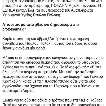
ημέρες στο νοσοκομείο Λαμίας - Αποκάλεσε «τσόλι που λέει
μπούρδες» τον πρόεδρο της ΠΟΕΔΗΝ Μιχάλη Γιαννάκο. Η
ΕΣΗΕΑ κ
αταγγέλλει τη συμπεριφορά του Αναπληρωτή
Υπουργού Υγείας Παύλου Πολάκη.
Αποσπασμα από χθεσινό δημοσίευμα
στο
protothema.gr:
Καμία απάντηση και ύβρεις! Αυτή είναι η αγαπημένη
συνήθεια του Παύλου Πολάκη, αυτού του είδους το σόου
έκανε για ακόμα μία φορά.
Μάταια οι δημοσιογράφοι τον κυνηγούσαν για να πάρουν μία
απάντηση για διάφορα θέματα που αφορούν το υπουργείο
Υγείας και το αντικείμενό του. Ο κ. Πολάκης φώναζε: «Είστε
όλοι σε διατεταγμένη υπηρεσία!». Με αυτή την απάντηση
ξέφευγε και δεν απαντούσε ούτε για τον διοικητή του Γενικού
Κρατικού Νικαίας με τα 4 πλαστά πτυχία ούτε για τα δύο
αγγελούδια -τον 9χρονο και τη 13χρονη- που πέθαναν στο
νοσοκομείο Λαμίας.
Ειδικά για τα δύο παιδάκια, ο τρόπος που επέλεξε ο Παύλος
Πολάκης να αντιμετωπίσει το θέμα και τη δημοσιογράφο που