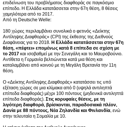
επιδείνωση του προβλήματος διαφθοράς σε παγκόσμιο
επίπεδο. Η Ελλάδα κατατάσσεται στην 67η θέση, 8 θέσεις
χαμηλότερα από το 2017.
Από τη Deutsche Welle:
180 χώρες περιλαμβάνει συνολικά ο φετινός «Δείκτης
Αντίληψης Διαφθοράς» (CPI) της έκθεσης της Διεθνούς
Διαφάνειας για το 2018.
Η Ελλάδα κατατάσσεται στην 67η
θέση, «πέφτει» επομένως κατά 8 επίπεδα σε σχέση με
το 2017
και ισοβαθμεί με την Σενεγάλη και το Μαυροβούνιο.
Αντίθετα η Γερμανία βελτιώνεται κατά μια θέση και
καταλαμβάνει από κοινού με τη Μεγάλη Βρετανία την 11η
θέση.
Ο «Δείκτης Αντίληψης Διαφθοράς» κατατάσσει τις υπό
εξέταση χώρες σε μια κλίμακα από 0 (υψηλά αντιληπτά
επίπεδα διαφθοράς) μέχρι 100 πόντους (μηδενικά αντιληπτά
επίπεδα διαφθοράς).
Στις κορυφαίες θέσεις, με τη
λιγότερη διαφθορά, βρίσκονται, παραδοσιακά πλέον,
Δανία με 88 πόντους, Νέα Ζηλανδία και Φινλανδία
, ενώ
στην τελευταία η Σομαλία με 10.