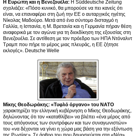
H Eυρώπη και η Βενεζουέλα:
Η Süddeutsche Zeitung
σχολιάζει: «Πόσο κυνικό, θα μπορούσε να πει κανείς ότι
είναι, να επαναφέρει στη ζωή την ΕΕ ο αυταρχικός ηγέτης
Νίκολας Μαδούρο. Μετά από ένα σύντομο δισταγμό η
Γαλλία, η Ισπανία, η Μ. Βρετανία και η Γερμανία πήραν θέση
αναφορικά με τον αγώνα για τη διεκδίκηση της εξουσίας στη
Βενεζουέλα. Σε αντίθεση με τον πρόεδρο των ΗΠΑ Ντόναλντ
Τραμπ που πήρε το μέρος μιας πλευράς, η ΕΕ ζήτησε
εκλογές». Deutsche Welle
Μίκης Θεοδωράκης: «Τυφλό όργανο» του ΝΑΤΟ
χαρακτηρίζει την ελληνική κυβέρνηση ο Μίκης Θεοδωράκης,
δηλώνοντας ότι τον «καταθλίβει» να βλέπει «ένα μέρος από
τους απόγονους των συντρόφων και των συναγωνιστών»
του «να δέχονται να γίνει η χώρα μας βάση για την εξόντωση
της Ρωσίας». Σε άρθρο του που δημοσιεύεται στα «Νέα»,