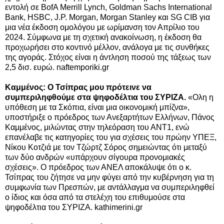
εντολή σε BofA Merrill Lynch, Goldman Sachs International
Bank, HSBC, J.P. Morgan, Morgan Stanley και SG CIB για
μια νέα έκδοση ομολόγου με ωρίμανση τον Απρίλιο του
2024. Σύμφωνα με τη σχετική ανακοίνωση, η έκδοση θα
προχωρήσει στο κοντινό μέλλον, ανάλογα με τις συνθήκες
της αγοράς. Στόχος είναι η άντληση ποσού της τάξεως των
2,5 δισ. ευρώ.
naftemporiki.gr
Καμμένος: Ο Τσίπρας μου πρότεινε να
συμπεριληφθούμε στα ψηφοδέλτια του ΣΥΡΙΖΑ.
«Ολη η
υπόθεση με τα Σκόπια, είναι μια οικονομική μπίζνα»,
υποστήριξε ο πρόεδρος των Ανεξαρτήτων Ελλήνων, Πάνος
Καμμένος, μιλώντας στην τηλεόραση του ΑΝΤ1, ενώ
επανέλαβε τις κατηγορίες του για σχέσεις του πρώην ΥΠΕΞ,
Νίκου Κοτζιά με τον Τζώρτζ Σόρος σημειώντας ότι μεταξύ
των δύο ανδρών «υπάρχουν σίγουρα προνομιακές
σχέσεις». Ο πρόεδρος των ΑΝΕΛ αποκάλυψε ότι ο κ.
Τσίπρας του ζήτησε να μην φύγει από την κυβέρνηση για τη
συμφωνία των Πρεσπών, με αντάλλαγμα να συμπεριληφθεί
ο ίδιος και όσα από τα στελέχη του επιθυμούσε στα
ψηφοδέλτια του ΣΥΡΙΖΑ. kathimerini.gr