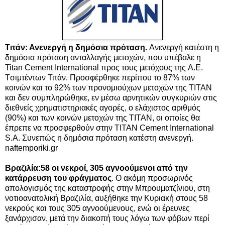
Τιτάν: Ανενεργή η δημόσια πρόταση.
Ανενεργή κατέστη η
δημόσια πρόταση ανταλλαγής μετοχών, που υπέβαλε η
Titan Cement International προς τους μετόχους της A.E.
Tσιμτέντων Τιτάν. Προσφέρθηκε περίπου το 87% των
κοινών και το 92% των προνομιούχων μετοχών της ΤΙΤΑΝ
και δεν συμπληρώθηκε, εν μέσω αρνητικών συγκυριών στις
διεθνείς χρηματιστηριακές αγορές, ο ελάχιστος αριθμός
(90%) και των κοινών μετοχών της ΤΙΤΑΝ, οι οποίες θα
έπρεπε να προσφερθούν στην TITAN Cement International
S.A. Συνεπώς η δημόσια πρόταση κατέστη ανενεργή.
naftemporiki.gr
Βραζιλία:58 οι νεκροί, 305 αγνοούμενοι από την
κατάρρευση του φράγματος
. Ο ακόμη προσωρινός
απολογισμός της καταστροφής στην Μπρουματζίνιου, στη
νοτιοανατολική Βραζιλία, αυξήθηκε την Κυριακή στους 58
νεκρούς και τους 305 αγνοούμενους, ενώ οι έρευνες
ξανάρχισαν, μετά την διακοπή τους λόγω των φόβων περί