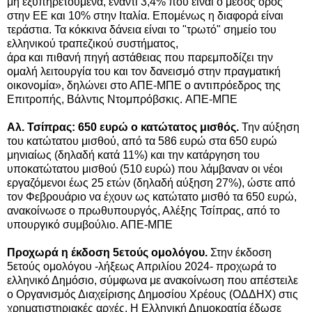
μη εξυπηρετούμενα, έναντι 3,4% που είναι ο μέσος όρος
στην ΕΕ και 10% στην Ιταλία. Επομένως η διαφορά είναι
τεράστια. Τα κόκκινα δάνεια είναι το "τρωτό" σημείο του
ελληνικού τραπεζικού συστήματος,
άρα και πιθανή πηγή αστάθειας που παρεμποδίζει την
ομαλή λειτουργία του και τον δανεισμό στην πραγματική
οικονομία», δηλώνει
στο ΑΠΕ-ΜΠΕ
ο αντιπρόεδρος της
Επιτροπής, Βάλντις Ντομπρόβσκις.
ΑΠΕ-ΜΠΕ
Αλ. Τσίπρας: 650 ευρώ ο κατώτατος μισθός.
Την αύξηση
του κατώτατου μισθού, από τα 586 ευρώ στα 650 ευρώ
μηνιαίως (δηλαδή κατά 11%) και την κατάργηση του
υποκατώτατου μισθού (510 ευρώ) που λάμβαναν οι νέοι
εργαζόμενοι έως 25 ετών (δηλαδή αύξηση 27%), ώστε από
τον Φεβρουάριο να έχουν ως κατώτατο μισθό τα 650 ευρώ,
ανακοίνωσε ο πρωθυπουργός, Αλέξης Τσίπρας, από το
υπουργικό συμβούλιο. ΑΠΕ-ΜΠΕ
Προχωρά η έκδοση 5ετούς ομολόγου.
Στην έκδοση
5ετούς ομολόγου -λήξεως Απριλίου 2024- προχωρά το
ελληνικό Δημόσιο, σύμφωνα με ανακοίνωση που απέστειλε
ο Οργανισμός Διαχείρισης Δημοσίου Χρέους (ΟΔΔΗΧ) στις
χρηματιστηριακές αρχές. Η Ελληνική Δημοκρατία έδωσε