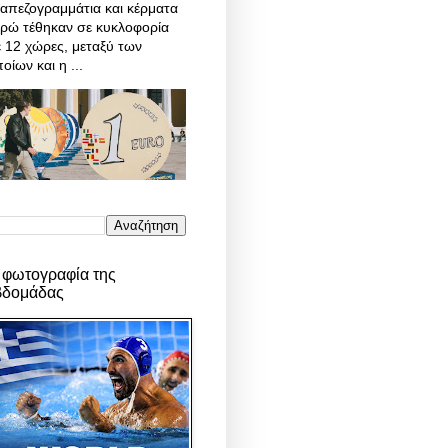
απεζογραμμάτια και κέρματα
υρώ τέθηκαν σε κυκλοφορία
 12 χώρες, μεταξύ των
οίων και η ...
 φωτογραφία της
βδομάδας