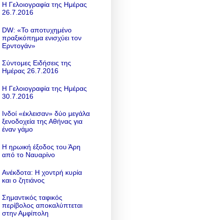
Η Γελοιογραφία της Ημέρας
26.7.2016
DW: «To αποτυχημένο
πραξικόπημα ενισχύει τον
Ερντογάν»
Σύντομες Ειδήσεις της
Ημέρας 26.7.2016
Η Γελοιογραφία της Ημέρας
30.7.2016
Ινδοί «έκλεισαν» δύο μεγάλα
ξενοδοχεία της Αθήνας για
έναν γάμο
Η ηρωική έξοδος του Άρη
από το Ναυαρίνο
Ανέκδοτα: Η χοντρή κυρία
και ο ζητιάνος
Σημαντικός ταφικός
περίβολος αποκαλύπτεται
στην Αμφίπολη