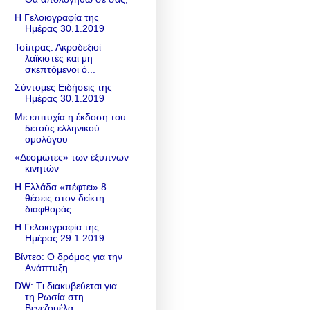
Η Γελοιογραφία της
Ημέρας 30.1.2019
Τσίπρας: Ακροδεξιοί
λαϊκιστές και μη
σκεπτόμενοι ό...
Σύντομες Ειδήσεις της
Ημέρας 30.1.2019
Με επιτυχία η έκδοση του
5ετούς ελληνικού
ομολόγου
«Δεσμώτες» των έξυπνων
κινητών
Η Ελλάδα «πέφτει» 8
θέσεις στον δείκτη
διαφθοράς
Η Γελοιογραφία της
Ημέρας 29.1.2019
Βίντεο: O δρόμος για την
Ανάπτυξη
DW: Tι διακυβεύεται για
τη Ρωσία στη
Βενεζουέλα;