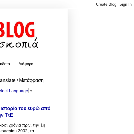
κδοτα
Διάφορα
ranslate / Μετάφραση
elect Language
▼
 ιστορία του ευρώ από
ην ΤτΕ
κοσι χρόνια πριν, την 1η
νουαρίου 2002, τα