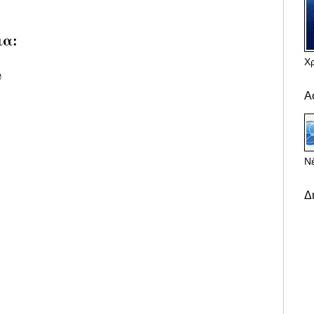
ια:
Χ
υ
Α
Νέ
Δ