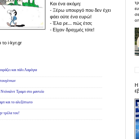
τρ
Και ένα ακόμη:
ε
- Ξέρω υπουργό που δεν έχει
σε
φάει ούτε ένα ευρώ!
οπ
- Έλα ρε... πώς έτσι;
- Είχαν δραχμές τότε!
το i-kyr.gr
ιράζει και πάλι Λαμόγια
τουγέννων
Η
ε
 Ντόναλντ Τραμπ στο μαντείο
μπ και το αλεξίπτωτο
ην τρέλα του!