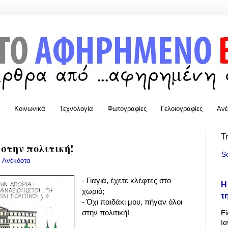
Κοινωνικά
Τεχνολογία
Φωτογραφίες
Γελοιογραφίες
Ανέ
T
 στην πολιτική!
S
:
Ανέκδοτα
- Γιαγιά, έχετε κλέφτες στο
Η
χωριό;
τ
- Όχι παιδάκι μου, πήγαν όλοι
στην πολιτική!
Εί
Ια