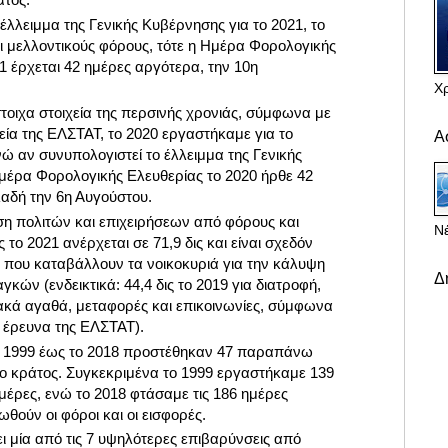
έλλειμμα της Γενικής Κυβέρνησης για το 2021, το
 μελλοντικούς φόρους, τότε η Ημέρα Φορολογικής
1 έρχεται 42 ημέρες αργότερα, την 10η
Χ
στοιχα στοιχεία της περσινής χρονιάς, σύμφωνα με
εία της ΕΛΣΤΑΤ, το 2020 εργαστήκαμε για το
Α
ώ αν συνυπολογιστεί το έλλειμμα της Γενικής
μέρα Φορολογικής Ελευθερίας το 2020 ήρθε 42
αδή την 6η Αυγούστου.
η πολιτών και επιχειρήσεων από φόρους και
Νέ
 το 2021 ανέρχεται σε 71,9 δις και είναι σχεδόν
 που καταβάλλουν τα νοικοκυριά για την κάλυψη
Δ
κών (ενδεικτικά: 44,4 δις το 2019 για διατροφή,
ιακά αγαθά, μεταφορές και επικοινωνίες, σύμφωνα
 έρευνα της ΕΛΣΤΑΤ).
το 1999 έως το 2018 προστέθηκαν 47 παραπάνω
το κράτος. Συγκεκριμένα το 1999 εργαστήκαμε 139
μέρες, ενώ το 2018 φτάσαμε τις 186 ημέρες
θούν οι φόροι και οι εισφορές.
 μία από τις 7 υψηλότερες επιβαρύνσεις από