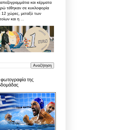
απεζογραμμάτια και κέρματα
υρώ τέθηκαν σε κυκλοφορία
 12 χώρες, μεταξύ των
οίων και η ...
 φωτογραφία της
βδομάδας