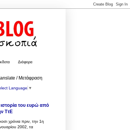
κδοτα
Διάφορα
ranslate / Μετάφραση
elect Language
▼
 ιστορία του ευρώ από
ην ΤτΕ
κοσι χρόνια πριν, την 1η
νουαρίου 2002, τα