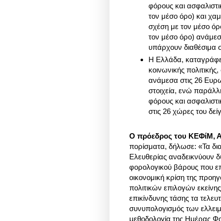
φόρους και ασφαλιστι
τον μέσο όρο) και χα
σχέση με τον μέσο όρ
τον μέσο όρο) ανάμεσ
υπάρχουν διαθέσιμα στ
Η Ελλάδα, καταγράφε
κοινωνικής πολιτικής,
ανάμεσα στις 26 Ευρω
στοιχεία, ενώ παράλλ
φόρους και ασφαλιστι
στις 26 χώρες του δείγμ
Ο πρόεδρος του ΚΕΦίΜ, 
πορίσματα, δήλωσε:
«Τα δι
Ελευθερίας αναδεικνύουν δ
φορολογικού βάρους που επ
οικονομική κρίση της προηγ
πολιτικών επιλογών εκείνης
επικίνδυνης τάσης τα τελευ
συνυπολογισμός των ελλειμ
μεθοδολογία της Ημέρας Φορ