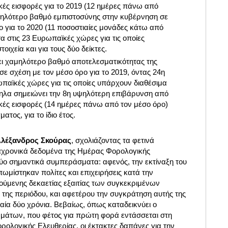
κές εισφορές για το 2019 (12 ημέρες πάνω από
μηλότερο βαθμό εμπιστοσύνης στην κυβέρνηση σε
ο για το 2020 (11 ποσοστιαίες μονάδες κάτω από
α στις 23 Ευρωπαϊκές χώρες για τις οποίες
οιχεία και για τους δύο δείκτες.
ι χαμηλότερο βαθμό αποτελεσματικότητας της
 σε σχέση με τον μέσο όρο για το 2019, όντας 24η
παϊκές χώρες για τις οποίες υπάρχουν διαθέσιμα
ηλα σημειώνει την 8η υψηλότερη επιβάρυνση από
κές εισφορές (14 ημέρες πάνω από τον μέσο όρο)
ατος, για το ίδιο έτος.
Αλέξανδρος Σκούρας
, σχολιάζοντας τα φετινά
αχρονικά δεδομένα της Ημέρας Φορολογικής
ύο σημαντικά συμπεράσματα: αφενός, την εκτίναξη του
ωμίστηκαν πολίτες και επιχειρήσεις κατά την
ούμενης δεκαετίας εξαιτίας των συγκεκριμένων
 της περιόδου, και αφετέρου την συγκράτηση αυτής της
ταία δύο χρόνια. Βεβαίως, όπως καταδεικνύει ο
μάτων, που φέτος για πρώτη φορά εντάσσεται στη
ολογικής Ελευθερίας, οι έκτακτες δαπάνες για την