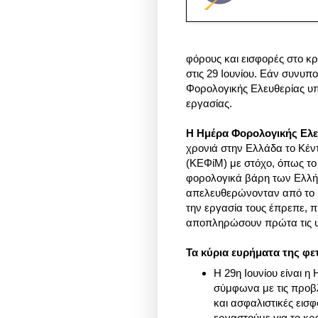
φόρους και εισφορές στο κ
στις 29 Ιουνίου. Εάν συνυπο
Φορολογικής Ελευθερίας υπο
εργασίας.
Η Ημέρα Φορολογικής Ελε
χρονιά στην Ελλάδα το Κέ
(ΚΕΦίΜ) με στόχο, όπως το 
φορολογικά βάρη των Ελλήν
απελευθερώνονταν από το 
την εργασία τους έπρεπε, π
αποπληρώσουν πρώτα τις υ
Τα κύρια ευρήματα της φε
Η 29η Ιουνίου είναι η
σύμφωνα με τις προβλ
και ασφαλιστικές εισφ
εργαστούμε για το κρ