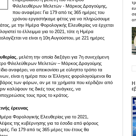
τρ
Φιλελευθέρων Μελετών - Μάρκος Δραγούμης,
ε
που αναφέρει: Για 179 από τις 365 ημέρες του
σε
χρόνου εργαστήκαμε φέτος για να πληρώσουμε
οπ
ράτος, με την Ημέρα Φορολογικής Ελευθερίας να έρχεται
λογιστεί το έλλειμμα για το 2021, τότε η Ημέρα
λογίζεται να είναι η 10η Αυγούστου, με 221 ημέρες
υθερίας
, μελέτη την οποία διεξάγει για 7η συνεχόμενη
ντρο Φιλελεύθερων Μελετών – Μάρκος Δραγούμης
ίδιο αναφέρει, να απεικονίσει με εύληπτο τρόπο τα
ων, είναι η ημέρα που οι Έλληνες φορολογούμενοι θα
βάρος των φόρων, αν με τα χρήματα που κέρδιζαν από
Η
ε
ριν καλύψουν τις δικές τους ανάγκες, να
ποχρεώσεις τους προς το κράτος.
τινής έρευνας
 Ημέρα Φορολογικής Ελευθερίας για το 2021,
έψεις της κυβέρνησης για τα έσοδα από φόρους
ορές. Για 179 από τις 365 μέρες του έτους θα
άτος.