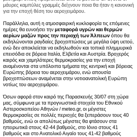
μάυρες καμπύλες γραμμές δείχνουν ποια θα ήταν η κανονική
για την εποχή θέση του αεροχειμάρου.
Παράλληλα, αυτή η ατμοσφαιρική κυκλοφορία τις επόμενες
ημέρες θα ευνοήσει την
μεταφορά υγρών και θερμών
αερίων μαζών προς την περιοχή των Άλπεων
όπου θα
εκδηλώνονται ραγδαίες βροχοπτώσεις με μεγάλα ύψη υετού,
ενώ δεν αποκλείεται να εκδηλωθούν και τοπικά πλημμυρικά
επεισόδια σε βόρεια Ιταλία, Ελβετία και Αυστρία. Βροχερός
καιρός και χαμηλότερες θερμοκρασίες για την εποχή
αναμένονται στα υπόλοιπα τμήματα της κεντρική και βόρειας
Ευρώπης βόρεια του αεροχειμάρου, ενώ απουσία
βροχοπτώσεων αναμένεται στην νοτιοανατολική Ευρώπη
νοτίως του αεροχειμάρου.
Όσων αφορά στον καιρό της Παρασκευής 30/07 στη χώρα
μας, σύμφωνα με τα προγνωστικά στοιχεία του Εθνικού
Αστεροσκοπείου Αθηνών / meteo.gr, οι μέγιστες
θερμοκρασίες σε πολλές περιοχές θα ξεπεράσουν τους 40
βαθμούς, ενώ οι απολύτως μέγιστες θα φτάσουν στα
ηπειρωτικά στους 42-44 βαθμούς, στο Ιόνιο στους 41
βαθμούς και στο Ανατολικό Αιγαίο τους 41-42 βαθμούς