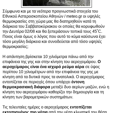
Σύμφωνα και με τα νεότερα προγνωστικά στοιχεία του
Εθνικού Αστεροσκοπείου Αθηνών / meteo.gr οι υψηλές
θερμοκρασίες στη χώρα μας θα διατηρηθούν κατά τη
διάρκεια του Σαββατοκύριακου οι οποίες θα κορυφωθούν
την Δευτέρα 02/08 και θα ξεπεράσουν τοπικά τους 45˚C.
Ποιος είναι όμως ο λόγος που αυτό το κύμα καύσωνα έχει
τόσο μεγάλη διάρκεια και συνοδεύεται από τόσο υψηλές
θερμοκρασίες;
Η απάντηση βρίσκεται 10 χιλιόμετρα πάνω από την
επιφάνεια της γης και στην κίνηση του αεροχειμάρου.
Ο
αεροχείμαρος είναι ένα ισχυρό ρεύμα αέρα
σε ύψος
περίπου 10 χιλιομέτρων από την επιφάνεια της γης με
κίνηση από τα δυτικά προς τα ανατολικά. Ο αεροχείμαρος
εντοπίζεται σε περιοχές όπου υπάρχει
έντονη
θερμοκρασιακή διάφορα
μεταξύ δυο αερίων μαζών, ενώ η
κίνηση του αεροχειμάρου καθορίζει την δημιουργία και τη
κίνηση των βαρομετρικών συστημάτων.
Τις τελευταίες ημέρες ο αεροχείμαρος
εντοπίζεται
εκτοπισμένος πιο νότια
από την μέση κλιματική του θέση