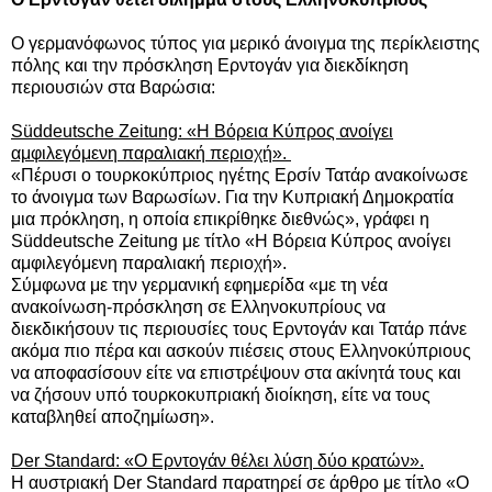
Ο γερμανόφωνος τύπος για μερικό άνοιγμα της περίκλειστης
πόλης και την πρόσκληση Ερντογάν για διεκδίκηση
περιουσιών στα Βαρώσια:
Süddeutsche Zeitung: «Η Βόρεια Κύπρος ανοίγει
αμφιλεγόμενη παραλιακή περιοχή».
«Πέρυσι ο τουρκοκύπριος ηγέτης Ερσίν Τατάρ ανακοίνωσε
το άνοιγμα των Βαρωσίων. Για την Κυπριακή Δημοκρατία
μια πρόκληση, η οποία επικρίθηκε διεθνώς», γράφει η
Süddeutsche Zeitung με τίτλο «Η Βόρεια Κύπρος ανοίγει
αμφιλεγόμενη παραλιακή περιοχή».
Σύμφωνα με την γερμανική εφημερίδα «με τη νέα
ανακοίνωση-πρόσκληση σε Ελληνοκυπρίους να
διεκδικήσουν τις περιουσίες τους Ερντογάν και Τατάρ πάνε
ακόμα πιο πέρα και ασκούν πιέσεις στους Ελληνοκύπριους
να αποφασίσουν είτε να επιστρέψουν στα ακίνητά τους και
να ζήσουν υπό τουρκοκυπριακή διοίκηση, είτε να τους
καταβληθεί αποζημίωση».
Der Standard: «Ο Ερντογάν θέλει λύση δύο κρατών».
Η αυστριακή Der Standard παρατηρεί σε άρθρο με τίτλο «Ο