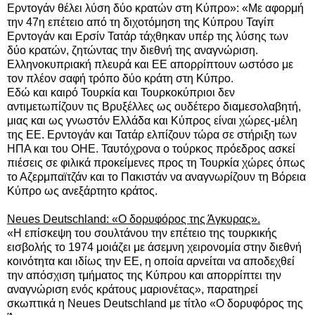
Ερντογάν θέλει λύση δύο κρατών στη Κύπρο»: «Με αφορμή
την 47η επέτειο από τη διχοτόμηση της Κύπρου Ταγίπ
Ερντογάν και Ερσίν Τατάρ τάχθηκαν υπέρ της λύσης των
δύο κρατών, ζητώντας την διεθνή της αναγνώριση.
Ελληνοκυπριακή πλευρά και ΕΕ απορρίπτουν ωστόσο με
τον πλέον σαφή τρόπο δύο κράτη στη Κύπρο.
Εδώ και καιρό Τουρκία και Τουρκοκύπριοι δεν
αντιμετωπίζουν τις Βρυξέλλες ως ουδέτερο διαμεσολαβητή,
μιας και ως γνωστόν Ελλάδα και Κύπρος είναι χώρες-μέλη
της ΕΕ. Ερντογάν και Τατάρ ελπίζουν τώρα σε στήριξη των
ΗΠΑ και του ΟΗΕ. Ταυτόχρονα ο τούρκος πρόεδρος ασκεί
πιέσεις σε φιλικά προκείμενες προς τη Τουρκία χώρες όπως
το Αζερμπαϊτζάν και το Πακιστάν να αναγνωρίζουν τη Βόρεια
Κύπρο ως ανεξάρτητο κράτος.
Neues Deutschland: «Ο δορυφόρος της Άγκυρας».
«Η επίσκεψη του σουλτάνου την επέτειο της τουρκικής
εισβολής το 1974 μοιάζει με άσεμνη χειρονομία στην διεθνή
κοινότητα και ιδίως την ΕΕ, η οποία αρνείται να αποδεχθεί
την απόσχιση τμήματος της Κύπρου και απορρίπτει την
αναγνώριση ενός κράτους μαριονέτας», παρατηρεί
σκωπτικά η Neues Deutschland με τίτλο «Ο δορυφόρος της