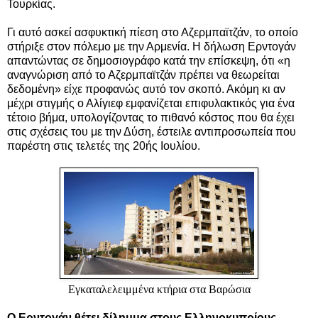
Τουρκίας.
Γι αυτό ασκεί ασφυκτική πίεση στο Αζερμπαϊτζάν, το οποίο
στήριξε στον πόλεμο με την Αρμενία. Η δήλωση Ερντογάν
απαντώντας σε δημοσιογράφο κατά την επίσκεψη, ότι «η
αναγνώριση από το Αζερμπαϊτζάν πρέπει να θεωρείται
δεδομένη» είχε προφανώς αυτό τον σκοπό. Ακόμη κι αν
μέχρι στιγμής ο Αλίγιεφ εμφανίζεται επιφυλακτικός για ένα
τέτοιο βήμα, υπολογίζοντας το πιθανό κόστος που θα έχει
στις σχέσεις του με την Δύση, έστειλε αντιπροσωπεία που
παρέστη στις τελετές της 20ής Ιουλίου.
Εγκαταλελειμμένα κτήρια στα Βαρώσια
O Ερντογάν θέτει δίλημμα στους Ελληνοκυπρίους