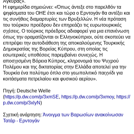
Άγκυρας».
Η εφημερίδα σημειώνει: «Όπως άντεξε στο παρελθόν τα
ψηφίσματα του ΟΗΕ έτσι και τώρα ο Ερντογάν θα αντέξει και
τις συνήθεις διαμαρτυρίες των Βρυξελλών. Η νέα πρόταση
του τούρκου προέδρου δεν επηρεάζει τις ευρωτουρκικές
σχέσεις. Ο τούρκος πρόεδρος αδιαφορεί για μια επανένωση
όπως την οραματίζονται οι Ελληνοκύπριοι, ούτε σκοπεύει να
επιτρέψει την αυτοδιάθεση της αποκαλούμενης Τουρκικής
Δημοκρατίας της Βορείας Κύπρου, στη οποίας τις
εσωτερικές υποθέσεις παρεμβαίνει συνεχώς. Η
αποσχισμένη Βόρεια Κύπρος, κληρονομιά του Ψυχρού
Πολέμου και της δικτατορίας στην Ελλάδα αποτελεί για την
Τουρκία ένα πολύτιμο όπλο στο γεωπολιτικό παιχνίδι για
κοιτάσματα πετρελαίου και φυσικού αερίου».
Πηγή: Deutsche Welle
(
https://p.dw.com/p/3xmSE
,
https://p.dw.com/p/3xmoy
,
https://
p.dw.com/p/3xlyN
)
Σχετική ανάρτηση:
Άνοιγμα των Βαρωσίων ανακοίνωσαν
Τατάρ - Ερντογάν