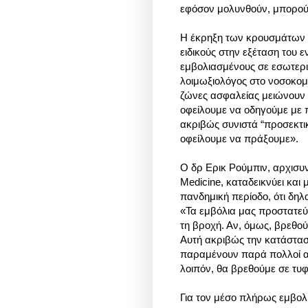
εφόσον μολυνθούν, μπορού
H έκρηξη των κρουσμάτων π
ειδικούς στην εξέταση του
εμβολιασμένους σε εσωτερ
λοιμωξιολόγος στο νοσοκομε
ζώνες ασφαλείας μειώνουν τ
οφείλουμε να οδηγούμε με
ακριβώς συνιστά “προσεκτικ
οφείλουμε να πράξουμε».
Ο δρ Ερικ Ρούμπιν, αρχισυ
Medicine, καταδεικνύει και
πανδημική περίοδο, ότι δη
«Τα εμβόλια μας προστατεύ
τη βροχή. Αν, όμως, βρεθού
Αυτή ακριβώς την κατάστασ
παραμένουν παρά πολλοί ανε
λοιπόν, θα βρεθούμε σε τυ
Για τον μέσο πλήρως εμβολ