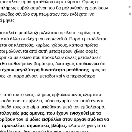
α προκαλέσει ήπια ή καθόλου συμπτώματα. Ομως οι
ι πλήρως εμβολιασμένοι που θα μολυνθούν εμφανίσουν
ριώδες σύνολο συμπτωμάτων που ενδέχεται να
ί μήνες.
ροκαλεί η μετάλλαξη «Δέλτα» οφείλεται κυρίως στις
 από άλλα στελέχη του κορωνοϊού. Παρότι μεταδίδεται
νέεται σε κλειστούς, κυρίως, χώρους, κάποια πρώτα
όσοι μολύνονται από αυτή μεταφέρουν χίλιες φορές
κριτικά με εκείνο που προκαλούν άλλες μεταλλάξεις.
τι θα ασθενήσουν βαρύτερα, δυστυχώς υποδεικνύει ότι
» έχουν μεγαλύτερη δυνατότητα μετάδοσης
προς τα
ους και παραμένουν μεταδοτικοί για περισσότερο
ί από τον ιό ένας πλήρως εμβολιασμένος εξαρτάται
οδότησε το εμβόλιο, πόσο ισχυρά είναι αυτά έναντι
πίπεδά τους στο αίμα μειώθηκαν μετά τον εμβολιασμό.
σολογικές μας άμυνες, που έχουν ενισχυθεί με τα
ρίζουν τον ιό μόλις εισβάλλει στον οργανισμό και να
 προκαλέσει σημαντικές βλάβες.
«Αυτό εξηγεί γιατί οι
βάλλονται, δεν νοσούν βαριά», επισημαίνει ο