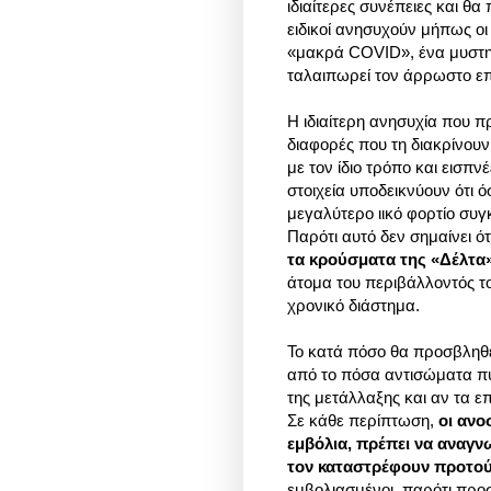
ιδιαίτερες συνέπειες και θ
ειδικοί ανησυχούν μήπως ο
«μακρά COVID», ένα μυστη
ταλαιπωρεί τον άρρωστο επ
Η ιδιαίτερη ανησυχία που π
διαφορές που τη διακρίνουν
με τον ίδιο τρόπο και εισπ
στοιχεία υποδεικνύουν ότι 
μεγαλύτερο ιικό φορτίο συγ
Παρότι αυτό δεν σημαίνει ό
τα κρούσματα της «Δέλτα
άτομα του περιβάλλοντός τ
χρονικό διάστημα.
Το κατά πόσο θα προσβληθε
από το πόσα αντισώματα πυρ
της μετάλλαξης και αν τα ε
Σε κάθε περίπτωση,
οι ανο
εμβόλια, πρέπει να αναγνω
τον καταστρέφουν προτού
εμβολιασμένοι, παρότι προσ