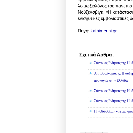
λοιμωξιολόγος του πανεπισ
Νούζενσβιγκ. «Η κατάσταση
ενισχυτικές εμβολιαστικές δ
Πηγή:
kathimerini.gr
Σχετικά Άρθρα :
Κοινωνικά
Σύντομες Ειδήσεις της Ημέ
Απ. Βουλγαράκης: Η αυξημ
πυρκαγιές στην Ελλάδα
Σύντομες Ειδήσεις της Ημέ
Σύντομες Ειδήσεις της Ημέ
Η «Οδύσσεια» γίνεται κρου