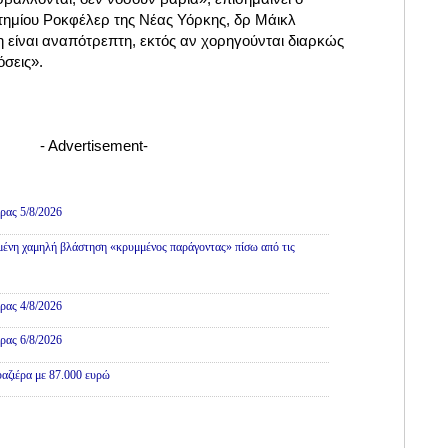
τημίου Ροκφέλερ της Νέας Υόρκης, δρ Μάικλ
 είναι αναπότρεπτη, εκτός αν χορηγούνται διαρκώς
όσεις».
- Advertisement-
ρας 5/8/2026
ένη χαμηλή βλάστηση «κρυμμένος παράγοντας» πίσω από τις
ρας 4/8/2026
ρας 6/8/2026
αζιέρα με 87.000 ευρώ