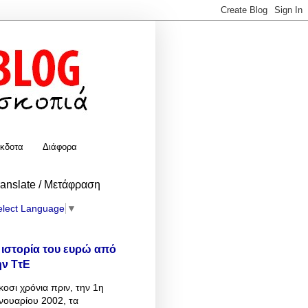
κδοτα
Διάφορα
ranslate / Μετάφραση
elect Language
▼
 ιστορία του ευρώ από
ην ΤτΕ
κοσι χρόνια πριν, την 1η
νουαρίου 2002, τα