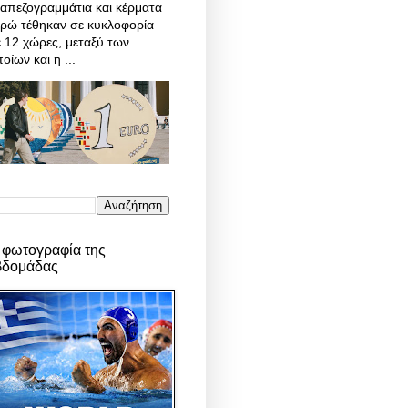
απεζογραμμάτια και κέρματα
υρώ τέθηκαν σε κυκλοφορία
 12 χώρες, μεταξύ των
οίων και η ...
 φωτογραφία της
βδομάδας