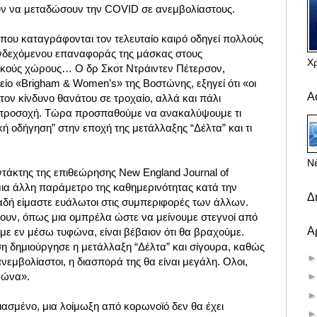
ν να μεταδώσουν την COVID σε ανεμβολίαστους.
ου καταγράφονται τον τελευταίο καιρό οδηγεί πολλούς
 ενδεχόμενου επαναφοράς της μάσκας στους
Χ
ικούς χώρους… Ο δρ Σκοτ Ντράιντεν Πέτερσον,
ίο «Brigham & Women’s» της Βοστώνης, εξηγεί ότι «οι
Α
ον κίνδυνο θανάτου σε τροχαίο, αλλά και πάλι
 προσοχή. Τώρα προσπαθούμε να ανακαλύψουμε τι
ή οδήγηση” στην εποχή της μετάλλαξης “Δέλτα” και τι
Νέ
ντάκτης της επιθεώρησης New England Journal of
 μια άλλη παράμετρο της καθημερινότητας κατά την
Δ
λαδή είμαστε ευάλωτοι στις συμπεριφορές των άλλων.
ουν, όπως μια ομπρέλα ώστε να μείνουμε στεγνοί από
Α
με εν μέσω τυφώνα, είναι βέβαιον ότι θα βραχούμε.
η δημιούργησε η μετάλλαξη “Δέλτα” και σίγουρα, καθώς
μβολίαστοι, η διασπορά της θα είναι μεγάλη. Ολοι,
φώνα».
ιασμένο, μια λοίμωξη από κορωνοϊό δεν θα έχει