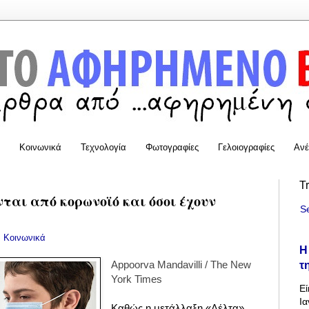
Κοινωνικά
Τεχνολογία
Φωτογραφίες
Γελοιογραφίες
Ανέ
T
ται από κορωνοϊό και όσοι έχουν
S
:
Κοινωνικά
Η
τ
Αppoorva Mandavilli / The New
York Times
Εί
Ια
Καθώς η μετάλλαξη «Δέλτα»