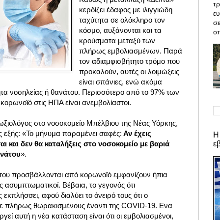
τρ
κερδίζει έδαφος με ιλιγγιώδη
ε
ταχύτητα σε ολόκληρο τον
σε
κόσμο, αυξάνονται και τα
οπ
κρούσματα μεταξύ των
πλήρως εμβολιασμένων. Παρά
τον αδιαμφισβήτητο τρόμο που
προκαλούν, αυτές οι λοιμώξεις
είναι σπάνιες, ενώ ακόμα
ητα νοσηλείας ή θανάτου.
Περισσότερο από το 97% των
ορωνοϊό στις ΗΠΑ είναι ανεμβολίαστοι.
μωξιολόγος στο νοσοκομείο Μπέλβιου της Νέας Υόρκης,
ς εξής: «Το μήνυμα παραμένει σαφές:
Αν έχεις
Η
ε
ι και δεν θα καταλήξεις στο νοσοκομείο με βαριά
ανάτου
».
που προσβάλλονται από κορωνοϊό εμφανίζουν ήπια
 ασυμπτωματικοί. Βέβαια, το γεγονός ότι
ς εκπλήσσει, αφού διαλύει το όνειρό τους ότι ο
σε πλήρως θωρακισμένους έναντι της COVID-19. Ενα
εί αυτή η νέα κατάσταση είναι ότι οι εμβολιασμένοι,