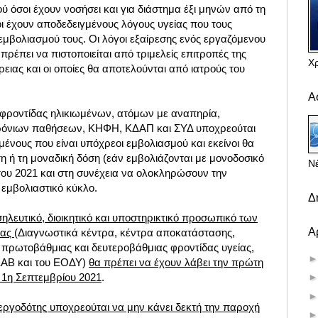
ύ όσοι έχουν νοσήσει και για διάστημα έξι μηνών από τη
ι έχουν αποδεδειγμένους λόγους υγείας που τους
υ εμβολιασμού τους. Οι λόγοι εξαίρεσης ενός εργαζόμενου
πρέπει να πιστοποιείται από τριμελείς επιτροπές της
Χ
ρειας και οι οποίες θα αποτελούνται από ιατρούς του
Α
φροντίδας ηλικιωμένων, ατόμων με αναπηρία,
χρόνιων παθήσεων, ΚΗΦΗ, ΚΔΑΠ και ΣΥΔ υποχρεούται
ένους που είναι υπόχρεοι εμβολιασμού και εκείνοι θα
 ή τη μοναδική δόση (εάν εμβολιάζονται με μονοδοσικό
Νέ
του 2021 και στη συνέχεια να ολοκληρώσουν την
 εμβολιαστικό κύκλο.
Δ
σηλευτικό, διοικητικό και υποστηρικτικό προσωπικό των
Α
ίας
(Διαγνωστικά κέντρα, κέντρα αποκατάστασης,
ς πρωτοβάθμιας και δευτεροβάθμιας φροντίδας υγείας,
ΚΑΒ και του ΕΟΔΥ)
θα πρέπει να έχουν λάβει την πρώτη
 1η Σεπτεμβρίου 2021
.
εργοδότης υποχρεούται να μην κάνει δεκτή την παροχή