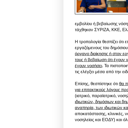
εμβολίου ή βεβαίωσης νόση
τάχθηκαν ΣΥΡΙΖΑ, ΚΚΕ, Ελ
Η τροπολογία θεσπίζει ότι 
εργαζόμενους του δημόσιου 
όργανο διοίκησης ή στον ερ
τους ή βεβαίωση ότι έχουν 
έχουν νοσήσει
. Τα πιστοποι
τις ελέγξει μέσα από την ει
Επίσης, θεσπίστηκε ότι
θα π
για επιτακτικούς λόγους πρ
(ιατρικό, παραϊατρικό, νοση
ιδιωτικών, δημόσιων και δ
αναπηρία, των ιδιωτικών κ
αποκατάστασης, κλινικές, 
νοσηλείας και ΕΟΔΥ) και ό