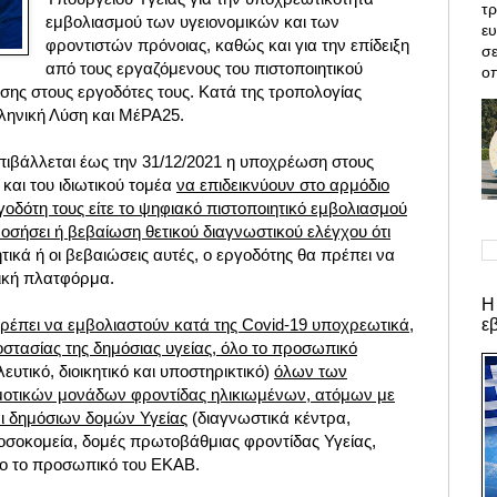
τρ
εμβολιασμού των υγειονομικών και των
ε
φροντιστών πρόνοιας,
καθώς και για την
επίδειξη
σε
από τους εργαζόμενους του πιστοποιητικού
οπ
σης στους εργοδότες τους. Κατά της τροπολογίας
ληνική Λύση και ΜέΡΑ25.
επιβάλλεται έως την 31/12/2021 η υποχρέωση στους
και του ιδιωτικού τομέα
να επιδεικνύουν στο αρμόδιο
γοδότη τους είτε το ψηφιακό πιστοποιητικό εμβολιασμού
νοσήσει ή βεβαίωση θετικού διαγνωστικού ελέγχου ότι
ητικά ή οι βεβαιώσεις αυτές, ο εργοδότης θα πρέπει να
δική πλατφόρμα.
Η
ε
ρέπει να εμβολιαστούν κατά της Covid-19 υποχρεωτικά,
οστασίας της δημόσιας υγείας, όλο το προσωπικό
λευτικό, διοικητικό και υποστηρικτικό)
όλων των
ημοτικών μονάδων φροντίδας ηλικιωμένων, ατόμων με
αι δημόσιων δομών Υγείας
(διαγνωστικά κέντρα,
νοσοκομεία, δομές πρωτοβάθμιας φροντίδας Υγείας,
λο το προσωπικό του ΕΚΑΒ.