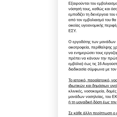
Εξαιρούνται του εμβολιασμο
νόσησή τους, καθώς και όσο
εμποδίζει τη διενέργεια το
από τον εμβολιασμό του θα 
οικείας υγειονομικής περιφέ
ΕΣΥ.
Ο εργοδότης των μονάδων 
οικοτροφεία, περίθαλψης 
να ενημερώσει τους εργαζομ
πρέπει να κάνουν την πρώτη
εμβόλιο) έως τις 16 Αυγούσ
διαδικασία σύμφωνα με τον
Το ιατρικό, παραϊατρικό, νο
ιδιωτικών και δημόσιων υγε
κλινικές, νοσοκομεία, δομέ
μονάδων νοσηλείας, του Ε
ή τη μοναδική δόση έως την
Σε κάθε άλλη περίπτωση ο 