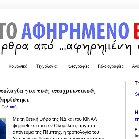
Κοινωνικά
Τεχνολογία
Φωτογραφίες
Γελοιογραφίες
Ανέ
T
πολογία για τους υποχρεωτικούς
S
ψηφίστηκε
:
Πολιτική
Η
τ
Με τη θετική ψήφο της ΝΔ και του ΚΙΝΑΛ
ψηφίσθηκε από την Ολομέλεια, αργά το
Εί
απόγευμα της Πέμπτης, η τροπολογία του
Ια
Υπουργείου Υγείας για την
υποχρεωτικότητα