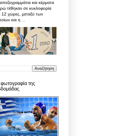
απεζογραμμάτια και κέρματα
υρώ τέθηκαν σε κυκλοφορία
 12 χώρες, μεταξύ των
οίων και η ...
 φωτογραφία της
βδομάδας