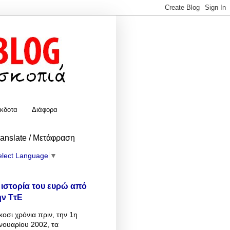
κδοτα
Διάφορα
ranslate / Μετάφραση
elect Language
▼
 ιστορία του ευρώ από
ην ΤτΕ
κοσι χρόνια πριν, την 1η
νουαρίου 2002, τα