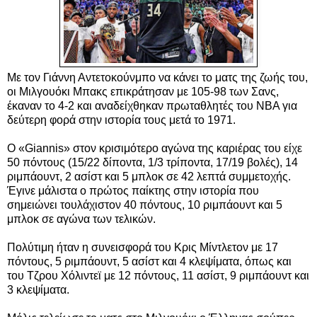
Με τον Γιάννη Αντετοκούνμπο να κάνει το ματς της ζωής του,
οι Μιλγουόκι Μπακς επικράτησαν με 105-98 των Σανς,
έκαναν το 4-2 και αναδείχθηκαν πρωταθλητές του ΝΒΑ για
δεύτερη φορά στην ιστορία τους μετά το 1971.
Ο «Giannis» στον κρισιμότερο αγώνα της καριέρας του είχε
50 πόντους (15/22 δίποντα, 1/3 τρίποντα, 17/19 βολές), 14
ριμπάουντ, 2 ασίστ και 5 μπλοκ σε 42 λεπτά
συμμετοχής.
Έγινε μάλιστα ο πρώτος παίκτης στην ιστορία που
σημειώνει τουλάχιστον 40 πόντους, 10 ριμπάουντ και 5
μπλοκ σε αγώνα των τελικών.
Πολύτιμη ήταν η συνεισφορά του Κρις Μίντλετον με 17
πόντους, 5 ριμπάουντ, 5 ασίστ και 4 κλεψίματα, όπως και
του Τζρου Χόλιντεϊ με 12 πόντους, 11 ασίστ, 9 ριμπάουντ και
3 κλεψίματα.