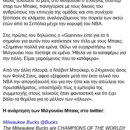
Μόλις τελείωσε το ματς στο Μιλγουόκι ο Έλληνας σούπερ
σταρ των Μπακς, πανηγύρισε με τους δικούς του
ανθρώπους την επιτυχία της ομάδας και στη συνέχεια
ξέσπασε σε κλάματα, αναλογιζόμενος την πορεία των οκτώ
ετών από τα Σεπόλια μέχρι την κορυφή του NBA.
Στις πρώτες του δηλώσεις ο «Giannis» είπε για το τι
σημαίνει για αυτόν που κατέκτησε τον τίτλο με τους Μπακς:
«Σημαίνει πολλά για εμένα. Θέλω να ευχαριστήσω το
Μιλγουόκι που πίστεψε σε εμένα. Ήθελα να τα καταφέρω για
την πόλη. Είμαι χαρούμενος που τα κατάφερα».
Από την άλλη πλευρά, ο Ντέβιντ Μπούκερ, ο 24χρονος άσος
των Φοίνιξ Σανς, αφού εξέφρασε μετά τον έκτο τελικό του
ΝΒΑ την απογοήτευσή του για την ήττα και την απώλεια του
πρωταθλήματος, υποστήριξε πως η εμπειρία της
συμμετοχής στους τελικούς ήταν φανταστική και ότι έχει
βάλει τα θεμέλια για το μέλλον των «ήλιων».
Η ανάρτηση των Μιλγουόκι Μπακς στο twitter:
Milwaukee Bucks @Bucks
The Milwaukee Bucks are CHAMPIONS OF THE WORLD!!