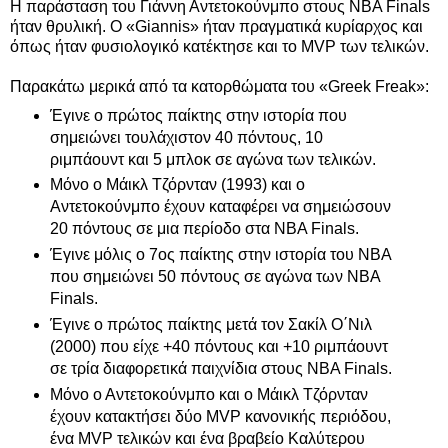
Η παράσταση του Γιάννη Αντετοκούνμπο στους NBA Finals
ήταν θρυλική. Ο «Giannis» ήταν πραγματικά κυρίαρχος και
όπως ήταν φυσιολογικό κατέκτησε και το MVP των τελικών.
Παρακάτω μερικά από τα κατορθώματα του «Greek Freak»:
Έγινε ο πρώτος παίκτης στην ιστορία που
σημειώνει τουλάχιστον 40 πόντους, 10
ριμπάουντ και 5 μπλοκ σε αγώνα των τελικών.
Μόνο ο Μάικλ Τζόρνταν (1993) και ο
Αντετοκούνμπο έχουν καταφέρει να σημειώσουν
20 πόντους σε μια περίοδο στα NBA Finals.
Έγινε μόλις ο 7ος παίκτης στην ιστορία του ΝΒΑ
που σημειώνει 50 πόντους σε αγώνα των ΝΒΑ
Finals.
Έγινε ο πρώτος παίκτης μετά τον Σακίλ Ο΄Νιλ
(2000) που είχε +40 πόντους και +10 ριμπάουντ
σε τρία διαφορετικά παιχνίδια στους NBA Finals.
Μόνο ο Αντετοκούνμπο και ο Μάικλ Τζόρνταν
έχουν κατακτήσει δύο MVP κανονικής περιόδου,
ένα MVP τελικών και ένα βραβείο Καλύτερου