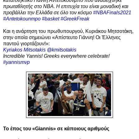
καταπληκτικό Γιάννη Αντετοκούνμπο που αναδείχθηκε
πρωταθλητής στο NBA. H επιτυχία του είναι μοναδική και
προβάλλει την Ελλάδα σε όλο τον κόσμο
#NBAFinals2021
#Antetokounmpo
#basket
#GreekFreak
Και η
ανάρτηση του
πρωθυπουργού, Κυριάκου Μητσοτάκη,
στην οποία σημειώνει
«Απίστευτο Γιάννη! Οι Έλληνες
παντού γιορτάζουν!»
:
Kyriakos Mitsotakis @kmitsotakis
Incredible Yannis! Greeks everywhere celebrate!
#yannismvp
Το έπος του «Giannis» σε κάποιους αριθμούς