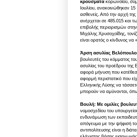
κρούσματα
κορωνοϊού, σύμ
Ιουλίου, ανακοινώθηκαν 15
ασθενείς. Από την αρχή τη
ανέρχεται σε 485.015 και τ
επιβολής περιορισμών στη
Μιχάλης Χρυσοχοΐδης, τονί
είναι ορατός ο κίνδυνος να «
Άρση ασυλίας Βελόπουλο
βουλευτές του κόμματος το
ασυλίας του προέδρου της 
αφορά μήνυση που κατέθεσα
αφορμή περιστατικό που εί
Ελληνικής Λύσης να τάσσετ
μπορούν να αμύνονται, όπ
Βουλή: Με ομιλίες βουλε
νομοσχεδίου του υπουργείου
ενδυνάμωση των εκπαιδευτι
απόγευμα με την ψήφισή το
αντιπολίτευσης είναι η διάτ
ελάχιστης βάσης εισαγωγής