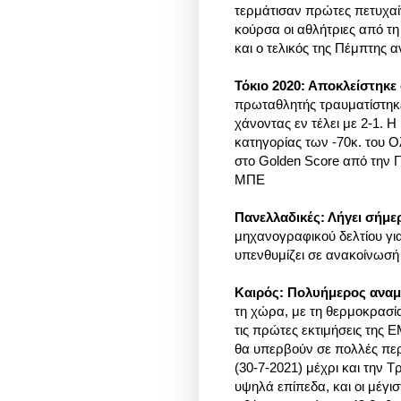
τερμάτισαν πρώτες πετυχαί
κούρσα οι αθλήτριες από τ
και ο τελικός της Πέμπτης α
Τόκιο 2020: Αποκλείστηκε
πρωταθλητής τραυματίστηκε
χάνοντας εν τέλει με 2-1. 
κατηγορίας των -70κ. του Ο
στο Golden Score από την Γ
ΜΠΕ
Πανελλαδικές: Λήγει σήμε
μηχανογραφικού δελτίου γ
υπενθυμίζει σε ανακοίνωσή 
Καιρός: Πολυήμερος αναμέ
τη χώρα, με τη θερμοκρασία
τις πρώτες εκτιμήσεις της 
θα υπερβούν σε πολλές περ
(30-7-2021) μέχρι και την Τ
υψηλά επίπεδα, και οι μέγισ