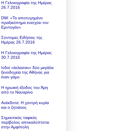
Η Γελοιογραφία της Ημέρας
26.7.2016
DW: «To αποτυχημένο
πραξικόπημα ενισχύει τον
Ερντογάν»
Σύντομες Ειδήσεις της
Ημέρας 26.7.2016
Η Γελοιογραφία της Ημέρας
30.7.2016
Ινδοί «έκλεισαν» δύο μεγάλα
ξενοδοχεία της Αθήνας για
έναν γάμο
Η ηρωική έξοδος του Άρη
από το Ναυαρίνο
Ανέκδοτα: Η χοντρή κυρία
και ο ζητιάνος
Σημαντικός ταφικός
περίβολος αποκαλύπτεται
στην Αμφίπολη