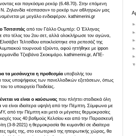
νοντας και παγκόσμιο ρεκόρ (6.48.70). Στην επόμενη
η Ν. Ζηλανδία «έσπασαν» το ρεκόρ των αθλητριών μας
Α
ναμένεται με μεγάλο ενδιαφέρον. kathimerini.gr
 ο Τσιτσιπάς
από τον Γάλλο Ουμπέρ: Ο Έλληνας
 στο τέλος του 2ου σετ, αλλά ολοκλήρωσε τον αγώνα,
Η Ελισάβετ Τελτσίδου αποκλείστηκε στα ρεπεσάζ της
λυμπιακού τουρνουά τζούντο, αφού ηττήθηκε με ippon
ερμανίδα Τζιοβάνα Σκοκιμάρο. kathimerini.gr, ΑΠΕ-
ρα τα μεσάνυχτα η προθεσμία
υποβολής του
ια τους υποψήφιους των πανελλαδικών εξετάσεων, όπως
του το υπουργείο Παιδείας.
νεται να είναι ο καύσωνας
που πλήττει σταδιακά όλη
 να είναι ιδιαίτερα υψηλή από την Πέμπτη. Σύμφωνα με
ΕΜΥ, από την Πέμπτη και μετά οι μέγιστες θερμοκρασίες
ιοχές τους 40 βαθμούς Κελσίου και από την Παρασκευή
ρίτη (3-8-2021) η θερμοκρασία θα κυμανθεί σε ιδιαίτερα
τες τιμές της, στο εσωτερικό της ηπειρωτικής χώρας, θα