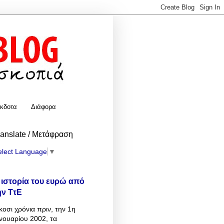
κδοτα
Διάφορα
ranslate / Μετάφραση
elect Language
▼
 ιστορία του ευρώ από
ην ΤτΕ
κοσι χρόνια πριν, την 1η
νουαρίου 2002, τα