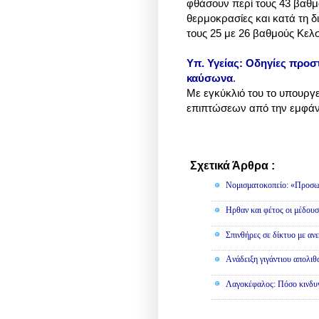
φθάσουν περί τους 43 βαθμ
θερμοκρασίες και κατά τη δι
τους 25 με 26 βαθμούς Κε
Υπ. Υγείας: Οδηγίες προσ
καύσωνα
.
Με εγκύκλιό του το υπουργε
επιπτώσεων από την εμφά
Σχετικά Άρθρα :
Διάφορα
Νομισματοκοπείο: «Προσω
Ηρθαν και φέτος οι μέδουσ
Σπινθήρες σε δίκτυο με αν
Aνάδειξη γιγάντιου απολι
Λαγοκέφαλος: Πόσο κινδυν