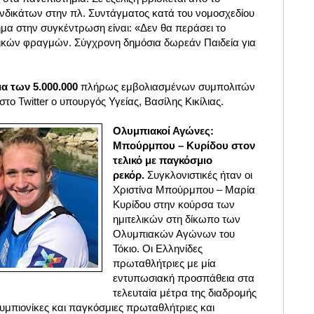
δικάτων στην πλ. Συντάγματος κατά του νομοσχεδίου
α στην συγκέντρωση είναι: «Δεν θα περάσει το
ξικών φραγμών. Σύγχρονη δημόσια δωρεάν Παιδεία για
α των 5.000.000
πλήρως εμβολιασμένων συμπολιτών
το Twitter ο υπουργός Υγείας, Βασίλης Κικίλιας.
Ολυμπιακοί Αγώνες:
Μπούρμπου – Κυρίδου στον
τελικό με παγκόσμιο
ρεκόρ.
Συγκλονιστικές ήταν οι
Χριστίνα Μπούρμπου – Μαρία
Κυρίδου στην κούρσα των
ημιτελικών στη δίκωπο των
Ολυμπιακών Αγώνων του
Τόκιο. Οι Ελληνίδες
πρωταθλήτριες με μία
εντυπωσιακή προσπάθεια στα
τελευταία μέτρα της διαδρομής
μπιονίκες και παγκόσμιες πρωταθλήτριες και