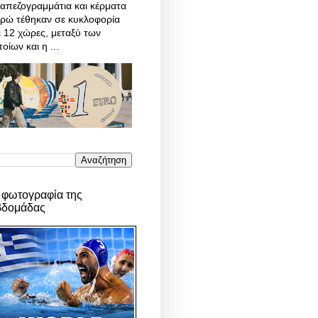
απεζογραμμάτια και κέρματα
υρώ τέθηκαν σε κυκλοφορία
 12 χώρες, μεταξύ των
οίων και η ...
 φωτογραφία της
βδομάδας