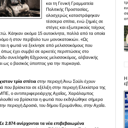
τρ
και τη Γενική Γραμματεία
ε
Πολιτικής Προστασίας,
σε
ολοσχερώς καταστράφηκαν
οπ
τέσσερα σπίτια, ενώ ζημιές σε
στέγες και εξωτερικούς τοίχους
τώ. Κάηκαν ακόμα 15 αυτοκίνητα, πολλά από τα οποία
όμο ή στον περίβολο των μονοκατοικιών. «Ως
ται η φωτιά να ξεκίνησε από μελισσοκόμους
που
, όπως έχει συμβεί σε αρκετές περιπτώσεις στο
ράδυ συνελήφθη 63χρονος μελισσοκόμος, αλβανικής
ι ως ο βασικός ύποπτος για την πυρκαγιά.
Η
ιστον τρία σπίτια
στην περιοχή Άνω Σούλι έχουν
ε
ιά που βρίσκεται σε εξέλιξη στην περιοχή Ελεκίστρα της
ΜΠΕ, ο αντιπεριφερειάρχης Αχαΐας, Χαράλαμπος
ολουθεί να βρίσκεται η φωτιά που εκδηλώθηκε σήμερα
την περιοχή Δροσιά, του δήμου Ερυμάνθου, στην Αχαΐα.
ε 2.874 ανέρχονται τα νέα επιβεβαιωμένα