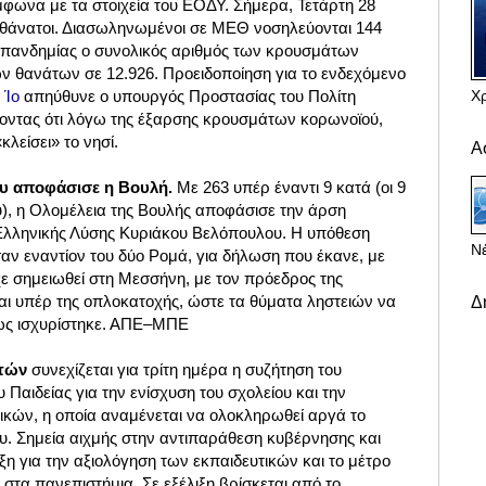
φωνα με τα στοιχεία του ΕΟΔΥ. Σήμερα, Τετάρτη 28
 θάνατοι. Διασωληνωμένοι σε ΜΕΘ νοσηλεύονται 144
ς πανδημίας ο συνολικός αριθμός των κρουσμάτων
ων θανάτων σε 12.926. Προειδοποίηση για το ενδεχόμενο
Χ
ν
Ίο
απηύθυνε ο υπουργός Προστασίας του Πολίτη
ζοντας ότι λόγω της έξαρσης κρουσμάτων κορωνοϊού,
κλείσει» το νησί.
Α
υ αποφάσισε η Βουλή.
Με 263 υπέρ έναντι 9 κατά (οι 9
υ), η Ολομέλεια της Βουλής αποφάσισε την άρση
Ελληνικής Λύσης Κυριάκου Βελόπουλου. Η υπόθεση
Νέ
ν εναντίον του δύο Ρομά, για δήλωση που έκανε, με
χε σημειωθεί στη Μεσσήνη, με τον πρόεδρος της
αι υπέρ της οπλοκατοχής, ώστε τα θύματα ληστειών να
Δ
ως ισχυρίστηκε. ΑΠΕ–ΜΠΕ
υτών
συνεχίζεται για τρίτη ημέρα η συζήτηση του
 Παιδείας για την ενίσχυση του σχολείου και την
κών, η οποία αναμένεται να ολοκληρωθεί αργά το
υ. Σημεία αιχμής στην αντιπαράθεση κυβέρνησης και
αξη για την αξιολόγηση των εκπαιδευτικών και το μέτρο
 στα πανεπιστήμια.
Σε εξέλιξη βρίσκεται από το