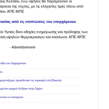
ούς Κελσίου, ενώ υψηλές θα παραμείνουν οι
άρκεια της νύχτας, με τις ελάχιστες τιμές πάνω από
λσίου. ΑΠΕ-ΜΠΕ
τασίας από τις επιπτώσεις του επερχόμενου
ίο Υγείας δίνει οδηγίες ενημέρωσης και πρόληψης των
νιση υψηλών θερμοκρασιών και καύσωνα. ΑΠΕ-ΜΠΕ
- Advertisement-
πίδα του Αγαμέμνονα»
ες
εμογεννήτριες προκάλεσαν τις πυρκαγιές στη Βοιωτία
θωμένου κορμού δένδρου στην Λήμνο
εύουν οι λουόμενοι