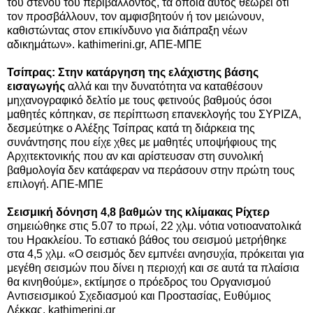
του στενού του περιβάλλοντος, τα οποία αυτός θεωρεί ότι
τον προσβάλλουν, τον αμφισβητούν ή τον μειώνουν,
καθιστώντας στον επικίνδυνο για διάπραξη νέων
αδικημάτων». kathimerini.gr, ΑΠΕ-ΜΠΕ
Τσίπρας: Στην κατάργηση της ελάχιστης βάσης
εισαγωγής
αλλά και την δυνατότητα να καταθέσουν
μηχανογραφικό δελτίο με τους φετινούς βαθμούς όσοι
μαθητές κόπηκαν, σε περίπτωση επανεκλογής του ΣΥΡΙΖΑ,
δεσμεύτηκε ο Αλέξης Τσίπρας κατά τη διάρκεια της
συνάντησης που είχε χθες με μαθητές υποψήφιους της
Αρχιτεκτονικής που αν και αρίστευσαν στη συνολική
βαθμολογία δεν κατάφεραν να περάσουν στην πρώτη τους
επιλογή. ΑΠΕ-ΜΠΕ
Σεισμική δόνηση 4,8 βαθμών της κλίμακας Ρίχτερ
σημειώθηκε στις 5.07 το πρωί, 22 χλμ. νότια νοτιοανατολικά
του Ηρακλείου. Το εστιακό βάθος του σεισμού μετρήθηκε
στα 4,5 χλμ. «Ο σεισμός δεν εμπνέει ανησυχία, πρόκειται για
μεγέθη σεισμών που δίνει η περιοχή και σε αυτά τα πλαίσια
θα κινηθούμε», εκτίμησε o πρόεδρος του Οργανισμού
Αντισεισμικού Σχεδιασμού και Προστασίας, Ευθύμιος
Λέκκας. kathimerini.gr