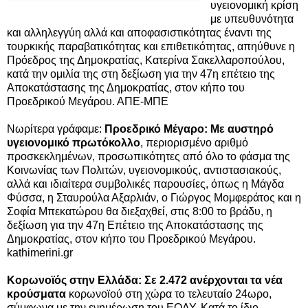
υγειονομική κρίση
με υπευθυνότητα
και αλληλεγγύη αλλά και αποφασιστικότητας έναντι της
τουρκικής παραβατικότητας και επιθετικότητας, απηύθυνε η
Πρόεδρος της Δημοκρατίας, Κατερίνα Σακελλαροπούλου,
κατά την ομιλία της στη δεξίωση για την 47η επέτειο της
Αποκατάστασης της Δημοκρατίας, στον κήπο του
Προεδρικού Μεγάρου. ΑΠΕ-ΜΠΕ
Νωρίτερα γράφαμε:
Προεδρικό Μέγαρο: Με αυστηρό
υγειονομικό πρωτόκολλο
,
περιορισμένο αριθμό
προσκεκλημένων, προσωπικότητες από όλο το φάσμα της
Κοινωνίας των Πολιτών, υγειονομικούς, αντιστασιακούς,
αλλά και ιδιαίτερα συμβολικές παρουσίες, όπως η Μάγδα
Φύσσα, η Σταυρούλα Αξαρλιάν, ο Γιώργος Μομφεράτος και η
Σοφία Μπεκατώρου θα διεξαχθεί, στις 8:00 το βράδυ,
η
δεξίωση για την 47η Επέτειο της Αποκατάστασης της
Δημοκρατίας, στον κήπο του Προεδρικού Μεγάρου.
kathimerini.gr
Κορωνοϊός στην Ελλάδα: Σε 2.472 ανέρχονται τα νέα
κρούσματα
κορωνοϊού
στη χώρα το τελευταίο 24ωρο,
σύμφωνα με την ενημέρωση του ΕΟΔΥ. Κατά το ίδιο