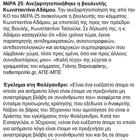
ΜέΡΑ 25: Ανεξαρτητοποιήθηκε η βουλευτής
Κωνσταντίνα Αδάμου.
Την ανεξαρτητοποίησή της από την
ΚΟ του ΜέΡΑ 25 ανακοίνωσε η βουλευτής του κόμματος
Κωνσταντίνα Αδάμου, με επιστολή της προς τον πρόεδρο
της Βουλής, Κωνσταντίνο Τασούλα. Σε δήλωσή της, η κ.
Αδάμου καταγγέλλει ότι «δύο χρόνια τώρα, έγινα
παρατηρητής αντιδημοκρατικών, αντισυντροφικών,
αντιδεοντολογικών και αυταρχικών συμπεριφορών που
λάμβαναν χώρα, τόσο προς εμένα, όσο και προς άλλους
συνοδοιπόρους μου». «Καλή τύχη» της εύχεται ο
γραμματέας του κόμματος, Γιάνης Βαρουφάκης.
naftemporiki.gr, ΑΠΕ-ΜΠΕ
Έγκλημα στη Φολέγανδρο:
«Είναι ένα ευέξαπτο άτομο το
οποίο για ασήμαντο λόγο είναι έτοιμο να προξενήσει μη
αναστρέψιμη βλάβη σε συνάνθρωπο του» αναφέρεται στο
ένταλμα προσωρινής κράτησης που εξέδωσε ο Ανακριτής
Νάξου σε βάρος του 30χρονου που ομολόγησε ότι είναι ο
δράστης του εγκλήματος στην Φολέγανδρο. Κατά τον
Εισαγγελέα, ο 30χρονος «είναι ένα ευέξαπτο άτομο το οποίο
για ασήμαντο λόγο είναι έτοιμο να προξενήσει μη
αναστρέψιμη βλάβη σε συνάνθρωπό του και δη σε άτομο