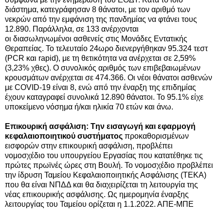
διάστημα, κατεγράφησαν 8 θάνατοι, με τον αριθμό των
νεκρών από την εμφάνιση της πανδημίας να φτάνει τους
12.890. Παράλληλα, σε 133 ανέρχονται
οι
διασωληνωμένοι
ασθενείς στις Μονάδες Εντατικής
Θεραπείας. Το τελευταίο 24ωρο διενεργήθηκαν 95.324 τεστ
(PCR και rapid), με τη θετικότητα να ανέρχεται σε 2,59%
(3,23% χθες). Ο συνολικός αριθμός των επιβεβαιωμένων
κρουσμάτων ανέρχεται σε 474.366. Οι νέοι θάνατοι ασθενών
με COVID-19 είναι 8, ενώ από την έναρξη της επιδημίας
έχουν καταγραφεί συνολικά 12.890 θάνατοι. Το 95.1% είχε
υποκείμενο νόσημα ή/και ηλικία 70 ετών και άνω.
Επικουρική ασφάλιση: Tην εισαγωγή και εφαρμογή
κεφαλαιοποιητικού συστήματος
προκαθορισμένων
εισφορών στην επικουρική ασφάλιση, προβλέπει
νομοσχέδιο του υπουργείου Εργασίας που κατατέθηκε τις
πρώτες πρωϊνές ώρες στη Βουλή. Το νομοσχέδιο προβλέπει
την ίδρυση Ταμείου Κεφαλαιοποιητικής Ασφάλισης (ΤΕΚΑ)
που θα είναι ΝΠΔΔ και θα διαχειρίζεται τη λειτουργία της
νέας επικουρικής ασφάλισης. Ως ημερομηνία έναρξης
λειτουργίας του Ταμείου ορίζεται η 1.1.2022. ΑΠΕ-ΜΠΕ