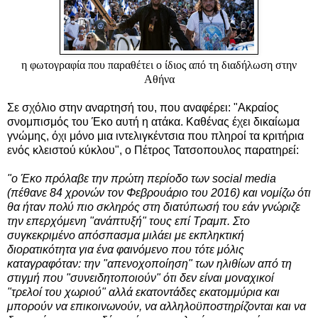
η φωτογραφία που παραθέτει ο ίδιος από τη διαδήλωση στην
Αθήνα
Σε σχόλιο στην αναρτησή του, που αναφέρει: "Ακραίος
σνομπισμός του Έκο αυτή η ατάκα. Καθένας έχει δικαίωμα
γνώμης, όχι μόνο μια ιντελιγκέντσια που πληροί τα κριτήρια
ενός κλειστού κύκλου", ο Πέτρος Τατσοπουλος παρατηρεί:
"ο Έκο πρόλαβε την πρώτη περίοδο των social media
(πέθανε 84 χρονών τον Φεβρουάριο του 2016) και νομίζω ότι
θα ήταν πολύ πιο σκληρός στη διατύπωσή του εάν γνώριζε
την επερχόμενη "ανάπτυξή" τους επί Τραμπ. Στο
συγκεκριμένο απόσπασμα μιλάει με εκπληκτική
διορατικότητα για ένα φαινόμενο που τότε μόλις
καταγραφόταν: την "απενοχοποίηση" των ηλιθίων από τη
στιγμή που "συνειδητοποιούν" ότι δεν είναι μοναχικοί
"τρελοί του χωριού" αλλά εκατοντάδες εκατομμύρια και
μπορούν να επικοινωνούν, να αλληλοϋποστηρίζονται και να