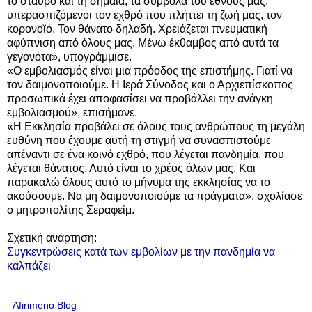
το σταυρό και τη σημαία, τα σύμβολα του έθνους μας,
υπερασπιζόμενοι τον εχθρό που πλήττει τη ζωή μας, τον
κορονοϊό. Τον θάνατο δηλαδή. Χρειάζεται πνευματική
αφύπνιση από όλους μας. Μένω έκθαμβος από αυτά τα
γεγονότα», υπογράμμισε.
«Ο εμβολιασμός είναι μια πρόοδος της επιστήμης. Γιατί να
τον δαιμονοποιούμε. Η Ιερά Σύνοδος και ο Αρχιεπίσκοπος
προσωπικά έχει αποφασίσει να προβάλλει την ανάγκη
εμβολιασμού», επισήμανε.
«Η Εκκλησία προβάλει σε όλους τους ανθρώπους τη μεγάλη
ευθύνη που έχουμε αυτή τη στιγμή να συνασπιστούμε
απέναντι σε ένα κοινό εχθρό, που λέγεται πανδημία, που
λέγεται θάνατος. Αυτό είναι το χρέος όλων μας. Και
παρακαλώ όλους αυτό το μήνυμα της εκκλησίας να το
ακούσουμε. Να μη δαιμονοποιούμε τα πράγματα», σχολίασε
ο μητροπολίτης Σεραφείμ.
Σχετική ανάρτηση:
Συγκεντρώσεις κατά των εμβολίων με την πανδημία να
καλπάζει
Afirimeno Blog