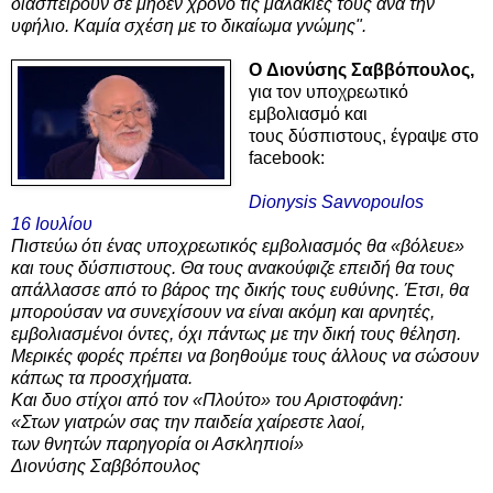
διασπείρουν σε μηδέν χρόνο τις μαλακίες τους ανά την
υφήλιο. Καμία σχέση με το δικαίωμα γνώμης".
Ο
Διονύσης Σαββόπουλος,
γ
ια τον υποχρεωτικό
εμβολιασμό και
τους
δύσπιστους,
έγραψε στο
facebook:
Dionysis Savvopoulos
16 Ιουλίου
Πιστεύω ότι ένας υποχρεωτικός εμβολιασμός θα «βόλευε»
και τους δύσπιστους. Θα τους ανακούφιζε επειδή θα τους
απάλλασσε από το βάρος της δικής τους ευθύνης. Έτσι, θα
μπορούσαν να συνεχίσουν να είναι ακόμη και αρνητές,
εμβολιασμένοι όντες, όχι πάντως με την δική τους θέληση.
Μερικές φορές πρέπει να βοηθούμε τους άλλους να σώσουν
κάπως τα προσχήματα.
Και δυο στίχοι από τον «Πλούτο» του Αριστοφάνη:
«Στων γιατρών σας την παιδεία χαίρεστε λαοί,
των θνητών παρηγορία οι Ασκληπιοί»
Διονύσης Σαββόπουλος