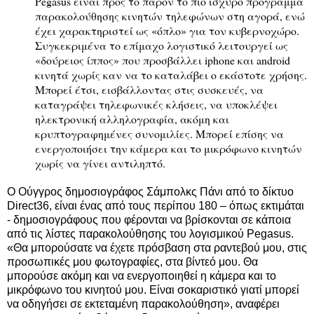
Pegasus είναι προς το παρόν το πιο ισχυρό πρόγραμμα
παρακολούθησης κινητών τηλεφώνων στη αγορά, ενώ
έχει χαρακτηριστεί ως «όπλο» για τον κυβερνοχώρο.
Συγκεκριμένα το επίμαχο λογιστικό λειτουργεί ως
«δούρειος ίππος» που προσβάλλει iphone και android
κινητά χωρίς καν να το καταλάβει ο εκάστοτε χρήσης.
Μπορεί έτσι, εισβάλλοντας στις συσκευές, να
καταγράψει τηλεφωνικές κλήσεις, να υποκλέψει
ηλεκτρονική αλληλογραφία, ακόμη και
κρυπτογραφημένες συνομιλίες. Μπορεί επίσης να
ενεργοποιήσει την κάμερα και το μικρόφωνο κινητών
χωρίς να γίνει αντιληπτό.
Ο Ούγγρος δημοσιογράφος Σάμπολκς Πάνι από το δίκτυο
Direct36, είναι ένας από τους περίπου 180 – όπως εκτιμάται
- δημοσιογράφους που φέρονται να βρίσκονται σε κάποια
από τις λίστες παρακολούθησης του λογισμικού Pegasus.
«Θα μπορούσατε να έχετε πρόσβαση στα ραντεβού μου, στις
προσωπικές μου φωτογραφίες, στα βίντεό μου. Θα
μπορούσε ακόμη και να ενεργοποιηθεί η κάμερα και το
μικρόφωνο του κινητού μου. Είναι σοκαριστικό γιατί μπορεί
να οδηγήσει σε εκτεταμένη παρακολούθηση», αναφέρει