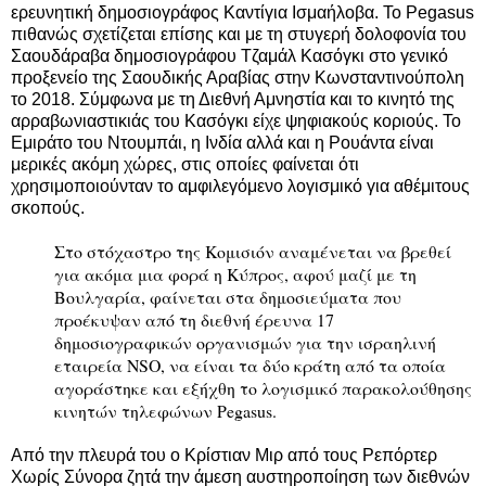
ερευνητική δημοσιογράφος Καντίγια Ισμαήλοβα. Το Pegasus
πιθανώς σχετίζεται επίσης και με τη στυγερή δολοφονία του
Σαουδάραβα δημοσιογράφου Τζαμάλ Κασόγκι στο γενικό
προξενείο της Σαουδικής Αραβίας στην Κωνσταντινούπολη
το 2018. Σύμφωνα με τη Διεθνή Αμνηστία και το κινητό της
αρραβωνιαστικιάς του Κασόγκι είχε ψηφιακούς κοριούς. Το
Εμιράτο του Ντουμπάι, η Ινδία αλλά και η Ρουάντα είναι
μερικές ακόμη χώρες, στις οποίες φαίνεται ότι
χρησιμοποιούνταν το αμφιλεγόμενο λογισμικό για αθέμιτους
σκοπούς.
Στο στόχαστρο της Κομισιόν αναμένεται να βρεθεί
για ακόμα μια φορά η Κύπρος, αφού μαζί με τη
Βουλγαρία, φαίνεται στα δημοσιεύματα που
προέκυψαν από τη διεθνή έρευνα 17
δημοσιογραφικών οργανισμών για την ισραηλινή
εταιρεία NSO, να είναι τα δύο κράτη από τα οποία
αγοράστηκε και εξήχθη το λογισμικό παρακολούθησης
κινητών τηλεφώνων Pegasus.
Από την πλευρά του ο Κρίστιαν Μιρ από τους Ρεπόρτερ
Χωρίς Σύνορα ζητά την άμεση αυστηροποίηση των διεθνών