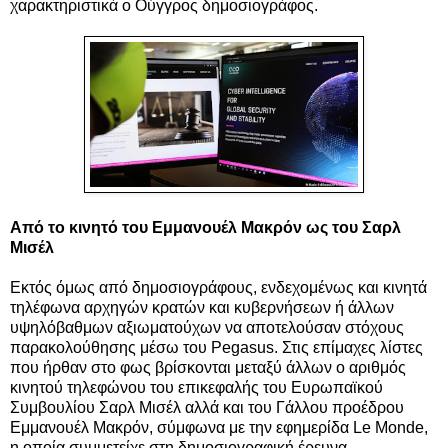
χαρακτηριστικά ο Ούγγρος δημοσιογράφος.
Από το κινητό του Εμμανουέλ Μακρόν ως του Σαρλ
Μισέλ
Εκτός όμως από δημοσιογράφους, ενδεχομένως και κινητά
τηλέφωνα αρχηγών κρατών και κυβερνήσεων ή άλλων
υψηλόβαθμων αξιωματούχων να αποτελούσαν στόχους
παρακολούθησης μέσω του Pegasus. Στις επίμαχες λίστες
που ήρθαν στο φως βρίσκονται μεταξύ άλλων ο αριθμός
κινητού τηλεφώνου του επικεφαλής του Ευρωπαϊκού
Συμβουλίου Σαρλ Μισέλ αλλά και του Γάλλου προέδρου
Εμμανουέλ Μακρόν, σύμφωνα με την εφημερίδα Le Monde,
η οποία συμμετείχε στη δημοσιογραφική έρευνα.