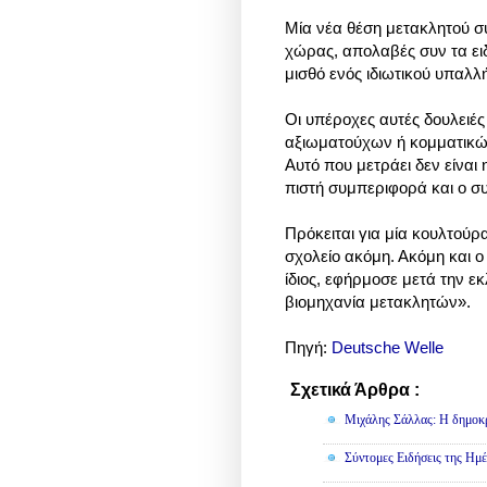
Μία νέα θέση μετακλητού σ
χώρας, απολαβές συν τα ειδ
μισθό ενός ιδιωτικού υπαλλ
Οι υπέροχες αυτές δουλειέ
αξιωματούχων ή κομματικώ
Αυτό που μετράει δεν είναι
πιστή συμπεριφορά και ο σ
Πρόκειται για μία κουλτούρ
σχολείο ακόμη. Ακόμη και ο
ίδιος, εφήρμοσε μετά την ε
βιομηχανία μετακλητών».
Πηγή:
Deutsche Welle
Σχετικά Άρθρα :
Πολιτική
Μιχάλης Σάλλας: Η δημοκρα
Σύντομες Ειδήσεις της Ημέ