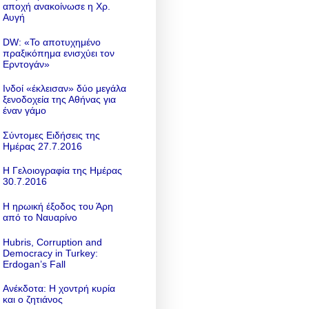
αποχή ανακοίνωσε η Χρ.
Αυγή
DW: «To αποτυχημένο
πραξικόπημα ενισχύει τον
Ερντογάν»
Ινδοί «έκλεισαν» δύο μεγάλα
ξενοδοχεία της Αθήνας για
έναν γάμο
Σύντομες Ειδήσεις της
Ημέρας 27.7.2016
Η Γελοιογραφία της Ημέρας
30.7.2016
Η ηρωική έξοδος του Άρη
από το Ναυαρίνο
Hubris, Corruption and
Democracy in Turkey:
Erdogan’s Fall
Ανέκδοτα: Η χοντρή κυρία
και ο ζητιάνος