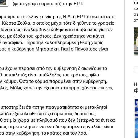
τρ
(φωτογραφία αριστερά) στην ΕΡΤ.
ε
σε
α «μετά τη εκλογική νίκη της Ν.Δ. η ΕΡΤ διοικείται από
οπ
 Κώστα Ζούλα, ο οποίος μέχρι τότε διηύθηνε το γραφείο
ο Πανούτσος αναλαμβάνει καθήκοντα συμβούλου
για τον
ς, με έξοδα του κράτους. Δεν χρειάστηκε να κάνει
 βιογραφικό. Πήρε την καλοπληρωμένη θέση χωρίς
ρε η κυβέρνηση Μητσοτάκη. Γιατί ο Πανούτσος είναι
ου έχουν περάσει από την κυβέρνηση διαιωνίζουν το
 μετακλητός είναι υπάλληλος του κράτους, φίλα
ν κόμμα. Όσο το κόμμα παραμένει στην κυβέρνηση,
Η
ος. Μόλις χάσει την εξουσία το κόμμα, χάνει κι εκείνος
ε
υποστηρίζει ότι «στην πραγματικότητα οι μετακλητοί
λλάδα εξακολουθεί να έχει αρκετούς δημοσίους
0 σε μία χώρα με πληθυσμό που δεν ξεπερνά τα έντεκα
ως οι μετακλητοί είναι ένα δοκιμασμένο εργαλείο, είναι
σα στην κυβέρνηση, το κράτος και τον λαό.