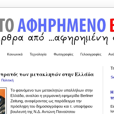
Κοινωνικά
Τεχνολογία
Φωτογραφίες
Γελοιογραφίες
Ανέ
T
στρατός των μετακλητών στην Ελλάδα
S
:
Πολιτική
Tο φαινόμενο των μετακλητών υπαλλήλων στην
Η
Ελλάδα,
αναλύει η γερμανική
εφημερίδα Berliner
τ
Zeitung,
αναφέροντας ως παράδειγμα την
πρόσληψη του δημοσιογράφου και τ. υποψήφιου
Εί
Ια
βουλευτή της Ν.Δ. Αντώνη Πανούτσου