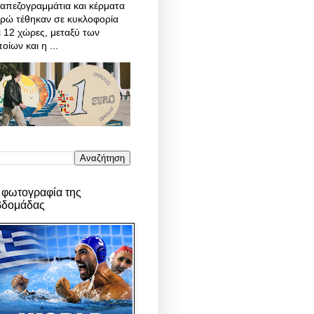
απεζογραμμάτια και κέρματα
υρώ τέθηκαν σε κυκλοφορία
 12 χώρες, μεταξύ των
οίων και η ...
 φωτογραφία της
βδομάδας