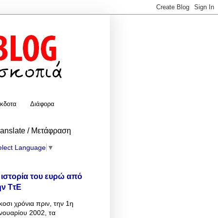
κδοτα
Διάφορα
ranslate / Μετάφραση
elect Language
▼
 ιστορία του ευρώ από
ην ΤτΕ
κοσι χρόνια πριν, την 1η
νουαρίου 2002, τα