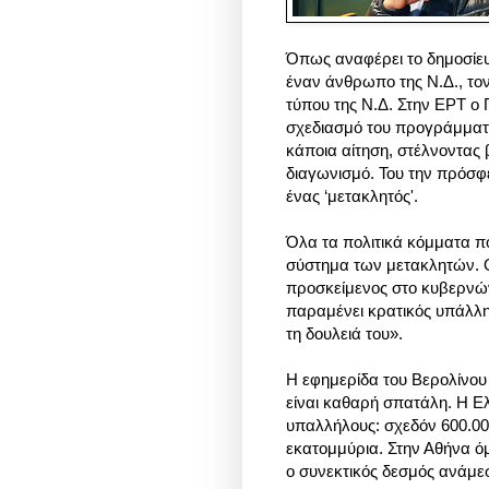
Όπως αναφέρει το δημοσίευμ
έναν άνθρωπο της Ν.Δ., τον
τύπου της Ν.Δ. Στην ΕΡΤ 
σχεδιασμό του προγράμματο
κάποια αίτηση, στέλνοντας
διαγωνισμό. Του την πρόσφε
ένας ‘μετακλητός'.
Όλα τα πολιτικά κόμματα π
σύστημα των μετακλητών. Ο
προσκείμενος στο κυβερνώ
παραμένει κρατικός υπάλληλ
τη δουλειά του».
Η εφημερίδα του Βερολίνου 
είναι καθαρή σπατάλη. Η Ε
υπαλλήλους: σχεδόν 600.00
εκατομμύρια. Στην Αθήνα όμ
ο συνεκτικός δεσμός ανάμε