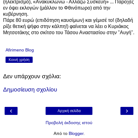
(ηλεκτρισμό), «Ανακυκλώνω - Αλλάζω Συσκευή» ... Παροχές
εν όψει εκλογών (μάλλον το Φθινόπωρο) από την
κυβέρνηση.
Πάρε 80 ευρώ (επιδότηση καυσίμων) και γέμισέ το! (δηλαδή
ρίξε θετική ψήφο στην κάλπη!) φαίνεται να λέει ο Κυριάκος
Μητσοτάκης στο σκίτσο του Τάσου Αναστασίου στην "Αυγή".
Afirimeno Blog
Κοινή χρήση
Δεν υπάρχουν σχόλια:
Δημοσίευση σχολίου
‹
›
Αρχική σελίδα
Προβολή έκδοσης ιστού
Από το
Blogger
.