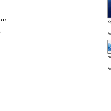
ια:
Χ
υ
Α
Νέ
Δ