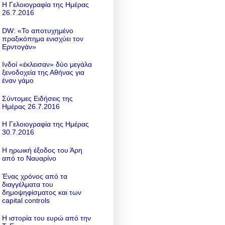
Η Γελοιογραφία της Ημέρας
26.7.2016
DW: «To αποτυχημένο
πραξικόπημα ενισχύει τον
Ερντογάν»
Ινδοί «έκλεισαν» δύο μεγάλα
ξενοδοχεία της Αθήνας για
έναν γάμο
Σύντομες Ειδήσεις της
Ημέρας 26.7.2016
Η Γελοιογραφία της Ημέρας
30.7.2016
Η ηρωική έξοδος του Άρη
από το Ναυαρίνο
Ένας χρόνος από τα
διαγγέλματα του
δημοψηφίσματος και των
capital controls
Η ιστορία του ευρώ από την