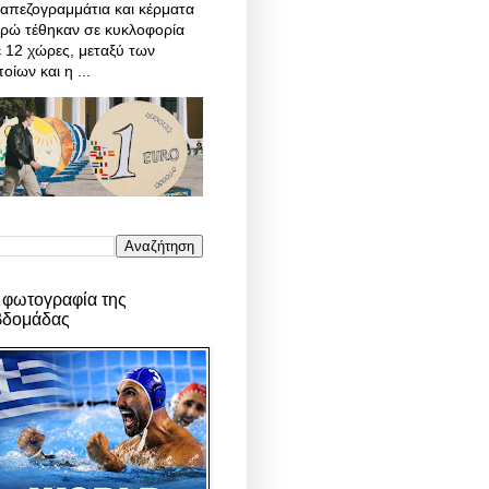
απεζογραμμάτια και κέρματα
υρώ τέθηκαν σε κυκλοφορία
 12 χώρες, μεταξύ των
οίων και η ...
 φωτογραφία της
βδομάδας