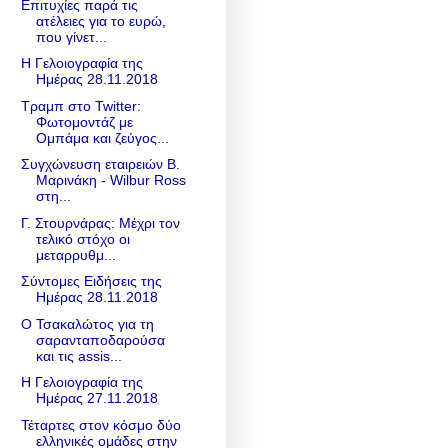
Επιτυχίες παρά τις
ατέλειες για το ευρώ,
που γίνετ...
Η Γελοιογραφία της
Ημέρας 28.11.2018
Τραμπ στο Twitter:
Φωτομοντάζ με
Ομπάμα και ζεύγος...
Συγχώνευση εταιρειών Β.
Μαρινάκη - Wilbur Ross
στη...
Γ. Στουρνάρας: Μέχρι τον
τελικό στόχο οι
μεταρρυθμ...
Σύντομες Ειδήσεις της
Ημέρας 28.11.2018
Ο Τσακαλώτος για τη
σαρανταποδαρούσα
και τις assis...
Η Γελοιογραφία της
Ημέρας 27.11.2018
Τέταρτες στον κόσμο δύο
ελληνικές ομάδες στην