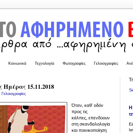
Κοινωνικά
Τεχνολογία
Φωτογραφίες
Γελοιογραφίες
Ανέ
T
 Ημέρας 15.11.2018
S
:
Γελοιογραφίες
Όταν
,
καθ' οδόν
Η
προς τις
τ
κάλπες,
επενδύουν
στη
σκανδαλολογία
Εί
Ια
και ποινικοποίηση