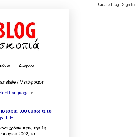
κδοτα
Διάφορα
ranslate / Μετάφραση
elect Language
▼
 ιστορία του ευρώ από
ην ΤτΕ
κοσι χρόνια πριν, την 1η
νουαρίου 2002, τα