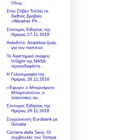
Ολυμ...
Στον Στίβεν Τσίτλεϊ το
διεθνές βραβείο
«Weather Ph...
Σύντομες Ειδήσεις της
Ημέρας 27.11.2018
Ανέκδοτο: Ασφάλεια ζωής
για τον παππού
Το διαστημικό σκάφος
InSight της NASA
προσεδαφίστη...
Η Γελοιογραφία της
Ημέρας 26.11.2018
«Έφυγε» ο Μπερνάρντο
Μπερτολούτσι, ο
τελευταίος αυ...
Σύντομες Ειδήσεις της
Ημέρας 26.11.2018
Συγχώνευση Eurobank με
Grivalia
Corriere della Sera: Οι
συμβουλές του Τσίπρα