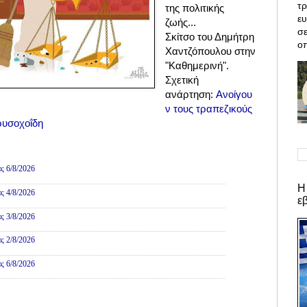
τρ
της πολιτικής
ε
ζωής...
σε
Σκίτσο του Δημήτρη
οπ
Χαντζόπουλου στην
"Καθημερινή".
Σχετική
ανάρτηση:
Ανοίγου
ν τους τραπεζικούς
ρυσοχοΐδη
ες
ς 6/8/2026
Η
ς 4/8/2026
ε
ς 3/8/2026
ς 2/8/2026
ς 6/8/2026