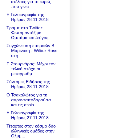
ατέλειες για το ευρώ,
που γίνετ...
Η Γελοιογραφία της
Ημέρας 28.11.2018
Τραμπ στο Twitter:
Φωτομοντάζ με
Ομπάμα και ζεύγος...
Συγχώνευση εταιρειών Β.
Μαρινάκη - Wilbur Ross
στη...
Γ. Στουρνάρας: Μέχρι τον
τελικό στόχο οι
μεταρρυθμ...
Σύντομες Ειδήσεις της
Ημέρας 28.11.2018
Ο Τσακαλώτος για τη
σαρανταποδαρούσα
και τις assis...
Η Γελοιογραφία της
Ημέρας 27.11.2018
Τέταρτες στον κόσμο δύο
ελληνικές ομάδες στην
Ολυμ...