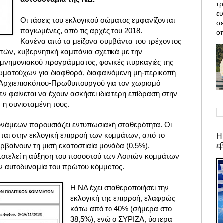
τρ
ε
Οι τάσεις του εκλογικού σώματος εμφανίζονται
σε
παγιωμένες, από τις αρχές του 2018.
οπ
Κανένα από τα μείζονα συμβάντα του τρέχοντος
ών, κυβερνητική καμπάνια σχετικά με την
μνημονιακού προγράμματος, φονικές πυρκαγιές της
ξιωματούχων για διαφθορά, διαφαινόμενη μη-περικοπή
Αρχιεπισκόπου-Πρωθυπουργού για τον χωρισμό
εν φαίνεται να έχουν ασκήσει ιδιαίτερη επίδραση στην
ν η συνισταμένη τους.
δυνάμεων παρουσιάζει εντυπωσιακή σταθερότητα.
Οι
αι στην εκλογική επιρροή των κομμάτων, από το
Η
ε
ερβαίνουν τη μισή εκατοστιαία μονάδα (0,5%).
ποτελεί η αύξηση του ποσοστού των Λοιπών κομμάτων
ην αυτοδυναμία του πρώτου κόμματος.
Η ΝΔ έχει σταθεροποιήσει την
εκλογική της επιρροή, ελαφρώς
κάτω από το 40% (σήμερα στο
38,5%), ενώ ο ΣΥΡΙΖΑ, ύστερα