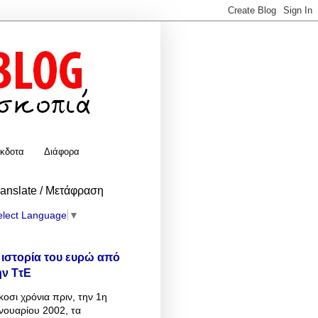
κδοτα
Διάφορα
ranslate / Μετάφραση
elect Language
▼
 ιστορία του ευρώ από
ην ΤτΕ
κοσι χρόνια πριν, την 1η
νουαρίου 2002, τα