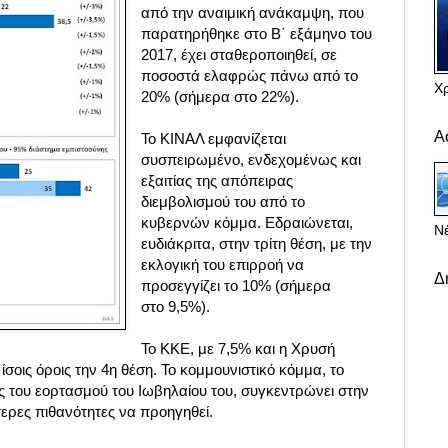
από την αναιμική ανάκαμψη, που
παρατηρήθηκε στο Β΄ εξάμηνο του
2017, έχει σταθεροποιηθεί, σε
ποσοστά ελαφρώς πάνω από το
Χ
20% (σήμερα στο 22%).
Α
Το ΚΙΝΑΛ εμφανίζεται
συσπειρωμένο, ενδεχομένως και
εξαιτίας της απόπειρας
διεμβολισμού του από το
κυβερνών κόμμα. Εδραιώνεται,
Νέ
ευδιάκριτα, στην τρίτη θέση, με την
εκλογική του επιρροή να
Δ
προσεγγίζει το 10% (
σήμερα
στο
9,5%).
Το ΚΚΕ, με 7,5% και η Χρυσή
 ίσοις όροις την 4η θέση. Το κομμουνιστικό κόμμα, το
ύς του εορτασμού του Ιωβηλαίου του, συγκεντρώνει στην
ερες πιθανότητες να προηγηθεί.