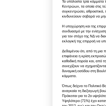
Τα υπόλοιπα τρία κόμματα 
Κεντρώων, τα οποία στις τε
συγκεντρώσει, αθροιστικά, π
κινδυνεύουν σοβαρά να μη
Η υποχώρηση και της επιρ
συνδυασμό με την ενίσχυση
για τον στόχο της ΝΔ να δια
εκλογική της επιρροή να υπ
Δεδομένου ότι, από τη μια 
επιφάνεια η κρίση εκπροσώ
καθοδική πορεία και, από τ
συνεχίζουν να σχηματίζοντα
δυναμική εισόδου στη Βουλή
κόμματα.
Όπως δείχνει το Πολιτικό Β
αναγκαία τη διεξαγωγή βου
Πρόκειται για το 2ο υψηλότε
Υψηλότερο (71%) έχει κατα
του 2012, ενώ και τον Οκτ