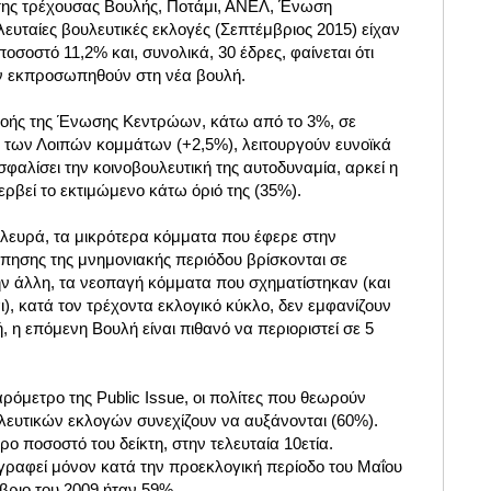
της τρέχουσας Βουλής, Ποτάμι, ΑΝΕΛ, Ένωση
λευταίες βουλευτικές εκλογές (Σεπτέμβριος 2015) είχαν
οσοστό 11,2% και, συνολικά, 30 έδρες, φαίνεται ότι
ν εκπροσωπηθούν στη νέα βουλή.
ροής της Ένωσης Κεντρώων, κάτω από το 3%, σε
 των Λοιπών κομμάτων (+2,5%), λειτουργούν ευνοϊκά
σφαλίσει την κοινοβουλευτική της αυτοδυναμία, αρκεί η
ερβεί το εκτιμώμενο κάτω όριό της (35%).
πλευρά, τα μικρότερα κόμματα που έφερε στην
πησης της μνημονιακής περιόδου βρίσκονται σε
ην άλλη, τα νεοπαγή κόμματα που σχηματίστηκαν (και
ι), κατά τον τρέχοντα εκλογικό κύκλο, δεν εμφανίζουν
, η επόμενη Βουλή είναι πιθανό να περιοριστεί σε 5
αρόμετρο της Public Issue, οι πολίτες που θεωρούν
λευτικών εκλογών συνεχίζουν να αυξάνονται (60%).
ρο ποσοστό του δείκτη, στην τελευταία 10ετία.
γραφεί μόνον κατά την προεκλογική περίοδο του Μαΐου
ώβριο του 2009 ήταν 59%.