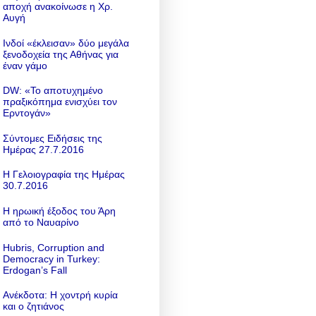
αποχή ανακοίνωσε η Χρ.
Αυγή
Ινδοί «έκλεισαν» δύο μεγάλα
ξενοδοχεία της Αθήνας για
έναν γάμο
DW: «To αποτυχημένο
πραξικόπημα ενισχύει τον
Ερντογάν»
Σύντομες Ειδήσεις της
Ημέρας 27.7.2016
Η Γελοιογραφία της Ημέρας
30.7.2016
Η ηρωική έξοδος του Άρη
από το Ναυαρίνο
Hubris, Corruption and
Democracy in Turkey:
Erdogan’s Fall
Ανέκδοτα: Η χοντρή κυρία
και ο ζητιάνος