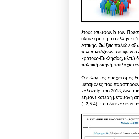
έτους (συμφωνία των Πρεσπ
ολοκλήρωση του ελληνικού 
Αττικής, διώξεις παλιών α
των συντάξεων, συμφωνία 
κράτους-Εκκλησίας, κλπ.) δ
πολιτική σκηνή, τουλάχιστο
Ο εκλογικός συσχετισμός 
μεταβολές που παρατηρούντ
καλοκαίρι του 2018, δεν υπ
Σημαντικότερη μεταβολή α
(+2,5%), που διευκολύνει τ