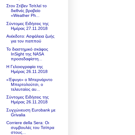
Στον Στίβεν Τσίτλεϊ το
διεθνές βραβείο
«Weather Ph...
Σύντομες Ειδήσεις της
Ημέρας 27.11.2018
Ανέκδοτο: Ασφάλεια ζωής
για τον παππού
Το διαστημικό σκάφος
InSight της NASA
προσεδαφίστη...
Η Γελοιογραφία της
Ημέρας 26.11.2018
«Έφυγε» ο Μπερνάρντο
Μπερτολούτσι, ο
τελευταίος αυ...
Σύντομες Ειδήσεις της
Ημέρας 26.11.2018
Συγχώνευση Eurobank με
Grivalia
Corriere della Sera: Οι
συμβουλές του Τσίπρα
στους...