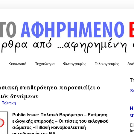
Κοινωνικά
Τεχνολογία
Φωτογραφίες
Γελοιογραφίες
Ανέ
T
πωσιακή σταθερότητα παρουσιάζει ο
S
σμός δυνάμεων
:
Πολιτική
Η
τ
Public Issue: Πολιτικό Βαρόμετρο – Εκτίμηση
εκλογικής επιρροής – Οι τάσεις του εκλογικού
Εί
σώματος –Πιθανή κοινοβουλευτική
Ια
αυτοδυναμία της ΝΔ.