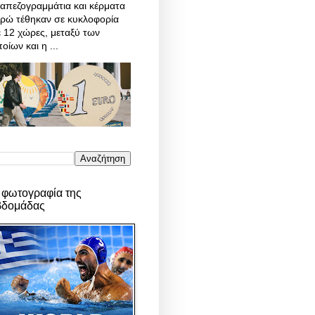
απεζογραμμάτια και κέρματα
υρώ τέθηκαν σε κυκλοφορία
 12 χώρες, μεταξύ των
οίων και η ...
 φωτογραφία της
βδομάδας