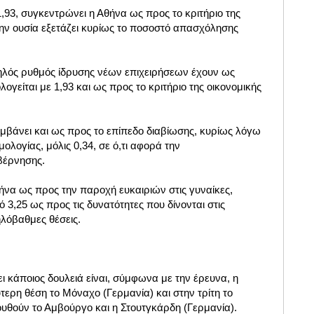
93, συγκεντρώνει η Αθήνα ως προς το κριτήριο της
την ουσία εξετάζει κυρίως το ποσοστό απασχόλησης
ηλός ρυθμός ίδρυσης νέων επιχειρήσεων έχουν ως
ογείται με 1,93 και ως προς το κριτήριο της οικονομικής
μβάνει και ως προς το επίπεδο διαβίωσης, κυρίως λόγω
ολογίας, μόλις 0,34, σε ό,τι αφορά την
υβέρνησης.
ήνα ως προς την παροχή ευκαιριών στις γυναίκες,
,25 ως προς τις δυνατότητες που δίνονται στις
ηλόβαθμες θέσεις.
ι κάποιος δουλειά είναι, σύμφωνα με την έρευνα, η
τερη θέση το Μόναχο (Γερμανία) και στην τρίτη το
ουθούν
το Αμβούργο και η Στουτγκάρδη
(Γερμανία).