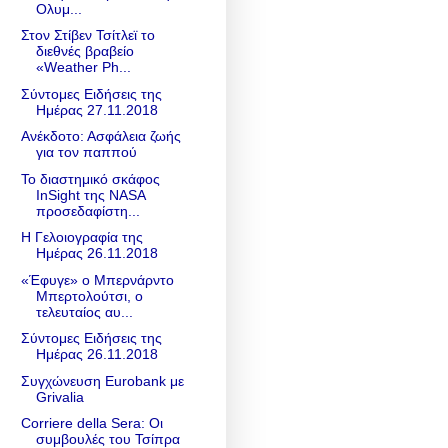
Ολυμ...
Στον Στίβεν Τσίτλεϊ το
διεθνές βραβείο
«Weather Ph...
Σύντομες Ειδήσεις της
Ημέρας 27.11.2018
Ανέκδοτο: Ασφάλεια ζωής
για τον παππού
Το διαστημικό σκάφος
InSight της NASA
προσεδαφίστη...
Η Γελοιογραφία της
Ημέρας 26.11.2018
«Έφυγε» ο Μπερνάρντο
Μπερτολούτσι, ο
τελευταίος αυ...
Σύντομες Ειδήσεις της
Ημέρας 26.11.2018
Συγχώνευση Eurobank με
Grivalia
Corriere della Sera: Οι
συμβουλές του Τσίπρα