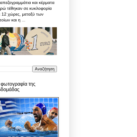
απεζογραμμάτια και κέρματα
υρώ τέθηκαν σε κυκλοφορία
 12 χώρες, μεταξύ των
οίων και η ...
 φωτογραφία της
βδομάδας