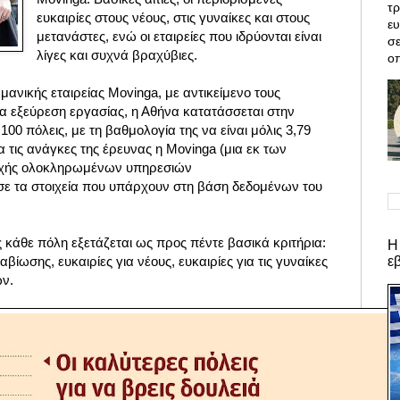
τρ
ευκαιρίες στους νέους, στις γυναίκες και στους
ε
μετανάστες, ενώ οι εταιρείες που ιδρύονται είναι
σε
λίγες και συχνά βραχύβιες.
οπ
ανικής εταιρείας Movinga, με αντικείμενο τους
α εξεύρεση εργασίας, η Αθήνα κατατάσσεται στην
00 πόλεις, με τη βαθμολογία της να είναι μόλις 3,79
α τις ανάγκες της έρευνας η Movinga (
μια εκ των
οχής ολοκληρωμένων υπηρεσιών
σε τα στοιχεία που υπάρχουν στη βάση δεδομένων του
ς κάθε πόλη εξετάζεται ως προς πέντε βασικά κριτήρια:
Η
ε
αβίωσης, ευκαιρίες για νέους, ευκαιρίες για τις γυναίκες
ών
.