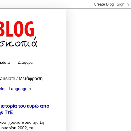
κδοτα
Διάφορα
ranslate / Μετάφραση
elect Language
▼
 ιστορία του ευρώ από
ην ΤτΕ
κοσι χρόνια πριν, την 1η
νουαρίου 2002, τα