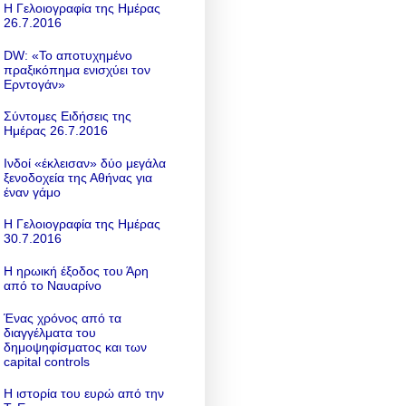
Η Γελοιογραφία της Ημέρας
26.7.2016
DW: «To αποτυχημένο
πραξικόπημα ενισχύει τον
Ερντογάν»
Σύντομες Ειδήσεις της
Ημέρας 26.7.2016
Ινδοί «έκλεισαν» δύο μεγάλα
ξενοδοχεία της Αθήνας για
έναν γάμο
Η Γελοιογραφία της Ημέρας
30.7.2016
Η ηρωική έξοδος του Άρη
από το Ναυαρίνο
Ένας χρόνος από τα
διαγγέλματα του
δημοψηφίσματος και των
capital controls
Η ιστορία του ευρώ από την