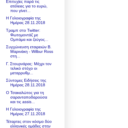
Επιτυχίες παρά τις
ατέλειες για το ευρώ,
που γίνετ...
Η Γελοιογραφία της
Ημέρας 28.11.2018
Τραμπ στο Twitter:
Φωτομοντάζ με
Ομπάμα και ζεύγος...
Συγχώνευση εταιρειών Β.
Μαρινάκη - Wilbur Ross
στη...
Γ. Στουρνάρας: Μέχρι τον
τελικό στόχο οι
μεταρρυθμ...
Σύντομες Ειδήσεις της
Ημέρας 28.11.2018
Ο Τσακαλώτος για τη
σαρανταποδαρούσα
και τις assis...
Η Γελοιογραφία της
Ημέρας 27.11.2018
Τέταρτες στον κόσμο δύο
ελληνικές ομάδες στην