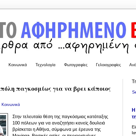
Κοινωνικά
Τεχνολογία
Φωτογραφίες
Γελοιογραφίες
Ανέ
T
 πόλη παγκοσμίως για να βρει κάποιος
S
:
Κοινωνικά
Η
τ
Στην τελευταία θέση της παγκόσμιας κατάταξης
100 πόλεων για να αναζητήσει κανείς δουλειά
Εί
βρίσκεται η Αθήνα, σύμφωνα με έρευνα της
Ια
Movinga.
Βασικές αιτίες, οι περιορισμένες