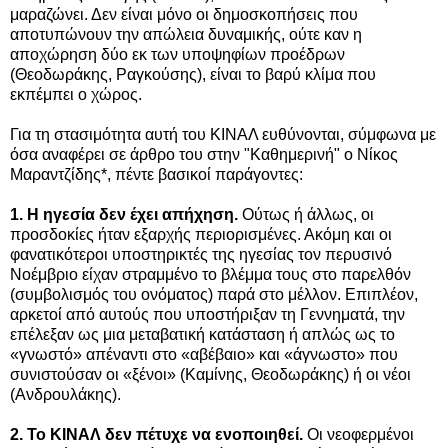
μαραζώνει. Δεν είναι μόνο οι δημοσκοπήσεις που
αποτυπώνουν την απώλεια δυναμικής, ούτε καν η
αποχώρηση δύο εκ των υποψηφίων προέδρων
(Θεοδωράκης, Ραγκούσης), είναι το βαρύ κλίμα που
εκπέμπει ο χώρος.
Για τη στασιμότητα αυτή του ΚΙΝΑΛ ευθύνονται, σύμφωνα με
όσα αναφέρει σε άρθρο του στην "Καθημερινή" ο Νίκος
Μαραντζίδης*, πέντε βασικοί παράγοντες:
1. Η ηγεσία δεν έχει απήχηση.
Ούτως ή άλλως, οι
προσδοκίες ήταν εξαρχής περιορισμένες. Ακόμη και οι
φανατικότεροι υποστηρικτές της ηγεσίας τον περυσινό
Νοέμβριο είχαν στραμμένο το βλέμμα τους στο παρελθόν
(συμβολισμός του ονόματος) παρά στο μέλλον. Επιπλέον,
αρκετοί από αυτούς που υποστήριξαν τη Γεννηματά, την
επέλεξαν ως μια μεταβατική κατάσταση ή απλώς ως το
«γνωστό» απέναντι στο «αβέβαιο» και «άγνωστο» που
συνιστούσαν οι «ξένοι» (Καμίνης, Θεοδωράκης) ή οι νέοι
(Ανδρουλάκης).
2. Το ΚΙΝΑΛ δεν πέτυχε να ενοποιηθεί.
Οι νεοφερμένοι