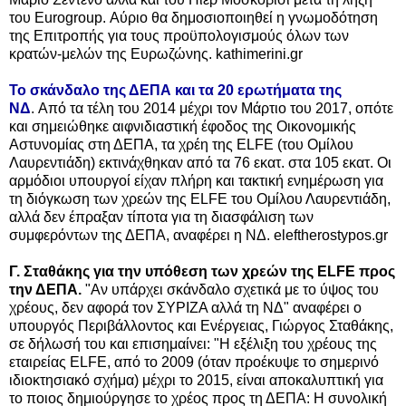
του Eurogroup. Αύριο θα δημοσιοποιηθεί η γνωμοδότηση
της Επιτροπής για τους προϋπολογισμούς όλων των
κρατών-μελών της Eυρωζώνης. kathimerini.gr
Το σκάνδαλο της ΔΕΠΑ και τα 20 ερωτήματα της
ΝΔ
. Από τα τέλη του 2014 μέχρι τον Μάρτιο του 2017, οπότε
και σημειώθηκε αιφνιδιαστική έφοδος της Οικονομικής
Αστυνομίας στη ΔΕΠΑ, τα χρέη της ELFE (του Ομίλου
Λαυρεντιάδη) εκτινάχθηκαν από τα 76 εκατ. στα 105 εκατ. Οι
αρμόδιοι υπουργοί είχαν πλήρη και τακτική ενημέρωση για
τη διόγκωση των χρεών της ELFE του Ομίλου Λαυρεντιάδη,
αλλά δεν έπραξαν τίποτα για τη διασφάλιση των
συμφερόντων της ΔΕΠΑ, αναφέρει η ΝΔ.
eleftherostypos.gr
Γ. Σταθάκης για την υπόθεση των χρεών της ELFE προς
την ΔΕΠΑ.
"Αν υπάρχει σκάνδαλο σχετικά με το ύψος του
χρέους, δεν αφορά τον ΣΥΡΙΖΑ αλλά τη ΝΔ" αναφέρει ο
υπουργός Περιβάλλοντος και Ενέργειας, Γιώργος Σταθάκης,
σε δήλωσή του και επισημαίνει: "Η εξέλιξη του χρέους της
εταιρείας ELFE, από το 2009 (όταν προέκυψε το σημερινό
ιδιοκτησιακό σχήμα) μέχρι το 2015, είναι αποκαλυπτική για
το ποιος δημιούργησε το χρέος προς τη ΔΕΠΑ: Η συνολική