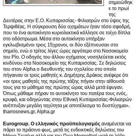
σημειώθηκ
ε το πρωί
της
Δευτέρας στην Ε.Ο. Κυπαρισσίας- Φιλιατρών στο ύψος της
Τερψιθέας. Η σύγκρουση δύο οχημάτων ήταν τόσο σφοδρή,
που το ένα αυτοκίνητο κυριολεκτικά κόλλησε σε τοίχο δίπλα
στο οδόστρωμα. Μέσα στο αυτοκίνητο υπήρξαν
εγκλωβισμένοι τρεις 15χρονοι, οι δύο εξέπνευσαν στο
σημείο, ενώ ο τρίτος λίγες ώρες αργότερο στο Νοσοκομείο
του Ρίο.
O οδηγός του άλλου οχήματος νοσηλεύεται εκτός
κινδύνου στο Νοσοκομείο της Κυπαρισσίας. Σε δηλώσεις
του στον Alpha ο διευθυντής του σχολείου στο οποίο
πήγαιναν οι τρεις μαθητές κ. Δημήτρης Δράκος ανέφερε ότι
«oι τρεις μαθητές της πρώτης τάξης πήγαν στην αίθουσά
τους για το μάθημα της πρώτης ώρας αλλά μετά έφυγαν.
Όπως μάθαμε πήραν το αυτοκίνητο του πατέρα τους ενός,
κρυφά, και οδηγώντας στην Εθνική Κυπαρισσίας-Φιλιατρών
ανέπτυξαν μεγάλη ταχύτητα με αποτέλεσμα το δυστύχημα».
tharrosnews.gr, Alpha.gr
Eurogroup. Ο ελληνικός προϋπολογισμός
αναμένεται να
πάρει το πράσινο φως, μετά τις ενδεικτικές δηλώσεις του
Μάριο Σεντένο αλλά και του Πιερ Μοσκοβισί μετά τη λήξη