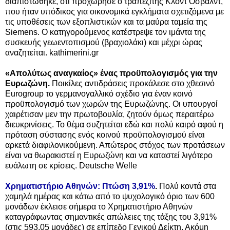
διαπιστώθηκε, ότι προχώρησε ο τραπεζίτης Κλοντ Όσβαλντ,
που ήταν υπόδικος για οικονομικά εγκλήματα σχετιζόμενα με
τις υποθέσεις των εξοπλιστικών και τα μαύρα ταμεία της
Siemens. Ο κατηγορούμενος κατέστρεψε τον ιμάντα της
συσκευής γεωεντοπισμού (βραχιολάκι) και μέχρι ώρας
αναζητείται. kathimerini.gr
«Απολύτως αναγκαίος» ένας προϋπολογισμός για την
Ευρωζώνη.
Ποικίλες αντιδράσεις προκάλεσε στο χθεσινό
Eurogroup το γερμανογαλλικό σχέδιο για έναν κοινό
προϋπολογισμό των χωρών της Ευρωζώνης. Οι υπουργοί
χαιρέτισαν μεν την πρωτοβουλία, ζητούν όμως περαιτέρω
διευκρινίσεις. Το θέμα συζητείται εδώ και πολύ καιρό αφού η
πρόταση σύστασης ενός κοινού προϋπολογισμού είναι
αρκετά διαφιλονικούμενη. Απώτερος στόχος των προτάσεων
είναι να θωρακιστεί η Ευρωζώνη και να καταστεί λιγότερο
ευάλωτη σε κρίσεις. Deutsche Welle
Χρηματιστήριο Αθηνών: Πτώση 3,91%
.
Πολύ κοντά στα
χαμηλά ημέρας και κάτω από το ψυχολογικό όριο των 600
μονάδων έκλεισε σήμερα το Χρηματιστήριο Αθηνών
καταγράφωντας σημαντικές απώλειες της τάξης του 3,91%
(στις 593,05 μονάδες) σε επίπεδο Γενικού Δείκτη. Ακόμη