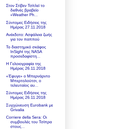
Στον Στίβεν Τσίτλεϊ το
διεθνές βραβείο
«Weather Ph...
Σύντομες Ειδήσεις της
Ημέρας 27.11.2018
Ανέκδοτο: Ασφάλεια ζωής
για τον παππού
Το διαστημικό σκάφος
InSight της NASA
προσεδαφίστη...
Η Γελοιογραφία της
Ημέρας 26.11.2018
«Έφυγε» ο Μπερνάρντο
Μπερτολούτσι, ο
τελευταίος αυ...
Σύντομες Ειδήσεις της
Ημέρας 26.11.2018
Συγχώνευση Eurobank με
Grivalia
Corriere della Sera: Οι
συμβουλές του Τσίπρα
στους...