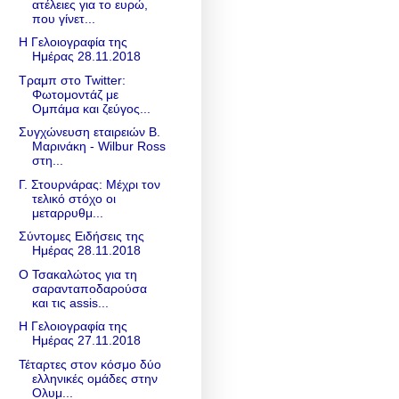
ατέλειες για το ευρώ,
που γίνετ...
Η Γελοιογραφία της
Ημέρας 28.11.2018
Τραμπ στο Twitter:
Φωτομοντάζ με
Ομπάμα και ζεύγος...
Συγχώνευση εταιρειών Β.
Μαρινάκη - Wilbur Ross
στη...
Γ. Στουρνάρας: Μέχρι τον
τελικό στόχο οι
μεταρρυθμ...
Σύντομες Ειδήσεις της
Ημέρας 28.11.2018
Ο Τσακαλώτος για τη
σαρανταποδαρούσα
και τις assis...
Η Γελοιογραφία της
Ημέρας 27.11.2018
Τέταρτες στον κόσμο δύο
ελληνικές ομάδες στην
Ολυμ...