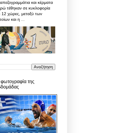
απεζογραμμάτια και κέρματα
υρώ τέθηκαν σε κυκλοφορία
 12 χώρες, μεταξύ των
οίων και η ...
 φωτογραφία της
βδομάδας