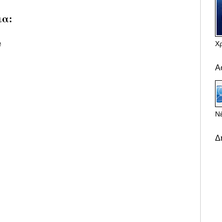
ια:
υ
Χ
Α
Νέ
Δ