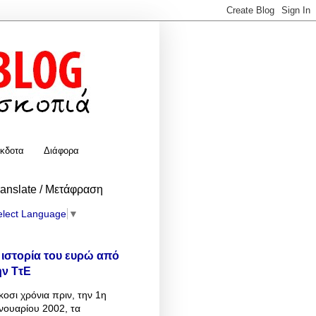
κδοτα
Διάφορα
ranslate / Μετάφραση
elect Language
▼
 ιστορία του ευρώ από
ην ΤτΕ
κοσι χρόνια πριν, την 1η
νουαρίου 2002, τα