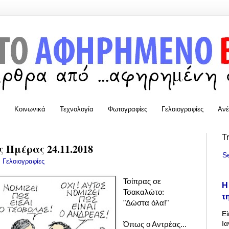
Κοινωνικά
Τεχνολογία
Φωτογραφίες
Γελοιογραφίες
Ανέ
T
 Ημέρας 24.11.2018
S
:
Γελοιογραφίες
Τσίπρας σε
Η
Τσακαλώτο:
τ
"Δώστα όλα!"
Εί
Ια
Όπως ο Αντρέας...