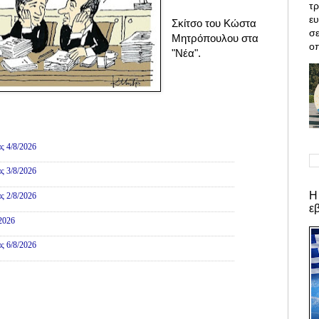
τρ
ε
Σκίτσο του Κώστα
σε
Μητρόπουλου στα
οπ
"Νέα".
ες
ς 4/8/2026
ς 3/8/2026
Η
ς 2/8/2026
ε
/2026
ς 6/8/2026