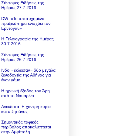
Σύντομες Ειδήσεις της
Ημέρας 27.7.2016
DW: «To αποτυχημένο
πραξικόπημα ενισχύει τον
Ερντογάν»
Η Γελοιογραφία της Ημέρας
30.7.2016
Σύντομες Ειδήσεις της
Ημέρας 26.7.2016
Ινδοί «έκλεισαν» δύο μεγάλα
ξενοδοχεία της Αθήνας για
έναν γάμο
Η ηρωική έξοδος του Άρη
από το Ναυαρίνο
Ανέκδοτα: Η χοντρή κυρία
και ο ζητιάνος
Σημαντικός ταφικός
περίβολος αποκαλύπτεται
στην Αμφίπολη