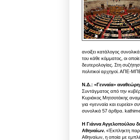
ανοίξει κατάλογος συνολικ
του κάθε κόμματος, οι οποί
δευτερολογίας. Στη συζήτησ
πολιτικοί αρχηγοί. ΑΠΕ-ΜΠ
Ν.Δ.: «Γενναία» αναθεώρ
Συντάγματος από την κυβέρν
Κυριάκος Μητσοτάκης αναμέ
για «γενναία και ευρεία» 
συνολικά 57 άρθρα. kathimer
Η Γιάννα Αγγελοπούλου δι
Αθηναίων.
«Έκπληκτη παρακ
Αθηναίων, η οποία με εμπλέκ