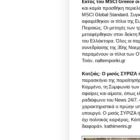
Εκτός του MSCI Greece οι
και καμία προσθήκη περιελ
MSCI Global Standard. Συγ
αφαιρέθηκαν οι τίτλοι της 
Πειραιώς. Οι μετοχές των τ
μεταφέρθηκαν στον δείκτη 
του Ελλάκτορα. Όλες οι παρ
συνεδρίασης της 30ης Νοεμ
παραμένουν οι τίτλοι των Ο
Τιτάν. naftemporiki.gr
Κοτζιάς: Ο μισός ΣΥΡΙΖΑ 
παρασκήνιο της παραίτησής
Καμμένο, τη Συμφωνία των Π
σφαίρες και αίματα, όπως ε
ραδιόφωνο του News 24/7.
χαρακτηριστικά ο πρώην υπ
υπουργό. Ο μισός ΣΥΡΙΖΑ ήτ
όχι πολιτικός καριέρας. Κά
διαφορά». kathimerini.gr