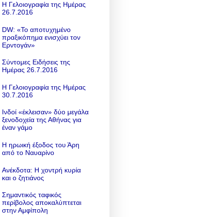
Η Γελοιογραφία της Ημέρας
26.7.2016
DW: «To αποτυχημένο
πραξικόπημα ενισχύει τον
Ερντογάν»
Σύντομες Ειδήσεις της
Ημέρας 26.7.2016
Η Γελοιογραφία της Ημέρας
30.7.2016
Ινδοί «έκλεισαν» δύο μεγάλα
ξενοδοχεία της Αθήνας για
έναν γάμο
Η ηρωική έξοδος του Άρη
από το Ναυαρίνο
Ανέκδοτα: Η χοντρή κυρία
και ο ζητιάνος
Σημαντικός ταφικός
περίβολος αποκαλύπτεται
στην Αμφίπολη