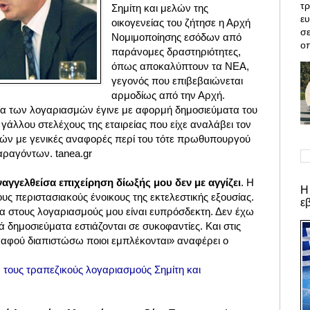
τρ
Σημίτη και μελών της
ε
οικογενείας του ζήτησε η Αρχή
σε
Νομιμοποίησης εσόδων από
οπ
παράνομες δραστηριότητες,
όπως αποκαλύπτουν τα ΝΕΑ,
γεγονός που επιβεβαιώνεται
αρμοδίως από την Αρχή.
μα των λογαριασμών έγινε με αφορμή δημοσιεύματα του
γάλλου στελέχους της εταιρείας που είχε αναλάβει τον
ών με γενικές αναφορές περί του τότε πρωθυπουργού
αραγόντων. tanea.gr
γγελθείσα επιχείρηση δίωξής μου δεν με αγγίζει
. Η
Η
ους περιστασιακούς ένοικους της εκτελεστικής εξουσίας.
ε
να στους λογαριασμούς μου είναι ευπρόσδεκτη. Δεν έχω
ά δημοσιεύματα εστιάζονται σε συκοφαντίες. Και στις
αφού διαπιστώσω ποιοι εμπλέκονται» αναφέρει ο
 τους τραπεζικούς λογαριασμούς Σημίτη και