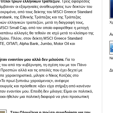
 τίτλοι τριών ελληνικών τραπεζών.
Τρεις αφαιρέσεις
άμβαναν οι εξαμηνιαίες αναθεωρήσεις των δεικτών του
κεκριμένα, από τους δείκτης του MSCI Greece Standard
Eurobank, της Εθνικής Τράπεζας και της Τράπεζας
Χ
ριών ελληνικών τραπεζών, μετά τη διαγραφή τους,
MSCI Small Cap, από τον οποίο αφαιρέθηκε η μετοχή
απάνω αλλαγές θα τεθούν σε ισχύ μετά το κλείσιμο της
Α
βρίου. Πλέον, στον δείκτη MSCI Greece Standard
ΤΕ, ΟΠΑΠ, Alpha Bank, Jumbo, Motor Oil και
Νέ
ήταν εναντίον μου αλλά δεν μιλούσα.
Για το
 του από την κυβέρνηση, τη σχέση του με τον Πάνο
ρεσπών αλλά και τις απειλές που έχει δεχτεί με
Δ
ίπε χαρακτηριστικά, μίλησε ο Νίκος Κοτζιάς στο
 «Το πρωί ξυπνάω χαρούμενος», ανέφερε
ουργός και πρόσθεσε «Δεν είχα στήριξη από κανέναν
αν εναντίον μου. Επειδή δεν μίλαγα; Είμαι ον πολιτικό,
ποιοι ήθελαν μια πολιτική διαφορά να γίνει προσωπική
Στην Ολομέλεια η πρώτη συνεδρίαση για την