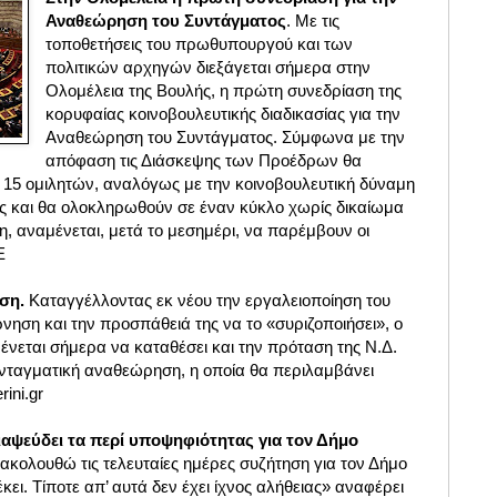
Αναθεώρηση του Συντάγματος
. Με τις
τοποθετήσεις του πρωθυπουργού και των
πολιτικών αρχηγών διεξάγεται σήμερα στην
Ολομέλεια της Βουλής, η πρώτη συνεδρίαση της
κορυφαίας κοινοβουλευτικής διαδικασίας για την
Αναθεώρηση του Συντάγματος. Σύμφωνα με την
απόφαση τις Διάσκεψης των Προέδρων θα
ά 15 ομιλητών, αναλόγως με την κοινοβουλευτική δύναμη
ες και θα ολοκληρωθούν σε έναν κύκλο χωρίς δικαίωμα
η, αναμένεται, μετά το μεσημέρι, να παρέμβουν οι
Ε
ηση.
Καταγγέλλοντας εκ νέου την εργαλειοποίηση του
ηση και την προσπάθειά της να το «συριζοποιήσει», ο
νεται σήμερα να καταθέσει και την πρόταση της Ν.Δ.
συνταγματική αναθεώρηση, η οποία θα περιλαμβάνει
ini.gr
αψεύδει τα περί υποψηφιότητας για τον Δήμο
ολουθώ τις τελευταίες ημέρες συζήτηση για τον Δήμο
ει. Τίποτε απ’ αυτά δεν έχει ίχνος αλήθειας» αναφέρει