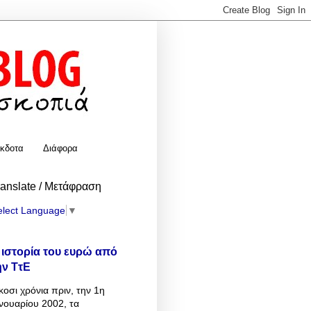
κδοτα
Διάφορα
ranslate / Μετάφραση
elect Language
▼
 ιστορία του ευρώ από
ην ΤτΕ
κοσι χρόνια πριν, την 1η
νουαρίου 2002, τα