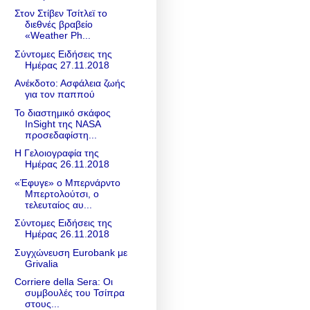
Στον Στίβεν Τσίτλεϊ το
διεθνές βραβείο
«Weather Ph...
Σύντομες Ειδήσεις της
Ημέρας 27.11.2018
Ανέκδοτο: Ασφάλεια ζωής
για τον παππού
Το διαστημικό σκάφος
InSight της NASA
προσεδαφίστη...
Η Γελοιογραφία της
Ημέρας 26.11.2018
«Έφυγε» ο Μπερνάρντο
Μπερτολούτσι, ο
τελευταίος αυ...
Σύντομες Ειδήσεις της
Ημέρας 26.11.2018
Συγχώνευση Eurobank με
Grivalia
Corriere della Sera: Οι
συμβουλές του Τσίπρα
στους...