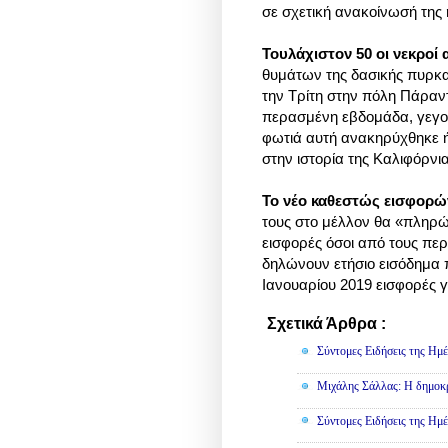
σε σχετική ανακοίνωσή της 
Τουλάχιστον 50 οι νεκροί
θυμάτων της δασικής πυρκ
την Τρίτη στην πόλη Πάραν
περασμένη εβδομάδα, γεγον
φωτιά αυτή ανακηρύχθηκε ή
στην ιστορία της Καλιφόρν
Το νέο καθεστώς εισφορών
τους στο μέλλον θα «πληρ
εισφορές όσοι από τους πε
δηλώνουν ετήσιο εισόδημα 
Ιανουαρίου 2019 εισφορές γ
Σχετικά Άρθρα :
Πολιτική
Σύντομες Ειδήσεις της Ημέ
Μιχάλης Σάλλας: Η δημοκρα
Σύντομες Ειδήσεις της Ημέ