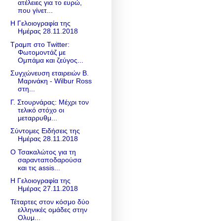
ατέλειες για το ευρώ,
που γίνετ...
Η Γελοιογραφία της
Ημέρας 28.11.2018
Τραμπ στο Twitter:
Φωτομοντάζ με
Ομπάμα και ζεύγος...
Συγχώνευση εταιρειών Β.
Μαρινάκη - Wilbur Ross
στη...
Γ. Στουρνάρας: Μέχρι τον
τελικό στόχο οι
μεταρρυθμ...
Σύντομες Ειδήσεις της
Ημέρας 28.11.2018
Ο Τσακαλώτος για τη
σαρανταποδαρούσα
και τις assis...
Η Γελοιογραφία της
Ημέρας 27.11.2018
Τέταρτες στον κόσμο δύο
ελληνικές ομάδες στην
Ολυμ...