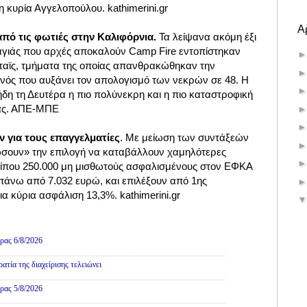
η κυρία Αγγελοπούλου. kathimerini.gr
Α
 από τις φωτιές στην Καλιφόρνια.
Τα λείψανα ακόμη έξι
αγιάς που αρχές αποκαλούν Camp Fire εντοπίστηκαν
ταϊς, τμήματα της οποίας απανθρακώθηκαν την
ός που αυξάνει τον απολογισμό των νεκρών σε 48. Η
δη τη Δευτέρα η πιο πολύνεκρη και η πιο καταστροφική
ιας. ΑΠΕ-ΜΠΕ
 για τους επαγγελματίες
. Με μείωση των συντάξεών
ώσουν» την επιλογή να καταβάλλουν χαμηλότερες
ρίπου 250.000 μη μισθωτούς ασφαλισμένους στον ΕΦΚΑ
πάνω από 7.032 ευρώ, και επιλέξουν από 1ης
ια κύρια ασφάλιση 13,3%. kathimerini.gr
ρας 6/8/2026
τία της διαχείρισης τελειώνει
ρας 5/8/2026