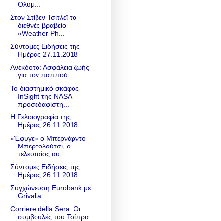
Ολυμ...
Στον Στίβεν Τσίτλεϊ το
διεθνές βραβείο
«Weather Ph...
Σύντομες Ειδήσεις της
Ημέρας 27.11.2018
Ανέκδοτο: Ασφάλεια ζωής
για τον παππού
Το διαστημικό σκάφος
InSight της NASA
προσεδαφίστη...
Η Γελοιογραφία της
Ημέρας 26.11.2018
«Έφυγε» ο Μπερνάρντο
Μπερτολούτσι, ο
τελευταίος αυ...
Σύντομες Ειδήσεις της
Ημέρας 26.11.2018
Συγχώνευση Eurobank με
Grivalia
Corriere della Sera: Οι
συμβουλές του Τσίπρα