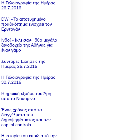
Η Γελοιογραφία της Ημέρας
26.7.2016
DW: «To αποτυχημένο
πραξικόπημα ενισχύει τον
Ερντογάν»
Ινδοί «έκλεισαν» δύο μεγάλα
ξενοδοχεία της Αθήνας για
έναν γάμο
Σύντομες Ειδήσεις της
Ημέρας 26.7.2016
Η Γελοιογραφία της Ημέρας
30.7.2016
Η ηρωική έξοδος του Άρη
από το Ναυαρίνο
Ένας χρόνος από τα
διαγγέλματα του
δημοψηφίσματος και των
capital controls
Η ιστορία του ευρώ από την