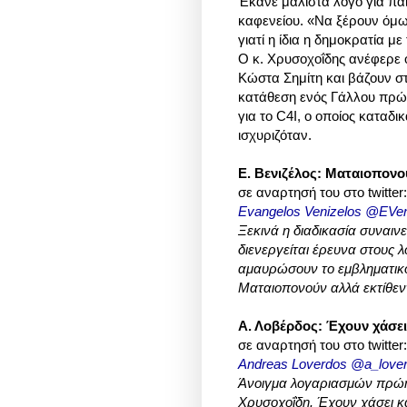
Έκανε μάλιστα λόγο για παι
καφενείου. «Να ξέρουν όμω
γιατί η ίδια η δημοκρατία μ
Ο κ. Χρυσοχοΐδης ανέφερε 
Κώστα Σημίτη και βάζουν στ
κατάθεση ενός Γάλλου πρώη
για το C4I, ο οποίος καταδι
ισχυριζόταν.
Ε. Βενιζέλος: Ματαιοπονο
σε αναρτησή του στο twitter:
Evangelos Venizel
Ξεκινά η διαδικασία συναιν
διενεργείται έρευνα στους λ
αμαυρώσουν το εμβληματικ
Ματαιοπονούν αλλά εκτίθεντ
Α. Λοβέρδος: Έχουν χάσει
σε αναρτησή του στο twitter:
Andreas Loverdos‏ @a_
Άνοιγμα λογαριασμών πρώη
Χρυσοχοΐδη. Έχουν χάσει κάθ