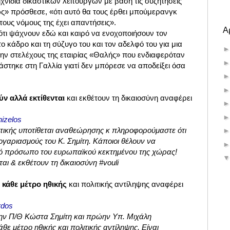
χνίδια δικαστικών λειτουργών με βάση τις συζητήσεις
ς» πρόσθεσε, «ότι αυτό θα τους έρθει μπούμερανγκ
ε τους νόμους της έχει απαντήσεις».
Α
ότι ψάχνουν εδώ και καιρό να ενοχοποιήσουν τον
ο κάδρο και τη σύζυγο του και τον αδελφό του για μια
ν στελέχους της εταιρίας «Θαλής» που ενδιαφερόταν
κάστηκε στη Γαλλία γιατί δεν μπόρεσε να αποδείξει όσα
ύν αλλά εκτίθενται
και εκθέτουν τη δικαιοσύνη αναφέρει
os‏ @EVenizelos
ετικής υποτίθεται αναθεώρησης κ πληροφορούμαστε ότι
ογαριασμούς του Κ. Σημίτη. Κάποιοι θέλουν να
ό πρόσωπο του ευρωπαϊκού κεκτημένου της χώρας!
αι & εκθέτουν τη δικαιοσύνη #vouli
 κάθε μέτρο ηθικής
και πολιτικής αντίληψης αναφέρει
loverdos
ν Π/Θ Κώστα Σημίτη και πρώην Υπ. Μιχάλη
ε μέτρο ηθικής και πολιτικής αντίληψης. Είναι