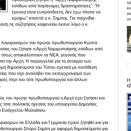
τρ
εσόδων από παράνομες δραστηριότητες". "Η
ε
έρευνα είναι ευπρόσδεκτη, δεν έχω τίποτα να
σε
κρύψω" απαντά ο κ. Σημίτης. Για παιχνίδια
οπ
άση τις συζητήσεις καφενείου έκανε λόγο ο κ.
ών λογαριασμών του πρώην πρωθυπουργού Κώστα
γενείας του ζήτησε η Αρχή Νομιμοποίησης εσόδων από
, όπως αποκαλύπτουν τα ΝΕΑ, γεγονός που
πό την Αρχή. Η παραγγελία για το άνοιγμα των
μή δημοσιεύματα του Τύπου σχετικά με κατάθεση
είας που είχε αναλάβει τον εκσυγχρονισμό των
ορές περί του τότε πρωθυπουργού και άλλων
Η
ε
.
ύς του πρώην πρωθυπουργού η Αρχή έχει ζητήσει και
 τότε πολιτικής ηγεσίας του υπουργείου Δημοσίας
ι Ευάγγελου Μαλαίσιου.
ιασμών σε Ελλάδα και Γερμανία έχουν ζητηθεί και για
θυπουργού Σπύρο Σημίτη με αφορμή δημοσιεύματα για