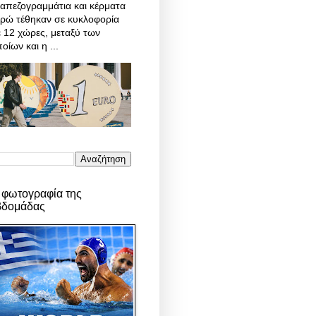
απεζογραμμάτια και κέρματα
υρώ τέθηκαν σε κυκλοφορία
 12 χώρες, μεταξύ των
οίων και η ...
 φωτογραφία της
βδομάδας