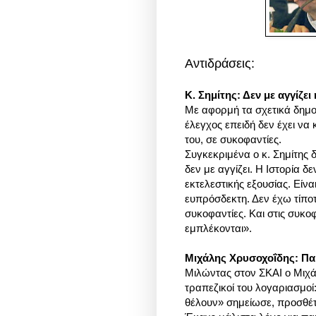
Αντιδράσεις:
Κ. Σημίτης: Δεν με αγγίζ
Με αφορμή τα σχετικά δημοσ
έλεγχος επειδή δεν έχει να
του, σε συκοφαντίες.
Συγκεκριμένα
ο κ. Σημίτης
δεν με αγγίζει. Η Ιστορία δ
εκτελεστικής εξουσίας.
Είνα
ευπρόσδεκτη. Δεν έχω τίπ
συκοφαντίες. Και στις συκ
εμπλέκονται».
Μιχάλης Χρυσοχοΐδης: Παι
Μιλώντας στον ΣΚΑΙ ο Μιχάλ
τραπεζικοί του λογαριασμοί:
θέλουν» σημείωσε, προσθέτ