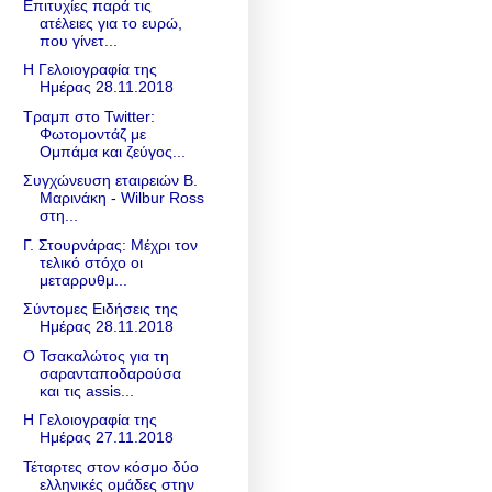
Επιτυχίες παρά τις
ατέλειες για το ευρώ,
που γίνετ...
Η Γελοιογραφία της
Ημέρας 28.11.2018
Τραμπ στο Twitter:
Φωτομοντάζ με
Ομπάμα και ζεύγος...
Συγχώνευση εταιρειών Β.
Μαρινάκη - Wilbur Ross
στη...
Γ. Στουρνάρας: Μέχρι τον
τελικό στόχο οι
μεταρρυθμ...
Σύντομες Ειδήσεις της
Ημέρας 28.11.2018
Ο Τσακαλώτος για τη
σαρανταποδαρούσα
και τις assis...
Η Γελοιογραφία της
Ημέρας 27.11.2018
Τέταρτες στον κόσμο δύο
ελληνικές ομάδες στην