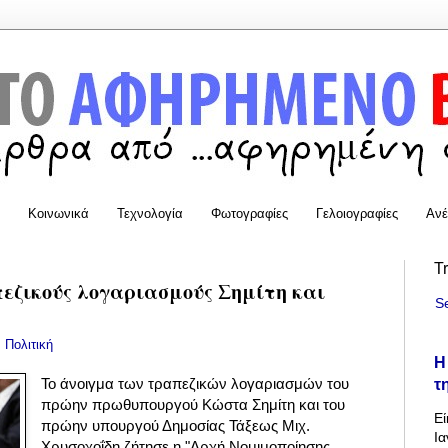
Κοινωνικά
Τεχνολογία
Φωτογραφίες
Γελοιογραφίες
Ανέ
T
πεζικούς λογαριασμούς Σημίτη και
S
:
Πολιτική
Η
τ
Το άνοιγμα των τραπεζικών λογαριασμών του
πρώην πρωθυπουργού Κώστα Σημίτη και του
Εί
πρώην υπουργού Δημοσίας Τάξεως Μιχ.
Ια
Χρυσοχοΐδη ζήτησε η "Αρχή Νομιμοποίησης