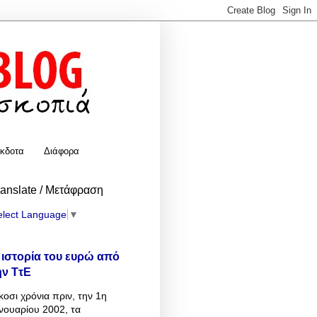
κδοτα
Διάφορα
ranslate / Μετάφραση
elect Language
▼
 ιστορία του ευρώ από
ην ΤτΕ
κοσι χρόνια πριν, την 1η
νουαρίου 2002, τα