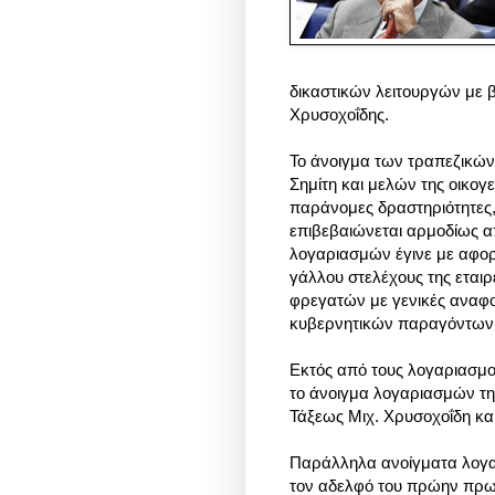
δικαστικών λειτουργών με β
Χρυσοχοΐδης.
Το άνοιγμα των τραπεζικ
Σημίτη και μελών της οικο
παράνομες δραστηριότητες
επιβεβαιώνεται αρμοδίως α
λογαριασμών έγινε με αφορ
γάλλου στελέχους της εταιρ
φρεγατών με γενικές αναφ
κυβερνητικών παραγόντων
Εκτός από τους λογαριασμο
το άνοιγμα λογαριασμών της
Τάξεως Μιχ. Χρυσοχοΐδη κα
Παράλληλα ανοίγματα λογαρ
τον αδελφό του πρώην πρω