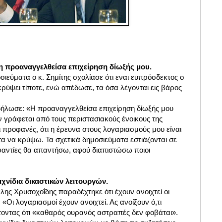
ει η προαναγγελθείσα επιχείρηση δίωξής μου.
ιεύματα ο κ. Σημίτης σχολίασε ότι εναι ευπρόσδεκτος ο
 κρύψει τίποτε, ενώ απέδωσε, τα όσα λέγονται εις βάρος
δήλωσε:
«Η προαναγγελθείσα επιχείρηση δίωξής μου
εν γράφεται από τους περιστασιακούς ένοικους της
ι προφανές, ότι η έρευνα στους λογαριασμούς μου είναι
οτα να κρύψω.
Τα σχετικά δημοσιεύματα εστιάζονται σε
οφαντίες θα απαντήσω, αφού διαπιστώσω ποιοι
χνίδια δικαστικών λειτουργών.
ης Χρυσοχοΐδης παραδέχτηκε ότι έχουν ανοιχτεί οι
 «Οι λογαριασμοί έχουν ανοιχτεί. Ας ανοίξουν ό,τι
οντας ότι «καθαρός ουρανός αστραπές δεν φοβάται».