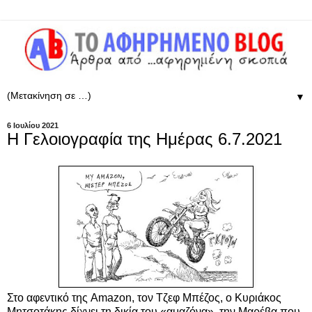
▼
6 Ιουλίου 2021
Η Γελοιογραφία της Ημέρας 6.7.2021
Στο αφεντικό της Amazon, τον Τζεφ Μπέζος, ο Κυριάκος
Μητσοτάκης δίχνει τη δικία του «αμαζόνα», την Μαρέβα που