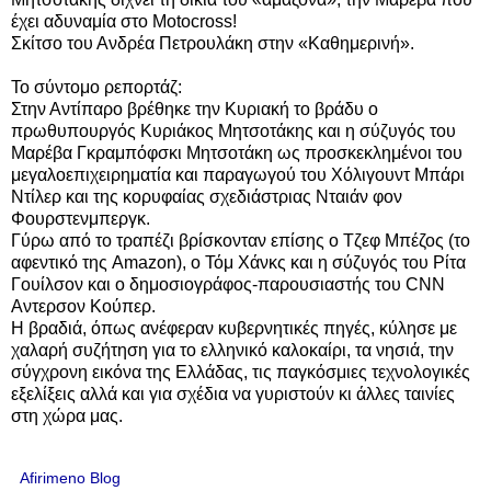
έχει αδυναμία στο Motocross!
Σκίτσο του Ανδρέα Πετρουλάκη στην «Καθημερινή».
Το σύντομο ρεπορτάζ:
Στην Αντίπαρο βρέθηκε την Κυριακή το βράδυ ο
πρωθυπουργός Κυριάκος Μητσοτάκης και η σύζυγός του
Μαρέβα Γκραμπόφσκι Μητσοτάκη ως προσκεκλημένοι του
μεγαλοεπιχειρηματία και παραγωγού του Χόλιγουντ Μπάρι
Ντίλερ και της κορυφαίας σχεδιάστριας Νταιάν φον
Φουρστενμπεργκ.
Γύρω από το τραπέζι βρίσκονταν επίσης ο Τζεφ Μπέζος (το
αφεντικό της Amazon), ο Τόμ Χάνκς και η σύζυγός του Ρίτα
Γουίλσον και ο δημοσιογράφος-παρουσιαστής του CNN
Αντερσον Κούπερ.
H βραδιά, όπως ανέφεραν κυβερνητικές πηγές, κύλησε με
χαλαρή συζήτηση για το ελληνικό καλοκαίρι, τα νησιά, την
σύγχρονη εικόνα της Ελλάδας, τις παγκόσμιες τεχνολογικές
εξελίξεις αλλά και για σχέδια να γυριστούν κι άλλες ταινίες
στη χώρα μας.
Afirimeno Blog