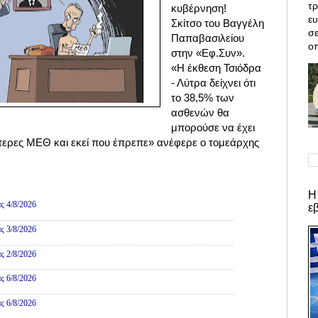
τρ
κυβέρνηση!
ε
Σκίτσο του Βαγγέλη
σε
Παπαβασιλείου
οπ
στην «Εφ.Συν».
«H έκθεση Τσιόδρα
- Λύτρα δείχνει ότι
το 38,5% των
ασθενών θα
μπορούσε να έχει
τερες ΜΕΘ και εκεί που έπρεπε» ανέφερε ο τομεάρχης
ες
Η
ς 4/8/2026
ε
ς 3/8/2026
ς 2/8/2026
ς 6/8/2026
ς 6/8/2026