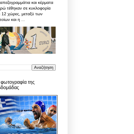
απεζογραμμάτια και κέρματα
υρώ τέθηκαν σε κυκλοφορία
 12 χώρες, μεταξύ των
οίων και η ...
 φωτογραφία της
βδομάδας