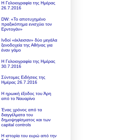
Η Γελοιογραφία της Ημέρας
26.7.2016
DW: «To αποτυχημένο
πραξικόπημα ενισχύει τον
Ερντογάν»
Ινδοί «έκλεισαν» δύο μεγάλα
ξενοδοχεία της Αθήνας για
έναν γάμο
Η Γελοιογραφία της Ημέρας
30.7.2016
Σύντομες Ειδήσεις της
Ημέρας 26.7.2016
Η ηρωική έξοδος του Άρη
από το Ναυαρίνο
Ένας χρόνος από τα
διαγγέλματα του
δημοψηφίσματος και των
capital controls
Η ιστορία του ευρώ από την