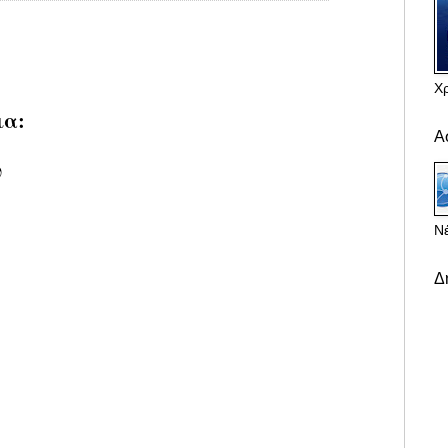
Χ
ια:
Α
υ
Νέ
Δ