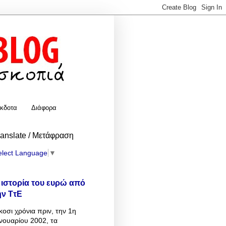
κδοτα
Διάφορα
ranslate / Μετάφραση
elect Language
▼
 ιστορία του ευρώ από
ην ΤτΕ
κοσι χρόνια πριν, την 1η
νουαρίου 2002, τα