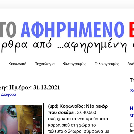
Κοινωνικά
Τεχνολογία
Φωτογραφίες
Γελοιογραφίες
Ανέ
T
της Ημέρας 31.12.2021
S
:
Διάφορα
(upd)
Κορωνοϊός: Νέο ρεκόρ
Η
που σοκάρει.
Σε 40.560
τ
ανέρχονται τα νέα κρούσματα
κορωνοϊού στη χώρα το
Εί
Ια
τελευταίο 24ωρο, σύμφωνα με