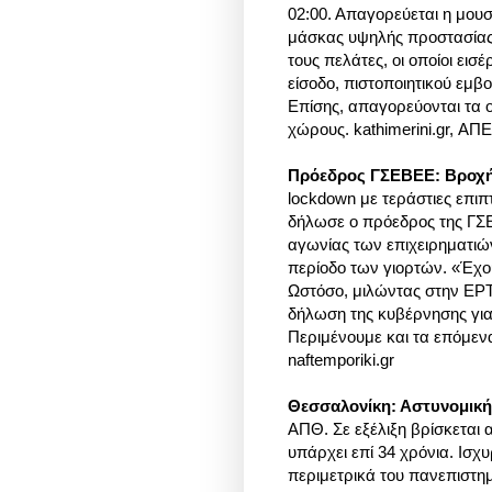
02:00. Απαγορεύεται η μουσ
μάσκας υψηλής προστασίας
τους πελάτες, οι οποίοι εισ
είσοδο, πιστοποιητικού εμβ
Επίσης, απαγορεύονται τα ο
χώρους. kathimerini.gr, Α
Πρόεδρος ΓΣΕΒΕΕ: Βροχ
lockdown με τεράστιες επιπ
δήλωσε ο πρόεδρος της ΓΣ
αγωνίας των επιχειρηματιώ
περίοδο των γιορτών. «Έχο
Ωστόσο, μιλώντας στην ΕΡΤ,
δήλωση της κυβέρνησης γι
Περιμένουμε και τα επόμενα
naftemporiki.gr
Θεσσαλονίκη: Αστυνομική
ΑΠΘ. Σε εξέλιξη βρίσκεται
υπάρχει επί 34 χρόνια. Ισχ
περιμετρικά του πανεπιστη