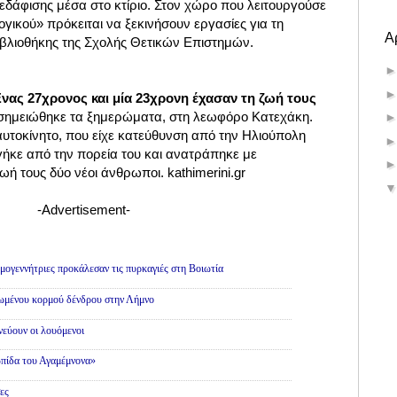
εδάφισης μέσα στο κτίριο. Στον χώρο που λειτουργούσε
ογικού» πρόκειται να ξεκινήσουν εργασίες για τη
Α
ιβλιοθήκης της Σχολής Θετικών Επιστημών.
νας 27χρονος και μία 23χρονη έχασαν τη ζωή τους
 σημειώθηκε τα ξημερώματα, στη λεωφόρο Κατεχάκη.
υτοκίνητο, που είχε κατεύθυνση από την Ηλιούπολη
γήκε από την πορεία του και ανατράπηκε με
ή τους δύο νέοι άνθρωποι. kathimerini.gr
-Advertisement-
εμογεννήτριες προκάλεσαν τις πυρκαγιές στη Βοιωτία
θωμένου κορμού δένδρου στην Λήμνο
εύουν οι λουόμενοι
πίδα του Αγαμέμνονα»
ες