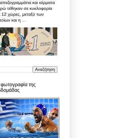
απεζογραμμάτια και κέρματα
υρώ τέθηκαν σε κυκλοφορία
 12 χώρες, μεταξύ των
οίων και η ...
 φωτογραφία της
βδομάδας