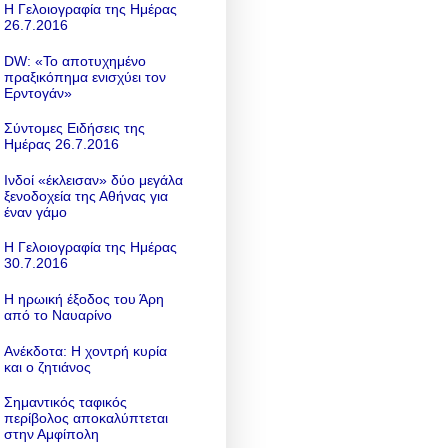
Η Γελοιογραφία της Ημέρας
26.7.2016
DW: «To αποτυχημένο
πραξικόπημα ενισχύει τον
Ερντογάν»
Σύντομες Ειδήσεις της
Ημέρας 26.7.2016
Ινδοί «έκλεισαν» δύο μεγάλα
ξενοδοχεία της Αθήνας για
έναν γάμο
Η Γελοιογραφία της Ημέρας
30.7.2016
Η ηρωική έξοδος του Άρη
από το Ναυαρίνο
Ανέκδοτα: Η χοντρή κυρία
και ο ζητιάνος
Σημαντικός ταφικός
περίβολος αποκαλύπτεται
στην Αμφίπολη