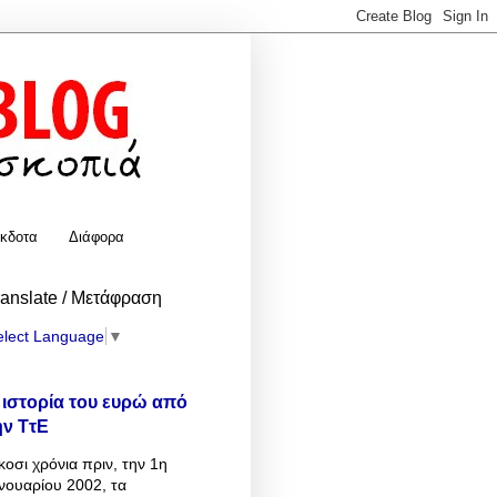
κδοτα
Διάφορα
ranslate / Μετάφραση
elect Language
▼
 ιστορία του ευρώ από
ην ΤτΕ
κοσι χρόνια πριν, την 1η
νουαρίου 2002, τα