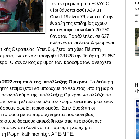
τρ
την ενημέρωση του ΕΟΔΥ. Οι
ε
νέοι θάνατοι ασθενών με
σε
Covid-19 είναι 76, ενώ από την
οπ
έναρξη της επιδημίας έχουν
καταγραφεί συνολικά 20.790
θάνατοι. Παράλληλα, σε 627
ανέρχονται οι διασωληνωμένοι
ατικής Θεραπείας.
Υπενθυμίζεται ότι χθες Πέμπτη
ματα, ενώ είχαν προηγηθεί 28.828 την Τετάρτη, 21.657
υτέρα. Ο συνολικός αριθμός των κρουσμάτων ανέρχεται
 2022 στη σκιά της μετάλλαξης Όμικρον
. Για δεύτερη
Η
της ετοιμάζεται να υποδεχθεί το νέο έτος υπό τη βαριά
ε
το σφοδρό κύμα της μετάλλαξης Όμικρον να αλλάζει τα
, ενώ η ελπίδα σε όλο τον κόσμο είναι κοινή: σε έναν
τάσουμε χωρίς περιορισμούς.
Στην Ευρώπη οι
ι τα σόου με τα πυροτεχνήματα που συνήθως
ές στους δρόμους ακυρώθηκαν στις περισσότερες
οποίων στο Λονδίνο, το Παρίσι, τη Ζυρίχη, τις
 τη Ρώμη. kathimerini.gr, ΑΠΕ-ΜΠΕ,