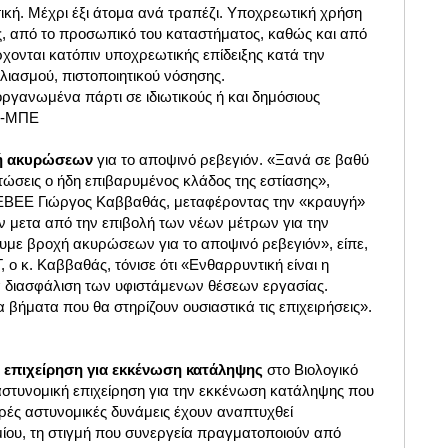
ική. Μέχρι έξι άτομα ανά τραπέζι. Υποχρεωτική χρήση
, από το προσωπικό του καταστήματος, καθώς και από
έρχονται κατόπιν υποχρεωτικής επίδειξης κατά την
ολιασμού, πιστοποιητικού νόσησης.
ργανωμένα πάρτι σε ιδιωτικούς ή και δημόσιους
ΠΕ-ΜΠΕ
ή ακυρώσεων
για το αποψινό ρεβεγιόν. «Ξανά σε βαθύ
τώσεις ο ήδη επιβαρυμένος κλάδος της εστίασης»,
ΕΒΕΕ Γιώργος Καββαθάς, μεταφέροντας την «κραυγή»
ν μετα από την επιβολή των νέων μέτρων για την
υμε βροχή ακυρώσεων για το αποψινό ρεβεγιόν», είπε,
 ο κ. Καββαθάς, τόνισε ότι «Ενθαρρυντική είναι η
α διασφάλιση των υφιστάμενων θέσεων εργασίας.
 βήματα που θα στηρίζουν ουσιαστικά τις επιχειρήσεις».
 επιχείρηση για εκκένωση κατάληψης
στο Βιολογικό
 αστυνομική επιχείρηση για την εκκένωση κατάληψης που
υρές αστυνομικές δυνάμεις έχουν αναπτυχθεί
μίου, τη στιγμή που συνεργεία πραγματοποιούν από