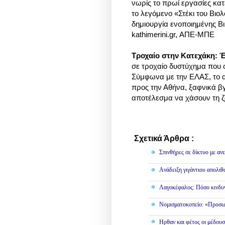
νωρίς το πρωί εργασίες κατ
το λεγόμενο «Στέκι του Βιολ
δημιουργία ενοποιημένης Β
kathimerini.gr, ΑΠΕ-ΜΠΕ
Τροχαίο στην Κατεχάκη: Έ
σε τροχαίο δυστύχημα που
Σύμφωνα με την ΕΛΑΣ, το α
προς την Αθήνα, ξαφνικά β
αποτέλεσμα να χάσουν τη ζω
Σχετικά Άρθρα :
Διάφορα
Σπινθήρες σε δίκτυο με αν
Aνάδειξη γιγάντιου απολι
Λαγοκέφαλος: Πόσο κινδυν
Νομισματοκοπείο: «Προσω
Ηρθαν και φέτος οι μέδουσ