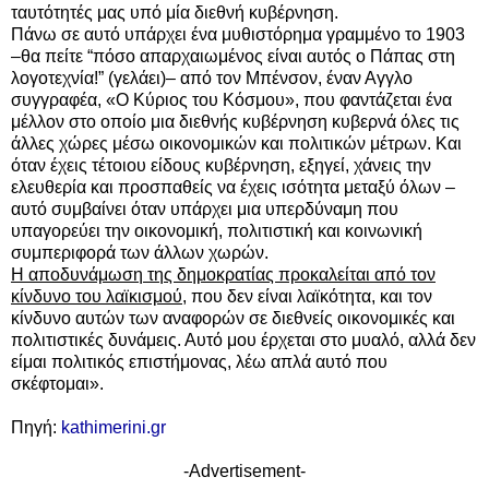
ταυτότητές μας υπό μία διεθνή κυβέρνηση.
Πάνω σε αυτό υπάρχει ένα μυθιστόρημα γραμμένο το 1903
–θα πείτε “πόσο απαρχαιωμένος είναι αυτός ο Πάπας στη
λογοτεχνία!” (γελάει)– από τον Μπένσον, έναν Αγγλο
συγγραφέα, «Ο Κύριος του Κόσμου», που φαντάζεται ένα
μέλλον στο οποίο μια διεθνής κυβέρνηση κυβερνά όλες τις
άλλες χώρες μέσω οικονομικών και πολιτικών μέτρων. Και
όταν έχεις τέτοιου είδους κυβέρνηση, εξηγεί, χάνεις την
ελευθερία και προσπαθείς να έχεις ισότητα μεταξύ όλων –
αυτό συμβαίνει όταν υπάρχει μια υπερδύναμη που
υπαγορεύει την οικονομική, πολιτιστική και κοινωνική
συμπεριφορά των άλλων χωρών.
Η αποδυνάμωση της δημοκρατίας προκαλείται από τον
κίνδυνο του λαϊκισμού
, που δεν είναι λαϊκότητα, και τον
κίνδυνο αυτών των αναφορών σε διεθνείς οικονομικές και
πολιτιστικές δυνάμεις. Αυτό μου έρχεται στο μυαλό, αλλά δεν
είμαι πολιτικός επιστήμονας, λέω απλά αυτό που
σκέφτομαι».
Πηγή:
kathimerini.gr
-Advertisement-