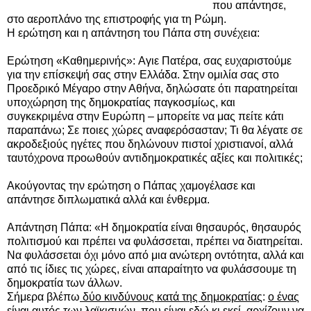
που απάντησε,
στο αεροπλάνο της επιστροφής για τη Ρώμη.
Η ερώτηση και η απάντηση του Πάπα στη συνέχεια:
Ερώτηση «Καθημερινής»: Aγιε Πατέρα, σας ευχαριστούμε
για την επίσκεψή σας στην Ελλάδα. Στην ομιλία σας στο
Προεδρικό Μέγαρο στην Αθήνα, δηλώσατε ότι παρατηρείται
υποχώρηση της δημοκρατίας παγκοσμίως, και
συγκεκριμένα στην Ευρώπη – μπορείτε να μας πείτε κάτι
παραπάνω; Σε ποιες χώρες αναφερόσασταν; Τι θα λέγατε σε
ακροδεξιούς ηγέτες που δηλώνουν πιστοί χριστιανοί, αλλά
ταυτόχρονα προωθούν αντιδημοκρατικές αξίες και πολιτικές;
Ακούγοντας την ερώτηση ο Πάπας χαμογέλασε και
απάντησε διπλωματικά αλλά και ένθερμα.
Απάντηση Πάπα: «Η δημοκρατία είναι θησαυρός, θησαυρός
πολιτισμού και πρέπει να φυλάσσεται, πρέπει να διατηρείται.
Να φυλάσσεται όχι μόνο από μια ανώτερη οντότητα, αλλά και
από τις ίδιες τις χώρες, είναι απαραίτητο να φυλάσσουμε τη
δημοκρατία των άλλων.
Σήμερα βλέπω
δύο κινδύνους κατά της δημοκρατίας
:
ο ένας
είναι αυτός των λαϊκισμών, που είναι εδώ κι εκεί, αρχίζουν να