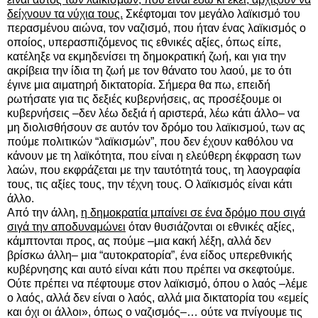
δείχνουν τα νύχια τους.
Σκέφτομαι τον μεγάλο λαϊκισμό του
περασμένου αιώνα, τον ναζισμό, που ήταν ένας λαϊκισμός ο
οποίος, υπερασπιζόμενος τις εθνικές αξίες, όπως είπε,
κατέληξε να εκμηδενίσει τη δημοκρατική ζωή, και για την
ακρίβεια την ίδια τη ζωή με τον θάνατο του λαού, με το ότι
έγινε μια αιματηρή δικτατορία. Σήμερα θα πω, επειδή
ρωτήσατε για τις δεξιές κυβερνήσεις, ας προσέξουμε οι
κυβερνήσεις –δεν λέω δεξιά ή αριστερά, λέω κάτι άλλο– να
μη διολισθήσουν σε αυτόν τον δρόμο του λαϊκισμού, των ας
πούμε πολιτικών “λαϊκισμών”, που δεν έχουν καθόλου να
κάνουν με τη λαϊκότητα, που είναι η ελεύθερη έκφραση των
λαών, που εκφράζεται με την ταυτότητά τους, τη λαογραφία
τους, τις αξίες τους, την τέχνη τους. Ο λαϊκισμός είναι κάτι
άλλο.
Από την άλλη,
η δημοκρατία μπαίνει σε ένα δρόμο που σιγά
σιγά την αποδυναμώνει
όταν θυσιάζονται οι εθνικές αξίες,
κάμπτονται προς, ας πούμε –μια κακή λέξη, αλλά δεν
βρίσκω άλλη– μια “αυτοκρατορία”, ένα είδος υπερεθνικής
κυβέρνησης και αυτό είναι κάτι που πρέπει να σκεφτούμε.
Ούτε πρέπει να πέφτουμε στον λαϊκισμό, όπου ο λαός –λέμε
ο λαός, αλλά δεν είναι ο λαός, αλλά μια δικτατορία του «εμείς
και όχι οι άλλοι», όπως ο ναζισμός–… ούτε να πνίγουμε τις