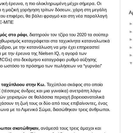
νική έρευνα, η πιο ολοκληρωμένη μέχρι σήμερα. Οι
τι η μαζική χορήγηση τρίτων δόσεων, χάρη στη μεγάλη
Α
υ επιφέρει, θα βάλει φραγμό και στη νέα παραλλαγή
ΠΕ-ΜΠΕ
μός στο ράφι
, διατηρούν τον τζίρο του 2020 τα σούπερ
ηθωρισμός καταγράφεται στα ταχυκίνητα καταναλωτικά
ώβριο, με την κατανάλωση να μην έχει επηρεαστεί
με την έρευνα της Nielsen ΙQ, η αγορά των
MCGs) στο δεκάμηνο καταγράφει ρυθμό αύξησης
ιο ωστόσο το πρόσημο των πωλήσεων να “γυρνάει”
 ταχύπλοου στην Κω.
Ταχύπλοο σκάφος στο οποίο
 (τέσσερις άνδρες και μια γυναίκα) ανετράπη λόγω
ών χειρισμών σε θαλάσσια περιοχή βορειοανατολικά
άσουν τη ζωή τους οι δύο από τους επιβαίνοντες, ένας
φωνα με το Λιμενικό Σώμα, διασώθηκαν τρεις άνθρωποι.
θρωποι σκοτώθηκαν,
ανάμεσά τους τρεις άμαχοι και