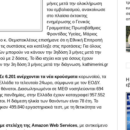
τρ
μήνες μετά την ολοκλήρωση
ε
του εμβολιασμού, ανακοίνωσε
σε
στο πλαίσιο έκτακτης
οπ
ενημέρωσης ο Γενικός
Γραμματέας Πρωτοβάθμιας
Φροντίδας Υγείας, Μάριος
 ο κ. Θεμιστοκλέους επισήμανε ότι η Εθνική Επιτροπή
ς συστάσεις και κατέληξε στις προτάσεις:
Για όλους
τών μπορούν να κάνουν την 3ηδόση 3 μήνες μετά την
με 2 δόσεις. Το ίδιο ισχύει και για όσους έχουν
 την 3η δόση 3 μήνες μετά την διάγνωση. kathimerini.gr
ε 6.201 ανέρχονται τα νέα κρούσματα
κορωνοϊού, τα
Η
Ελλάδα το τελευταίο 24ωρο, σύμφωνα με τον ΕΟΔΥ.
ε
 θάνατοι. Διασωληνωμένοι σε ΜΕΘ νοσηλεύονται 694
της πανδημίας, στην Ελλάδα έχουν καταγραφεί 957.552
οι. Η διάμεση ηλικία των θανόντων είναι 78 έτη. Το
καν 499.840 εργαστηριακά τεστ, με τη θετικότητα να
με στελέχη της Amazon Web Services
, με αντικείμενο