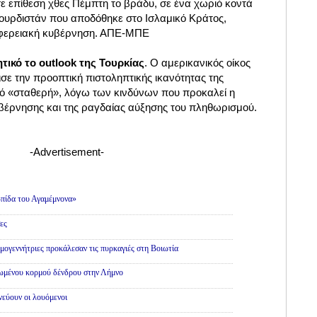
ε επίθεση χθες Πέμπτη το βράδυ, σε ένα χωριό κοντά
Κουρδιστάν που αποδόθηκε στο Ισλαμικό Κράτος,
ιφερειακή κυβέρνηση. ΑΠΕ-ΜΠΕ
τικό το outlook της Τουρκίας
. Ο αμερικανικός οίκος
σε την προοπτική πιστοληπτικής ικανότητας της
πό «σταθερή», λόγω των κινδύνων που προκαλεί η
υβέρνησης και της ραγδαίας αύξησης του πληθωρισμού.
-Advertisement-
πίδα του Αγαμέμνονα»
ες
εμογεννήτριες προκάλεσαν τις πυρκαγιές στη Βοιωτία
θωμένου κορμού δένδρου στην Λήμνο
εύουν οι λουόμενοι