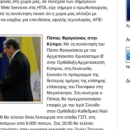
αιρείας στη χώρα μας, σε συνέχεια των σημερινών
Web Services στις ΗΠΑ, είχε σήμερα ο πρωθυπουργός.
ά τη συνάντηση τόνισε ότι η χώρα μας αλλάζει με
ται κόμβος για επενδύσεις υψηλής τεχνολογίας
. ΑΠΕ-
Χ
Πάπας Φραγκίσκος στην
Α
Κύπρο:
Με τη συνάντηση του
Πάπα Φραγκίσκου με τον
Αρχιεπίσκοπο Χρυσόστομο Β’
στην Ορθόδοξη Αρχιεπισκοπή
Νέ
Κύπρου, στη Λευκωσία,
ξεκινάει το πρόγραμμα της
δεύτερης ημέρας της επίσημης
Δ
επίσκεψης του Ποντίφικα στη
Μεγαλόνησο. Στη συνέχεια ο
Πάπας θα πραγματοποιήσει
επαφές με την Ιερά Σύνοδο
στον Ορθόδοξο Καθεδρικό Ναό
0 θα τελέσει Θεία Λειτουργία στο στάδιο ΓΣΠ, στη
τέρων από 8.000 πιστών. Στις 16:00 θα τελέσει
τανάστες στην ενοριακή εκκλησία του Τιμίου Σταυρού