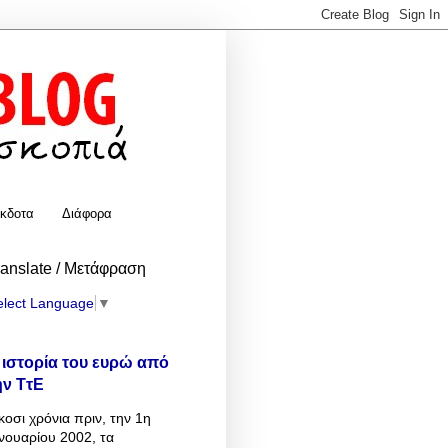
κδοτα
Διάφορα
ranslate / Μετάφραση
elect Language
▼
 ιστορία του ευρώ από
ην ΤτΕ
κοσι χρόνια πριν, την 1η
νουαρίου 2002, τα