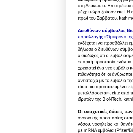
στη Λευκωσία. Επιστρέφοντ
μέχρι τώρα ζούσαν εκεί. Η 
πρωί του Σαββάτου. kathime
Διευθύνων σύμβουλος Bio
παραλλαγής «Όμικρον» της
ενδέχεται να προσβάλλει εμ
δήλωσε ο διευθύνων σύμβου
αισιόδοξος ότι οι εμβολιασμ
επαρκή προστασία ενάντια 
χρειαστεί ένα νέο εμβόλιο 
πιθανότητα ότι οι άνθρωποι 
αντίστοιχο με το εμβόλιο τ
τόσο πιο προστατευμένοι εί
μεταλλάσσεται», είπε από τ
ιδρυτών της BioNTech. kathi
Οι ενισχυτικές δόσεις τω
ανοσιακής προστασίας στου
νόσου, νοσηλείας και θανάτο
με mRNA εμβόλια (Pfizer/Bi