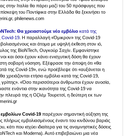
ας στην Ιταλία θα πάρει μαζί του 50 πρόσφυγες που
επίσκεψη του Ποντίφικα στην Ελλάδα θα ξεκινήσει το
rini.gr, philenews.com
NTech: Θα χρειαστούμε νέο εμβόλιο
κατά της
 Covid-19
. Η παραλλαγή «Όμικρον» της Covid-19
βολιασμένους και άτομα με υψηλή έκθεση στον ιό,
λος της BioNTech, Ουγκούρ Σαχίν. Εμφανίστηκε
ένοι και όσοι έχουν κάνει ενισχυτική δόση θα έχουν
στη σοβαρή νόσηση. Εξέφρασε την άποψη ότι «θα
κατά της Covid-19», ενώ προέβλεψε ότι «αυξάνεται η
θα χρειάζονται ετήσιο εμβόλιο κατά της Covid-19,
ης γρίπης». «Όσο περισσότεροι άνθρωποι έχουν ανοσία,
μαστε ενάντια στην ικανότητα της Covid-19 να
ην πλευρά της η Οζλέμ Τουρετσί, η δεύτερη εκ των
merini.gr
ν εμβολίων Covid-19
παρέχουν σημαντική αύξηση της
ς πλήρως εμβολιασμένους έναντι του κινδύνου βαριάς
υ, κάτι που ισχύει ιδιαίτερα για τις αναμνηστικές δόσεις
oNTech και Moderna). Αυτό επιβεβαιώνει μια νέα