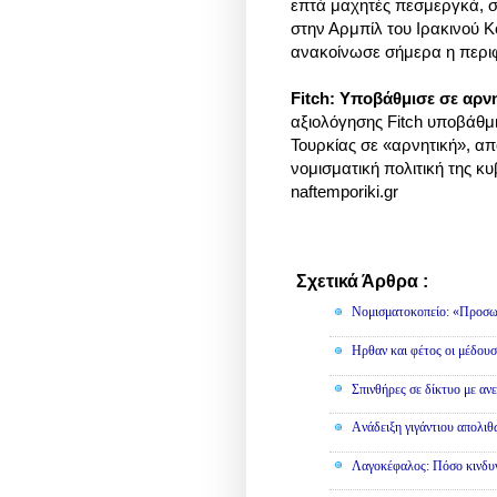
επτά μαχητές πεσμεργκά, σ
στην Αρμπίλ του Ιρακινού 
ανακοίνωσε σήμερα η περ
Fitch: Υποβάθμισε σε αρνη
αξιολόγησης Fitch υποβάθμι
Τουρκίας σε «αρνητική», α
νομισματική πολιτική της κ
naftemporiki.gr
Σχετικά Άρθρα :
Διάφορα
Νομισματοκοπείο: «Προσω
Ηρθαν και φέτος οι μέδουσ
Σπινθήρες σε δίκτυο με αν
Aνάδειξη γιγάντιου απολι
Λαγοκέφαλος: Πόσο κινδυν