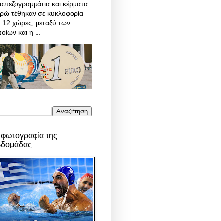
απεζογραμμάτια και κέρματα
υρώ τέθηκαν σε κυκλοφορία
 12 χώρες, μεταξύ των
οίων και η ...
 φωτογραφία της
βδομάδας