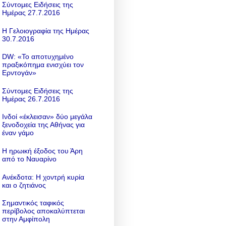
Σύντομες Ειδήσεις της
Ημέρας 27.7.2016
Η Γελοιογραφία της Ημέρας
30.7.2016
DW: «To αποτυχημένο
πραξικόπημα ενισχύει τον
Ερντογάν»
Σύντομες Ειδήσεις της
Ημέρας 26.7.2016
Ινδοί «έκλεισαν» δύο μεγάλα
ξενοδοχεία της Αθήνας για
έναν γάμο
Η ηρωική έξοδος του Άρη
από το Ναυαρίνο
Ανέκδοτα: Η χοντρή κυρία
και ο ζητιάνος
Σημαντικός ταφικός
περίβολος αποκαλύπτεται
στην Αμφίπολη