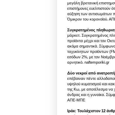
μεγάλη βρετανική επιστημο
επιστήμονες ευελπιστούν ό
αύξηση των αντισωμάτων πο
Όμικρον του κορονοϊού. Α
Συγκρατημένος πληθωρισ
μάρκετ. Συγκρατημένος πλ
προϊόντα μέχρι και τον Οκτ
ακόμα σημαντικά. Σύμφωνα 
ταχυκίνητων προϊόντων (F
εσόδων 2%, με τον Νοέμβρ
αρνητικό. naftemporiki.gr
Δύο νεκροί από ανατροπή
επέβαιναν πέντε αλλοδαποί
υψηλού κυματισμού και κακ
της Κω, με αποτέλεσμα να χ
άνδρας και η γυναίκα. Σύμ
ΑΠΕ-ΜΠΕ
Ιράκ: Τουλάχιστον 12 άν