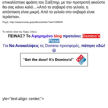
επικαλέστηκε φράση του Σαίξπηρ, με την προτροπή ακούστε
θα σας κάνει καλό…«Από το σοβαρό στο γελοίο, η
απόσταση είναι μικρή. Από το γελοίο στο σοβαρό είναι
τεράστια».
Πηγή: http://www.tovima.gr/politics/article/?aid=538845
Το σκίτσο είναι της Έφης Ξένου.
ΠΕΙΝΑΣ? Το
Αφηρημένο
blog
προτείνει:
Domino's
Pizza!
Για
Να Ανακαλύψεις
τις Domino προσφορές,
πάτησε εδώ!
😄
yle="text-align: center;">