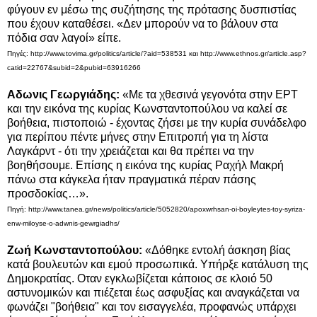
φύγουν εν μέσω της συζήτησης της πρότασης δυσπιστίας
που έχουν καταθέσει. «Δεν μπορούν να το βάλουν στα
πόδια σαν λαγοί» είπε.
Πηγές: http://www.tovima.gr/politics/article/?aid=538531 και
http://www.ethnos.gr/article.asp?
catid=22767&subid=2&pubid=63916266
Αδωνις Γεωργιάδης:
«Με τα χθεσινά γεγονότα στην ΕΡΤ
και την εικόνα της κυρίας Κωνσταντοπούλου να καλεί σε
βοήθεια, πιστοποιώ - έχοντας ζήσει με την κυρία συνάδελφο
για περίπου πέντε μήνες στην Επιτροπή για τη λίστα
Λαγκάρντ - ότι την χρειάζεται και θα πρέπει να την
βοηθήσουμε. Επίσης η εικόνα της κυρίας Ραχήλ Μακρή
πάνω στα κάγκελα ήταν πραγματικά πέραν πάσης
προσδοκίας…».
Πηγή: http://www.tanea.gr/news/politics/article/5052820/apoxwrhsan-oi-boyleytes-toy-syriza-
enw-miloyse-o-adwnis-gewrgiadhs/
Ζωή Κωνσταντοπούλου:
«Δόθηκε εντολή άσκηση βίας
κατά βουλευτών και εμού προσωπικά. Υπήρξε κατάλυση της
Δημοκρατίας. Οταν εγκλωβίζεται κάποιος σε κλοιό 50
αστυνομικών και πιέζεται έως ασφυξίας και αναγκάζεται να
φωνάζει "βοήθεια" και τον εισαγγελέα, προφανώς υπάρχει