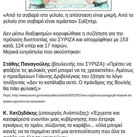
«Από το σοβαρό στο γελοίο, η απόσταση είναι μικρή. Από το
γελοίο στο σοβαρό είναι τεράστια» Σαίξπηρ.
Δεν μέσω διαξιφισμών κορυφώθηκε η συζήτηση για την
πρόταση δυσπιστίας του ΣΥΡΙΖΑ και απορρίφθηκε με 153
κατά, 124 υπέρ και 17 παρών.
Μερικά ευτράπελα που ακούστηκαν:
Στάθης Παναγούλης
(βουλευτής του
ΣΥΡΙΖΑ):
«Πρέπει να
φτιάξετε τις φυλακές γιατί μπορεί να τις χρειαστείτε».
Αμέσως
ο προεδρεύων Γιάννης Δριβελέγκας του ζήτησε το λόγο
τονίζοντας «Δεν το κατάλαβα αυτό. Ο πρόεδρος της Βουλής
θα πάει φυλακή;»
Πηγή: http://www.tanea.gr/news/politics/article/5052762/neo-xtyphma-panagoylh-ftiakste-tis-
fylakes-giati-tha-tis-xreiasteite/
Κ. Χατζηδάκης
(
υπουργός Ανάπτυξης):
«Έρχεστε και
καταφέρεστε εναντίον μιας κυβέρνησης που έστριψε
εγκαίρως το τιμόνι, σώζοντας το καράβι»... «όλα μπορεί
κανείς να τα περιμένει από μια αντιπολίτευση που όλα τα