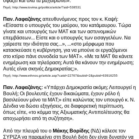
σφάζει και όλα τα μαχαιρώνει».
Πηγή: http://www.tovima.gr/politics/article/?aid=538531
Παν. Λαφαζάνης
απευθυνόμενος προς τον κ. Καψή:
«Είσαστε ο υπουργός του μαύρου, του κατάμαυρου. Τώρα
γίνατε και υπουργός των ΜΑΤ και των αστυνομικών
επεμβάσεων... Είστε και ο υπουργός των εισαγγελέων. Να
χαίρεστε την ιδιότητα σας...», ...«στο μόρφωμα που
κατασκεύασε η κυβέρνηση, για να μπούνε οι εργαζόμενοι
στο κτίριο πάνε συνοδεία των ΜΑΤ». «Με τα ΜΑΤ θα κάνετε
ενημέρωση και τηλεόραση; Αυτά θα κάνουν την ενημέρωση;
Αυτές είναι σκηνές Δημοκρατίας;».
Πηγή: http://www.ethnos.gr/article.asp?catid=22767&subid=2&pubid=63916255
Παν. Λαφαζάνης:
«Υπάρχει Δημοκρατία ακόμη; Λειτουργεί η
Βουλή; Οι βουλευτές έχουν δικαιώματα, έχουν ρόλο ή
βασιλεύουν μόνο τα ΜΑΤ;» είπε καλώντας τον
υπουργό κ. Ν.
Δένδια να δώσει εξηγήσεις,
σε διαφορετική περίπτωση,
όπως είπε,
«
το κόμμα της Αξιωματικής Αντιπολίτευσης θα
αποχωρήσει από τη συζήτηση
»
.
Από την πλευρά του ο
Μάκης Βορίδης
(ΝΔ) κάλεσε τον
ΣΥΡΙΖΑ να παραμείνει στη Βουλή διότι δεν είναι δυνατόν να