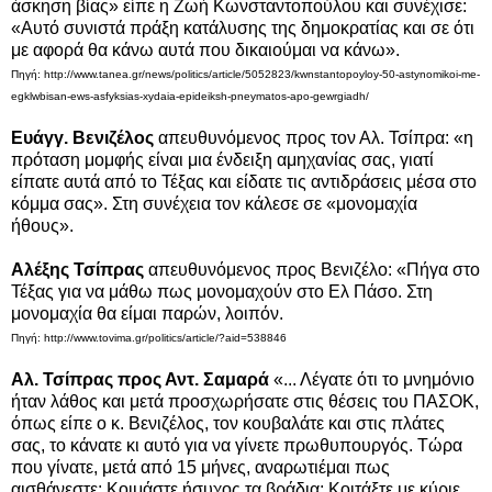
άσκηση βίας» είπε η Ζωή Κωνσταντοπούλου και συνέχισε:
«Αυτό συνιστά πράξη κατάλυσης της δημοκρατίας και σε ότι
με αφορά θα κάνω αυτά που δικαιούμαι να κάνω».
Πηγή: http://www.tanea.gr/news/politics/article/5052823/kwnstantopoyloy-50-astynomikoi-me-
egklwbisan-ews-asfyksias-xydaia-epideiksh-pneymatos-apo-gewrgiadh/
Ευάγγ. Βενιζέλος
απευθυνόμενος προς τον Αλ. Τσίπρα: «η
πρόταση μομφής είναι μια ένδειξη αμηχανίας σας, γιατί
είπατε αυτά από το Τέξας και είδατε τις αντιδράσεις μέσα στο
κόμμα σας». Στη συνέχεια τον κάλεσε σε «μονομαχία
ήθους».
Αλέξης Τσίπρας
απευθυνόμενος
προς Βενιζέλο: «Πήγα στο
Τέξας για να μάθω πως μονομαχούν στο Ελ Πάσο. Στη
μονομαχία θα είμαι παρών, λοιπόν.
Πηγή: http://www.tovima.gr/politics/article/?aid=538846
Αλ. Τσίπρας προς Αντ. Σαμαρά
«... Λέγατε ότι το μνημόνιο
ήταν λάθος και μετά προσχωρήσατε στις θέσεις του ΠΑΣΟΚ,
όπως είπε ο κ. Βενιζέλος, τον κουβαλάτε και στις πλάτες
σας, το κάνατε κι αυτό για να γίνετε πρωθυπουργός. Τώρα
που γίνατε, μετά από 15 μήνες, αναρωτιέμαι πως
αισθάνεστε; Κοιμάστε ήσυχος τα βράδια; Κοιτάξτε με κύριε