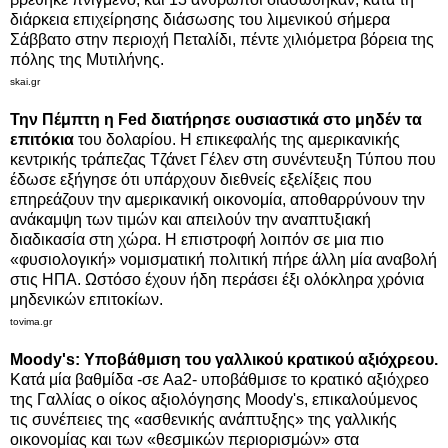
διάρκεια επιχείρησης διάσωσης του λιμενικού σήμερα
Σάββατο στην περιοχή Πεταλίδι, πέντε χιλιόμετρα βόρεια της
πόλης της Μυτιλήνης.
skai.gr
Την Πέμπτη η Fed διατήρησε ουσιαστικά στο μηδέν τα
επιτόκια
του δολαρίου. Η επικεφαλής της αμερικανικής
κεντρικής τράπεζας Τζάνετ Γέλεν στη συνέντευξη Τύπου που
έδωσε εξήγησε ότι υπάρχουν διεθνείς εξελίξεις που
επηρεάζουν την αμερικανική οικονομία, αποθαρρύνουν την
ανάκαμψη των τιμών και απειλούν την αναπτυξιακή
διαδικασία στη χώρα. Η επιστροφή λοιπόν σε μια πιο
«φυσιολογική» νομισματική πολιτική πήρε άλλη μία αναβολή
στις ΗΠΑ. Ωστόσο έχουν ήδη περάσει έξι ολόκληρα χρόνια
μηδενικών επιτοκίων.
tovima.gr
Moody's: Υποβάθμιση του γαλλικού κρατικού αξιόχρεου.
Κατά μία βαθμίδα -σε Aa2- υποβάθμισε το κρατικό αξιόχρεο
της Γαλλίας ο οίκος αξιολόγησης Moody's, επικαλούμενος
τις συνέπειες της «ασθενικής ανάπτυξης» της γαλλικής
οικονομίας και των «θεσμικών περιορισμών» στα