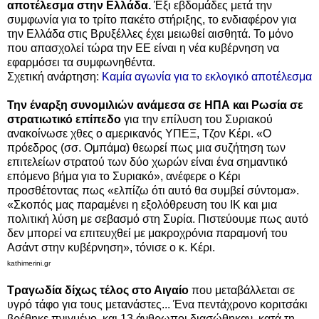
αποτέλεσμα στην Ελλάδα.
Έξι εβδομάδες μετά την
συμφωνία για το τρίτο πακέτο στήριξης, το ενδιαφέρον για
την Ελλάδα στις Βρυξέλλες έχει μειωθεί αισθητά. Το μόνο
που απασχολεί τώρα την ΕΕ είναι η νέα κυβέρνηση να
εφαρμόσει τα συμφωνηθέντα.
Σχετική ανάρτηση:
Καμία αγωνία για το εκλογικό αποτέλεσμα
Την έναρξη συνομιλιών ανάμεσα σε ΗΠΑ και Ρωσία σε
στρατιωτικό επίπεδο
για την επίλυση του Συριακού
ανακοίνωσε χθες ο αμερικανός ΥΠΕΞ, Τζον Κέρι. «Ο
πρόεδρος (σσ. Ομπάμα) θεωρεί πως μια συζήτηση των
επιτελείων στρατού των δύο χωρών είναι ένα σημαντικό
επόμενο βήμα για το Συριακό», ανέφερε ο Κέρι
προσθέτοντας πως «ελπίζω ότι αυτό θα συμβεί σύντομα».
«Σκοπός μας παραμένει η εξολόθρευση του ΙΚ και μια
πολιτική λύση με σεβασμό στη Συρία. Πιστεύουμε πως αυτό
δεν μπορεί να επιτευχθεί με μακροχρόνια παραμονή του
Ασάντ στην κυβέρνηση», τόνισε ο κ. Κέρι.
kathimerini.gr
Τραγωδία δίχως τέλος στο Αιγαίο
που μεταβάλλεται σε
υγρό τάφο για τους μετανάστες... Ένα πεντάχρονο κοριτσάκι
βρέθηκε πνιγμένο, και 13 άνθρωποι διασώθηκαν, κατά τη