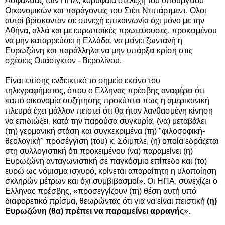
Ασφάλειας των ΗΠΑ, κορυφαία στελέχη του υπουργείου
Οικονομικών και παράγοντες του Στέιτ Ντιπάρτμεντ. Ολοι
αυτοί βρίσκονταν σε συνεχή επικοινωνία όχι μόνο με την
Αθήνα, αλλά και με ευρωπαϊκές πρωτεύουσες, προκειμένου
να μην καταρρεύσει η Ελλάδα, να μείνει ζωντανή η
Ευρωζώνη και παράλληλα να μην υπάρξει κρίση στις
σχέσεις Ουάσιγκτον - Βερολίνου.
Είναι επίσης ενδεικτικό το σημείο εκείνο του
τηλεγραφήματος, όπου ο Ελληνας πρέσβης αναφέρει ότι
«από οικονομία συζήτησης προκύπτει πως η αμερικανική
πλευρά έχει μάλλον πειστεί ότι θα ήταν λανθασμένη κίνηση
να επιδιώξει, κατά την παρούσα συγκυρία, (να) μεταβάλει
(τη) γερμανική στάση και συγκεκριμένα (τη) "φιλοσοφική-
θεολογική" προσέγγιση (του) κ. Σόιμπλε, (η) οποία εδράζεται
στη συλλογιστική ότι προκειμένου (να) παραμείνει (η)
Ευρωζώνη ανταγωνιστική σε παγκόσμιο επίπεδο και (το)
ευρώ ως νόμισμα ισχυρό, κρίνεται απαραίτητη η υλοποίηση
σκληρών μέτρων και όχι συμβιβασμοί». Οι ΗΠΑ, συνεχίζει ο
Ελληνας πρέσβης, «προσεγγίζουν (τη) θέση αυτή υπό
διαφορετικό πρίσμα, θεωρώντας ότι για να είναι πειστική
(η)
Ευρωζώνη (θα) πρέπει να παραμείνει αρραγής
».