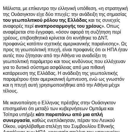
Μάλιστα, με επίκεντρο την ελληνική υπόθεση, «η στρατηγική
της Ουάσιγκτον είχε δύο πτυχές: την ανάδειξη της σημασίας
του γεωπολιτικού ρόλου της Ελλάδας
και τις συνεχείς
αναφορές περί
αναπροσαρμογής του χρέους
». Οπως
αναφέρεται στο έγγραφο, «όσον αφορά τη συζήτηση περί
χρέους, επιβοηθητικά κρίνεται ότι κινήθηκε το ΔΝΤ,
προφανώς κατόπιν σχετικής αμερικανικής παραίνεσης». Ως
προς τη γεωπολιτική πτυχή, είναι προφανές ότι οι ΗΠΑ ήταν
αυτές που ζήτησαν από την Αθήνα να αναδείξει τη
γεωπολιτική παράμετρο και τους κινδύνους που ελλόχευαν
για το δυτικό σύστημα ασφάλειας από μια πιθανή
κατάρρευση της Ελλάδας. Η ανάδειξη της γεωπολιτικής
παραμέτρου ήταν αμερικανική έμπνευση, ενώ ως γνωστόν
και η πτυχή αυτή χρησιμοποιήθηκε από την Αθήνα μέχρι
τέλους.
Με ικανοποίηση ο Ελληνας πρέσβης στην Ουάσιγκτον
επισημαίνει ότι μεταξύ των κυβερνήσεων Ομπάμα και
Τσίπρα υπήρξε
κάτι παραπάνω από μια απλή
συνεργασία
, καθώς ενεπλάκησαν, πέραν του Λευκού
Οίκου, υψηλόβαθμα στελέχη του Συμβουλίου Εθνικής