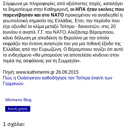
Σύμφωνα με πληροφορίες από αξιόπιστες πηγές, καταλήγει
το δημοσίευμα στην Καθημερινή,
οι ΗΠΑ ήταν εκείνες που
παρενέβησαν και στο ΝΑΤΟ
προκειμένου να αναδειχθεί η
γεωπολιτική σημασία της Ελλάδας. Ετσι, την περίοδο που
είχε οξυνθεί το κλίμα μεταξύ Τσίπρα - δανειστών, στις 20
Ιουνίου ο αναπλ. Γ.Γ. του ΝΑΤΟ, Αλεξάντερ Βέρσμποου,
κάνει δήλωση με αποδέκτη το Βερολίνο με την οποία
εκφράζει την έντονη ανησυχία του για μια πιθανή έξοδο της
Ελλάδας από την Ευρωζώνη. Ο Βέρσμποου τονίζει ότι αυτό
το ενδεχόμενο «θα μπορούσε να αποτελέσει κίνδυνο στον
τομέα της ασφάλειας για τη Συμμαχία».
Πηγή: www.kathimerini.gr 26.09.2015
Πώς η Ουάσιγκτον καθοδήγησε τον Τσίπρα έναντι των
Γερμανών
Afirimeno Blog
Κοινή χρήση
1 σχόλιο: