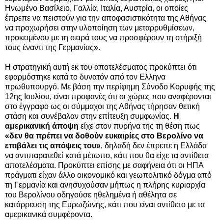
Ηνωμένο Βασίλειο, Γαλλία, Ιταλία, Αυστρία, οι οποίες
έπρεπε να πειστούν για την αποφασιστικότητα της Αθήνας
να προχωρήσει στην υλοποίηση των μεταρρυθμίσεων,
προκειμένου με τη σειρά τους να προσφέρουν τη στήριξή
τους έναντι της Γερμανίας».
Η στρατηγική αυτή εκ του αποτελέσματος προκύπτει ότι
εφαρμόστηκε κατά το δυνατόν από τον Ελληνα
πρωθυπουργό. Με βάση την περίφημη Σύνοδο Κορυφής της
12ης Ιουλίου, είναι προφανές ότι οι χώρες που αναφέρονται
στο έγγραφο ως οι σύμμαχοι της Αθήνας τήρησαν θετική
στάση και συνέβαλαν στην επίτευξη συμφωνίας.
Η
αμερικανική άποψη
είχε στον πυρήνα της τη θέση πως
«δεν θα πρέπει να δοθούν ευκαιρίες στο Βερολίνο να
επιβάλει τις απόψεις του»
, δηλαδή δεν έπρεπε η Ελλάδα
να αντιπαρατεθεί κατά μέτωπο, κάτι που θα είχε τα αντίθετα
αποτελέσματα. Προκύπτει επίσης με σαφήνεια ότι οι ΗΠΑ
πράγματι είχαν άλλο οικονομικό και γεωπολιτικό δόγμα από
τη Γερμανία και ανησυχούσαν μήπως η πλήρης κυριαρχία
του Βερολίνου οδηγούσε ηθελημένα ή αθέλητα σε
κατάρρευση της Ευρωζώνης, κάτι που είναι αντίθετο με τα
αμερικανικά συμφέροντα.