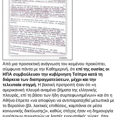
Από μια προσεκτική ανάγνωση του κειμένου προκύπτει,
σύμφωνα πάντα με την Καθημερινή, ότι
επί της ουσίας οι
ΗΠΑ συμβούλευαν την κυβέρνηση Τσίπρα κατά τη
διάρκεια των διαπραγματεύσεων, μέχρι και την
τελευταία στιγμή.
Η βασική προτροπή ήταν ότι «η
αμερικανική πλευρά αναμένει βήματα της ελληνικής
πλευράς, επί τη βάσει των ήδη συμπεφωνημένων» και ότι η
Αθήνα έπρεπε «να αποφύγει να αντιπαραταχθεί μετωπικά με
το Βερολίνο (βλ. λεκτικές επιθέσεις, καμπάνια σε μέσα
κοινωνικής δικτύωσης)», καθώς στόχος ήταν «η δημιουργία
ευρύτερων συμμαχιών με λοιπές ευρωπαϊκές χώρες, ήτοι