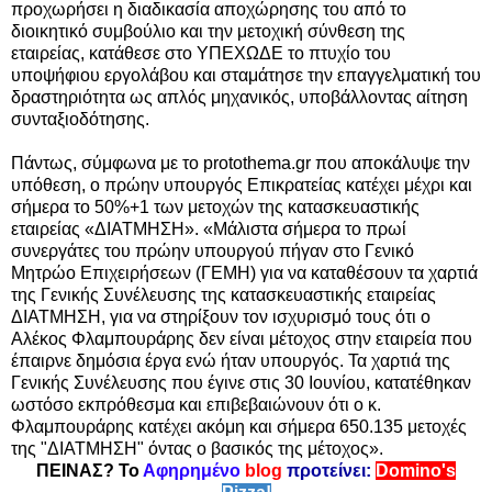
προχωρήσει η διαδικασία αποχώρησης του από το
διοικητικό συμβούλιο και την μετοχική σύνθεση της
εταιρείας, κατάθεσε στο ΥΠΕΧΩΔΕ το πτυχίο του
υποψήφιου εργολάβου και σταμάτησε την επαγγελματική του
δραστηριότητα ως απλός μηχανικός, υποβάλλοντας αίτηση
συνταξιοδότησης.
Πάντως, σύμφωνα με το protothema.gr που αποκάλυψε την
υπόθεση, ο πρώην υπουργός Επικρατείας κατέχει μέχρι και
σήμερα το 50%+1 των μετοχών της κατασκευαστικής
εταιρείας «ΔΙΑΤΜΗΣΗ». «Μάλιστα σήμερα το πρωί
συνεργάτες του πρώην υπουργού πήγαν στο Γενικό
Μητρώο Επιχειρήσεων (ΓΕΜΗ) για να καταθέσουν τα χαρτιά
της Γενικής Συνέλευσης της κατασκευαστικής εταιρείας
ΔΙΑΤΜΗΣΗ, για να στηρίξουν τον ισχυρισμό τους ότι ο
Αλέκος Φλαμπουράρης δεν είναι μέτοχος στην εταιρεία που
έπαιρνε δημόσια έργα ενώ ήταν υπουργός. Τα χαρτιά της
Γενικής Συνέλευσης που έγινε στις 30 Ιουνίου, κατατέθηκαν
ωστόσο εκπρόθεσμα και επιβεβαιώνουν ότι ο κ.
Φλαμπουράρης κατέχει ακόμη και σήμερα 650.135 μετοχές
της "ΔΙΑΤΜΗΣΗ" όντας ο βασικός της μέτοχος».
ΠΕΙΝΑΣ? Το
Αφηρημένο
blog
προτείνει:
Domino's