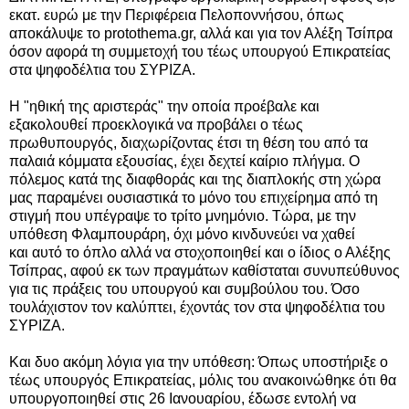
εκατ. ευρώ με την Περιφέρεια Πελοποννήσου, όπως
αποκάλυψε το protothema.gr,
αλλά και για τον Αλέξη Τσίπρα
όσον αφορά τη συμμετοχή του τέως υπουργού Επικρατείας
στα ψηφοδέλτια του ΣΥΡΙΖΑ.
Η "ηθική της αριστεράς" την οποία προέβαλε και
εξακολουθεί
προεκλογικά να
προβάλει ο τέως
πρωθυπουργός, διαχωρίζοντας έτσι τη θέση του από τα
παλαιά κόμματα εξουσίας, έχει δεχτεί
καίριο πλήγμα. Ο
πόλεμος κατά της
διαφθοράς και της διαπλοκής στη χώρα
μας παραμένει ουσιαστικά το μόνο του επιχείρημα από τη
στιγμή που υπέγραψε το τρίτο μνημόνιο.
Τώρα, με την
υπόθεση
Φλαμπουράρη,
όχι μόνο κινδυνεύει να χαθεί
και
αυτό το όπλο
αλλά
να στοχοποιηθεί
και ο ίδιος ο Αλέξης
Τσίπρας, αφού εκ των πραγμάτων καθίσταται συνυπεύθυνος
για τις πράξεις του υπουργού και συμβούλου του. Όσο
τουλάχιστον τον καλύπτει, έχοντάς τον στα
ψηφοδέλτια του
ΣΥΡΙΖΑ.
Και δυο ακόμη λόγια για την υπόθεση: Όπως υποστήριξε ο
τέως υπουργός Επικρατείας, μόλις του ανακοινώθηκε ότι θα
υπουργοποιηθεί στις 26 Ιανουαρίου, έδωσε εντολή να