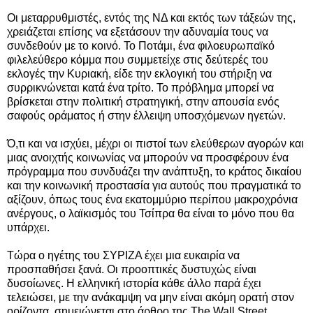
Οι μεταρρυθμιστές, εντός της ΝΔ και εκτός των τάξεών της,
χρειάζεται επίσης να εξετάσουν την αδυναμία τους να
συνδεθούν με το κοινό. Το Ποτάμι, ένα φιλοευρωπαϊκό
φιλελεύθερο κόμμα που συμμετείχε στις δεύτερές του
εκλογές την Κυριακή, είδε την εκλογική του στήριξη να
συρρικνώνεται κατά ένα τρίτο. Το πρόβλημα μπορεί να
βρίσκεται στην πολιτική στρατηγική, στην απουσία ενός
σαφούς οράματος ή στην έλλειψη υποσχόμενων ηγετών.
Ό,τι και να ισχύει, μέχρι οι πιστοί των ελεύθερων αγορών και
μιας ανοιχτής κοινωνίας να μπορούν να προσφέρουν ένα
πρόγραμμα που συνδυάζει την ανάπτυξη, το κράτος δικαίου
και την κοινωνική προστασία για αυτούς που πραγματικά το
αξίζουν, όπως τους ένα εκατομμύριο περίπου μακροχρόνια
ανέργους, ο λαϊκισμός του Τσίπρα θα είναι το μόνο που θα
υπάρχει.
Τώρα ο ηγέτης του ΣΥΡΙΖΑ έχει μια ευκαιρία να
προσπαθήσει ξανά. Οι προοπτικές δυστυχώς είναι
δυσοίωνες. Η ελληνική ιστορία κάθε άλλο παρά έχει
τελειώσει, με την ανάκαμψη να μην είναι ακόμη ορατή στον
ορίζοντα, σημειώνεται στο άρθρο της The Wall Street