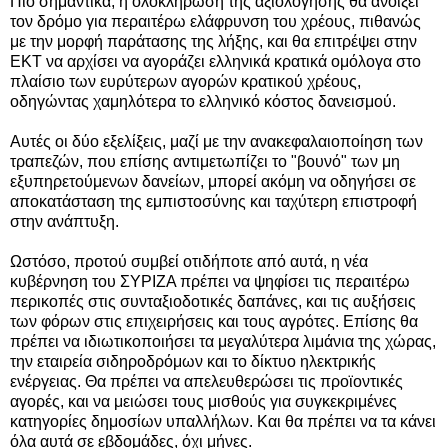
Πιο σημαντικά, η ολοκλήρωση της αξιολόγησης θα ανοίξει
τον δρόμο για περαιτέρω ελάφρυνση του χρέους, πιθανώς
με την μορφή παράτασης της λήξης, και θα επιτρέψει στην
ΕΚΤ να αρχίσει να αγοράζει ελληνικά κρατικά ομόλογα στο
πλαίσιο των ευρύτερων αγορών κρατικού χρέους,
οδηγώντας χαμηλότερα το ελληνικό κόστος δανεισμού.
Αυτές οι δύο εξελίξεις, μαζί με την ανακεφαλαιοποίηση των
τραπεζών, που επίσης αντιμετωπίζει το "βουνό" των μη
εξυπηρετούμενων δανείων, μπορεί ακόμη να οδηγήσει σε
αποκατάσταση της εμπιστοσύνης και ταχύτερη επιστροφή
στην ανάπτυξη.
Ωστόσο, προτού συμβεί οτιδήποτε από αυτά, η νέα
κυβέρνηση του ΣΥΡΙΖΑ πρέπει να ψηφίσει τις περαιτέρω
περικοπές στις συνταξιοδοτικές δαπάνες, και τις αυξήσεις
των φόρων στις επιχειρήσεις και τους αγρότες. Επίσης θα
πρέπει να ιδιωτικοποιήσει τα μεγαλύτερα λιμάνια της χώρας,
την εταιρεία σιδηροδρόμων και το δίκτυο ηλεκτρικής
ενέργειας. Θα πρέπει να απελευθερώσει τις προϊοντικές
αγορές, και να μειώσει τους μισθούς για συγκεκριμένες
κατηγορίες δημοσίων υπαλλήλων. Και θα πρέπει να τα κάνει
όλα αυτά σε εβδομάδες, όχι μήνες.