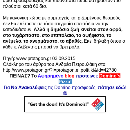
αριστεροακροδεξιάς και πιθανότατα τώρα θα ήμασταν πιο
πλούσιοι κατά 60 δισ.
Με κανονική χώρα με συμπαγείς και ριζωμένους θεσμούς
δεν θα επέτρεπε σε τόσο στιγμιαία επεισόδια να την
καταδικάσουν.
Αλλά η δημόσια ζωή κινείται στον αφρό,
στο τυχάρπαστο, στο επιπόλαιο, το αψήφιστο, το
ανέμελο, το ανερμάτιστο, το αβαθές.
Εκεί δηλαδή όπου ο
κάθε κ. Λεβέντης μπορεί να βρει ρόλο.
Πηγή:
www.protagon.gr 03.09.2015
Ολόκληρο του άρθρο του
Ανδρέα Πετρουλάκη στο:
http://www.protagon.gr/?i=protagon.el.politiki&id=42780
ΠΕΙΝΑΣ? Το
Αφηρημένο
blog
προτείνει:
Domino's
Pizza!
Για
Να Ανακαλύψεις
τις Domino προσφορές,
πάτησε εδώ!
😄