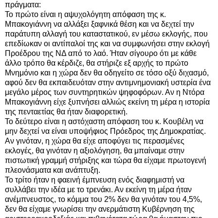
πράγματα:
Το πρώτο είναι η αψυχολόγητη απόφαση της κ.
Μπακογιάννη να αλλάξει ξαφνικά θέση και να δεχτεί την
παράτυπη αλλαγή του καταστατικού, εν μέσω εκλογής, που
επεδίωκαν οι αντίπαλοί της και να συμφωνήσει στην εκλογή
Προέδρου της ΝΔ από το λαό. Ήταν σίγουρο ότι με κάθε
άλλο τρόπο θα κέρδιζε, θα στήριζε εξ αρχής το πρώτο
Μνημόνιο και η χώρα δεν θα οδηγείτο σε τόσο οξύ διχασμό,
αφού δεν θα εκπαιδευόταν στην αντιμνημονιακή υστερία ένα
μεγάλο μέρος των συντηρητικών ψηφοφόρων. Αν η Ντόρα
Μπακογιάννη είχε ξυπνήσει αλλιώς εκείνη τη μέρα η ιστορία
της πενταετίας θα ήταν διαφορετική.
Το δεύτερο είναι η αστόχαστη απόφαση του κ. Κουβέλη να
μην δεχτεί να είναι υποψήφιος Πρόεδρος της Δημοκρατίας.
Αν γινόταν, η χώρα θα είχε αποφύγει τις περασμένες
εκλογές, θα γινόταν η αξιολόγηση, θα μπαίναμε στην
πιστωτική γραμμή στήριξης και τώρα θα είχαμε πρωτογενή
πλεονάσματα και ανάπτυξη.
Το τρίτο ήταν η φαεινή έμπνευση ενός διαφημιστή να
συλλάβει την ιδέα με το τρενάκι. Αν εκείνη τη μέρα ήταν
ανέμπνευστος, το κόμμα του 2% δεν θα γινόταν του 4,5%,
δεν θα είχαμε γνωρίσει την ανερμάτιστη Κυβέρνηση της