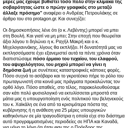
μέρες μας έχουμε βυθιστεί τόσο πολύ στην κλίμακα της
σοβαρότητας ώστε ο πρώην γραφικός στο μεταξύ
άλλαξε πρόσημο"
αναφέρει ο
Ανδρέας Πετρουλάκης σε
άρθρο του στο
protagon.gr
.
Και συνεχίζει:
Οι δημοσκοπήσεις λένε ότι (o κ. Λεβέντης) μπορεί να μπει
στη Βουλή. Και γιατί να μη μπει; Στην εποχή που θεωρείται
άξιο λόγου τι δηλώνει η κ. Ραχήλ Μακρή και ο κ.
Μιχελογιαννάκης, λίγους θα εκπλήξει. Η δυνατότητά μας να
εκπλησσόμαστε έχει εξανεμιστεί αυτά τα πέντε χρόνια όταν
διαπιστώσαμε
πόσο έρμαιο του τυχαίου, του ελαφρού,
του αψυχολόγητου, του ρηχού μπορεί να γίνει η
δημόσια ζωή
με συνέπειες καταστροφικές κάποιες φορές.
Πόσο συχνά το ασόβαρο και το γκροτέσκο πήρε το ρόλο του
πρωταγωνιστή στα κοινά μας πράγματα προκαλώντας τον
ορθό λόγο. Πόσο απαθείς, στο τέλος, παρακολουθούσαμε
σαν κάτι πολύ φυσιολογικό να εκτυλίσσεται μπροστά στα
μάτια μας η υπουργοποίηση ενός πολιτικού του βεληνεκούς
του κ. Χαϊκάλη σε ένα από τα κρισιμότερα πόστα της
κυβέρνησης ή η ανάθεση για 25 μέρες υπουργικών
καθηκόντων σε μία τραγουδίστρια η οποία είχε στο διάστημα
αυτό προγραμματισμένες περιοδείες σε ΗΠΑ και Καναδά,
για μόνο το λόγο ότι ήταν φαν της ο Πρόεδρος της