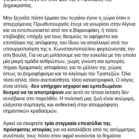
Δημοκρατίας.
Μην ξεχνάτε πόσο έρμαιο του τυχαίου έγινε η χώρα όταν ο
απερχόμενος Πρωθυπουργός έτυχε να γνωρίσει στην Αίγινα
και να εντυπωσιαστεί από τον κ.Βαρουφάκη, ή πόσο
επιβλαβές υπήρξε για τους θεσμούς το αψήφιστο και
επιπόλαιο της απόφασης του ίδιου να απαλλαγεί από την
υπουργοποίηση της κ. Κωνσταντοπούλου φορτώνοντάς την
στη Βουλή. Για να μη μιλήσουμε για την ευκολία με την οποία
μία μικρή ομάδα ανθρώπων, χωρίς γνώση και εμπειρία,
πήραν δραματικές αποφάσεις για το μέλλον της χώρας
όπως το Δημοψήφισμα και το κλείσιμο την Τραπεζών. Όλα
τόσο απλά, τόσο ανεπαίσθητα, τόσο καταστροφικά. Ο λόγος
είναι απλός-
δεν υπήρχαν ισχυροί και εμπεδωμένοι
θεσμοί να τα αποτρέψουν
και αυτό σε τέτοια έκταση δεν
συνέβαινε στο παρελθόν. Η πολιτική μας ζωή είναι ανώριμη,
ελάχιστα συμπαγής και ανθεκτική στην απορρόφηση
σημαντικών κραδασμών.
Αρκεί να σκεφτείτε
τρία στιγμιαία επεισόδια της
πρόσφατης ιστορίας
για να καταλάβετε από τις ασύμμετρες
συνέπειές τους πόσο στον αφρό κινούνται τα δημόσια