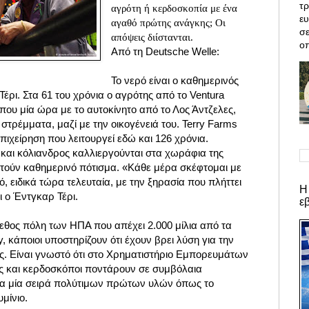
τρ
αγρότη ή κερδοσκοπία με ένα
ε
αγαθό πρώτης ανάγκης; Οι
σε
απόψεις διίστανται.
οπ
Από τη Deutsche Welle:
Το νερό είναι ο καθημερινός
ρι. Στα 61 του χρόνια ο αγρότης από το Ventura
που μία ώρα με το αυτοκίνητο από το Λος Άντζελες,
στρέμματα, μαζί με την οικογένειά του. Terry Farms
πιχείρηση που λειτουργεί εδώ και 126 χρόνια.
 και κόλιανδρος καλλιεργούνται στα χωράφια της
ιτούν καθημερινό πότισμα. «Κάθε μέρα σκέφτομαι με
, ειδικά τώρα τελευταία, με την ξηρασία που πλήττει
Η
ι ο Έντγκαρ Τέρι.
ε
έγεθος πόλη των ΗΠΑ που απέχει 2.000 μίλια από τα
, κάποιοι υποστηρίζουν ότι έχουν βρει λύση για την
ας. Είναι γνωστό ότι στο Χρηματιστήριο Εμπορευμάτων
ς και κερδοσκόποι ποντάρουν σε συμβόλαια
ια μία σειρά πολύτιμων πρώτων υλών όπως το
υμίνιο.