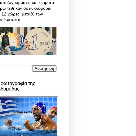
απεζογραμμάτια και κέρματα
υρώ τέθηκαν σε κυκλοφορία
 12 χώρες, μεταξύ των
οίων και η ...
 φωτογραφία της
βδομάδας