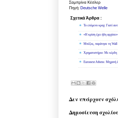
Σαμπρίνα Κέσλερ
Πηγή:
Deutsche Welle
Σχετικά Άρθρα :
Οικονομία
To επόμενο κραχ: Γιατί αυτ
«Η κρίση έχει ήδη αρχίσει
Μπέζος, παράτησε τη Wall S
Χρηματιστήριο: Με κέρδη 
Euronext Athens: Μηχανή 
Δεν υπάρχουν σχόλ
Δημοσίευση σχολίο