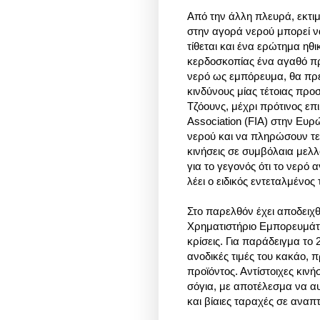
Από την άλλη πλευρά, εκτιμ
στην αγορά νερού μπορεί να
τίθεται και ένα ερώτημα ηθι
κερδοσκοπίας ένα αγαθό πρ
νερό ως εμπόρευμα, θα πρέ
κινδύνους μίας τέτοιας προ
Τζόουνς, μέχρι πρότινος επ
Association (FIA) στην Ευρώ
νερού και να πληρώσουν τελ
κινήσεις σε συμβόλαια μελλ
για το γεγονός ότι το νερό
λέει ο ειδικός εντεταλμέν
Στο παρελθόν έχει αποδειχθ
Χρηματιστήριο Εμπορευμάτω
κρίσεις. Για παράδειγμα το
ανοδικές τιμές του κακάο, 
προϊόντος. Αντίστοιχες κινήσ
σόγια, με αποτέλεσμα να αυ
και βίαιες ταραχές σε ανα