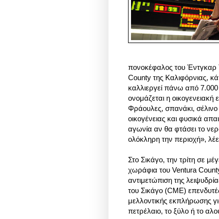
πονοκέφαλος του Έντγκαρ Τέ
County της Καλιφόρνιας, κά
καλλιεργεί πάνω από 7.000 
ονομάζεται η οικογενειακή ε
Φράουλες, σπανάκι, σέλινο
οικογένειας και φυσικά απα
αγωνία αν θα φτάσει το νερό
ολόκληρη την περιοχή», λέε
Στο Σικάγο, την τρίτη σε μ
χωράφια του Ventura County
αντιμετώπιση της λειψυδρί
του Σικάγο (CME) επενδυτέ
μελλοντικής εκπλήρωσης γ
πετρέλαιο, το ξύλο ή το αλο