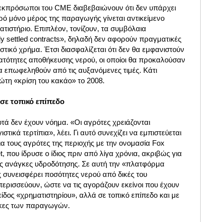
εκπρόσωποι του CME διαβεβαιώνουν ότι δεν υπάρχει
κρό μόνο μέρος της παραγωγής γίνεται αντικείμενο
τιστήριο. Επιπλέον, τονίζουν, τα συμβόλαια
ly settled contracts», δηλαδή δεν αφορούν πραγματικές
στικό χρήμα. Έτσι διασφαλίζεται ότι δεν θα εμφανιστούν
νατότητες αποθήκευσης νερού, οι οποίοι θα προκαλούσαν
α επωφεληθούν από τις αυξανόμενες τιμές. Κάτι
ρώτη «κρίση του κακάο» το 2008.
σε τοπικό επίπεδο
υτά δεν έχουν νόημα. «Οι αγρότες χρειάζονται
στικά τερτίπια», λέει. Γι αυτό συνεχίζει να εμπιστεύεται
για τους αγρότες της περιοχής με την ονομασία Fox
 που ίδρυσε ο ίδιος πριν από λίγα χρόνια, ακριβώς για
λες ανάγκες υδροδότησης. Σε αυτή την «πλατφόρμα
συνεισφέρει ποσότητες νερού από δικές του
ερισσεύουν, ώστε να τις αγοράζουν εκείνοι που έχουν
είδος «χρηματιστηρίου», αλλά σε τοπικό επίπεδο και με
γκες των παραγωγών.