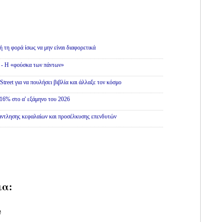
ή τη φορά ίσως να μην είναι διαφορετικά
» - Η «φούσκα των πάντων»
treet για να πουλήσει βιβλία και άλλαξε τον κόσμο
16% στο α' εξάμηνο του 2026
άντλησης κεφαλαίων και προσέλκυσης επενδυτών
ια:
υ