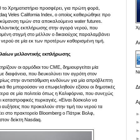
0 το Χρηματιστήριο προσφέρει, για πρώτη φορά,
daq Veles California Index, ο οποίος καθιερώθηκε προ
διακύμανση τιμών στα αποκαλούμενα water futures.
Χ
ελλοντικής εκπλήρωσης στην αγορά νερού, που
δομένη στιγμή στο μέλλον ο δικαιούχος παραλαμβάνει
 νερού σε μία εκ των προτέρων καθορισμένη τιμή.
Α
ολαίων μελλοντικής εκπλήρωσης
ηρίζουν οι αρμόδιοι του CME, δημιουργείται μία
Νέ
ε διαφάνεια, που διευκολύνει τον αγρότη στον
ρίως στην αντιστάθμιση κινδύνων για μία απρόβλεπτη
κά θα μπορούσαν να επωφεληθούν εξίσου οι δημοτικές
Δ
αίτερα σε μία πολιτεία όπως η Καλιφόρνια, που συνεχώς
αι καταστροφικές πυρκαγιές. «Είναι δύσκολο να
Α
οι αυξήσεις που προκαλούν στην τιμή του νερού τα
έει στο πρακτορείο Bloomberg ο Πάτρικ Βολφ,
 στον δείκτη Nasdaq.