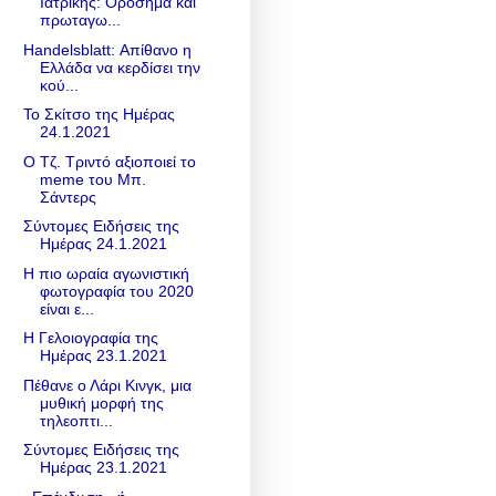
Ιατρικής: Ορόσημα και
πρωταγω...
Handelsblatt: Απίθανο η
Ελλάδα να κερδίσει την
κού...
Το Σκίτσο της Ημέρας
24.1.2021
Ο Τζ. Τριντό αξιοποιεί το
meme του Μπ.
Σάντερς
Σύντομες Ειδήσεις της
Ημέρας 24.1.2021
Η πιο ωραία αγωνιστική
φωτογραφία του 2020
είναι ε...
Η Γελοιογραφία της
Ημέρας 23.1.2021
Πέθανε ο Λάρι Κινγκ, μια
μυθική μορφή της
τηλεοπτι...
Σύντομες Ειδήσεις της
Ημέρας 23.1.2021