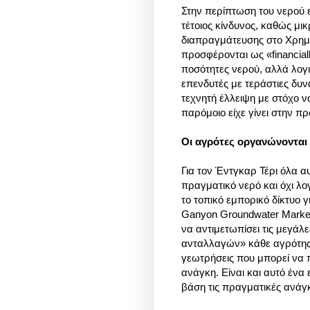
Στην περίπτωση του νερού 
τέτοιος κίνδυνος, καθώς μι
διαπραγμάτευσης στο Χρημα
προσφέρονται ως «financial
ποσότητες νερού, αλλά λογι
επενδυτές με τεράστιες δυ
τεχνητή έλλειψη με στόχο ν
παρόμοιο είχε γίνει στην π
Οι αγρότες οργανώνονται 
Για τον Έντγκαρ Τέρι όλα α
πραγματικό νερό και όχι λογι
το τοπικό εμπορικό δίκτυο 
Ganyon Groundwater Market,
να αντιμετωπίσει τις μεγά
ανταλλαγών» κάθε αγρότης 
γεωτρήσεις που μπορεί να π
ανάγκη. Είναι και αυτό ένα 
βάση τις πραγματικές ανά