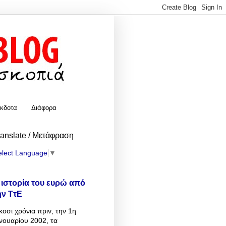
κδοτα
Διάφορα
ranslate / Μετάφραση
elect Language
▼
 ιστορία του ευρώ από
ην ΤτΕ
κοσι χρόνια πριν, την 1η
νουαρίου 2002, τα