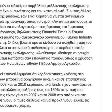
ούν οι ειδικοί, τα συμβόλαια μελλοντικής εκπλήρωσης
 έχουν συνέπειες για τον καταναλωτή. Συν τοις άλλοις
κής φύσεως, εάν είναι θεμιτό να γίνεται αντικείμενο
ώτης ανάγκης, όπως το νερό. «Αν αντιμετωπίσουμε το
πει να αναλογιστούμε τους άμεσους και έμμεσους
σέγγισης», δηλώνει στους Financial Times ο Σάιμον
ικεφαλής του αμερικανικού οργανισμού Futures Industry
πη. Ο ίδιος βλέπει ορατό κίνδυνο να αυξηθεί η τιμή του
ικά οι οικονομικά ασθενέστεροι τις κερδοσκοπικές
οντικής εκπλήρωσης. «Αισθάνομαι ιδιαίτερη ανησυχία
 αντιμετωπίζεται σαν επενδυτικό προϊόν, όπως ο χρυσός»,
ος των Ηνωμένων Εθνών Πέδρο Αρρόχο Αγκουίδο.
εί επανειλλημμένα ότι κερδοσκοπικές κινήσεις στο
ν μπορεί να οδηγήσουν ακόμη και σε επισιτιστικές
 2008 και το 2010 κερδοσκοπικά funds είχαν ποντάρει σε
προκαλώντας αυξήσεις έως και 150% στην τιμή του
εις είχαν γίνει το 2007 και το 2008 στo σιτάρι και στη
ξηθούν οι τιμές διεθνώς και να προκληθούν ελλείψεις
πτυσσόμενες χώρες.