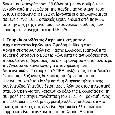
διάστημα, κατεγράφησαν 19 θάνατοι, με τον αριθμό των
νεκρών από την εμφάνιση της πανδημίας να φτάνει τους
5.488. Παράλληλα, σε 322 ανέρχονται οι διασωληνωμένοι
ασθενείς, ενώ 1031 ασθενείς έχουν εξέλθει από τις ΜΕΘ
από την αρχή της πανδημίας. Ο συνολικός αριθμός των
κρουσμάτων ανέρχεται στα 148.925.
Η Τουρκία συνδέει τις διερευνητικές με τον
Αρχιεπίσκοπο Ιερώνυμο.
Σφοδρή επίθεση στον
Αρχιεπίσκοπο Αθηνών και Πάσης Ελλάδος, εξαπολύει το
τουρκικό υπουργείο Εξωτερικών, μετά τις αντιδράσεις που
προκάλεσαν οι δηλώσεις του κ.κ. Ιερώνυμου για το Ισλάμ, με
την Άγκυρα να κάνει λόγο για υπονόμευση των
διερευνητικών. Το τουρκικό ΥΠΕΞ τονίζει πως «καταδικάζει
έντονα τις αλαζονικές δηλώσεις του Αρχιεπισκόπου
Ιερωνύμου κατά του Ισλάμ κατά τη διάρκεια τηλεοπτικής
συνέντευξης. Υπενθυμίζεται πως μιλώντας στον τηλεοπτικό
σταθμό Open για τον καταλυτικό ρόλο της Εκκλησίας και τη
συμβολή της στην Επανάσταση του 1821, ο Προκαθήμενος
της Ελλαδικής Εκκλησίας, μεταξύ άλλων, δήλωσε ότι «το
Ισλάμ, οι πολίτες του, δεν είναι θρησκεία αλλά πολιτικό
κόμμα και είναι οι άνθρωποι του πολέμου. Είναι οι