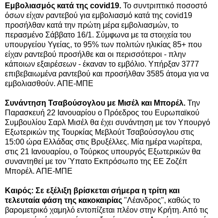
Εμβολιασμός κατά της covid19.
Το συντριπτικό ποσοστό
όσων είχαν ραντεβού για εμβολιασμό κατά της covid19
προσήλθαν κατά την πρώτη μέρα εμβολιασμών, το
περασμένο Σάββατο 16/1. Σύμφωνα με τα στοιχεία του
υπουργείου Υγείας, το 95% των πολιτών ηλικίας 85+ που
είχαν ραντεβού προσήλθε και οι περισσότεροι - πλην
κάποιων εξαιρέσεων - έκαναν το εμβόλιο. Υπήρξαν 3777
επιβεβαιωμένα ραντεβού και προσήλθαν 3585 άτομα για να
εμβολιασθούν. ΑΠΕ-ΜΠΕ
Συνάντηση Τσαβούσογλου με Μισέλ και Μπορέλ.
Την
Παρασκευή 22 Ιανουαρίου ο Πρόεδρος του Ευρωπαϊκού
Συμβουλίου Σαρλ Μισέλ θα έχει συνάντηση με τον Υπουργό
Εξωτερικών της Τουρκίας Μεβλούτ Τσαβούσογλου στις
15:00 ώρα Ελλάδας στις Βρυξέλλες. Μία ημέρα νωρίτερα,
στις 21 Ιανουαρίου, ο Τούρκος υπουργός Εξωτερικών θα
συναντηθεί με τον Ύπατο Εκπρόσωπο της ΕΕ Ζοζέπ
Μπορέλ. ΑΠΕ-ΜΠΕ
Καιρός: Σε εξέλιξη βρίσκεται σήμερα η τρίτη και
τελευταία φάση της κακοκαιρίας
"Λέανδρος", καθώς το
βαρομετρικό χαμηλό εντοπίζεται πλέον στην Κρήτη. Από τις