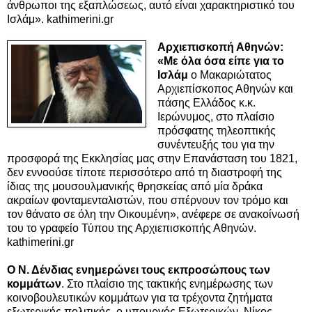
άνθρωποι της εξαπλώσεως, αυτό είναι χαρακτηριστικό του
Ισλάμ». kathimerini.gr
Αρχιεπισκοπή Αθηνών:
«Με όλα όσα είπε για το
Ισλάμ
ο Μακαριώτατος
Αρχιεπίσκοπος Αθηνών και
πάσης Ελλάδος κ.κ.
Ιερώνυμος, στο πλαίσιο
πρόσφατης τηλεοπτικής
συνέντευξής του για την
προσφορά της Εκκλησίας μας στην Επανάσταση του 1821,
δεν εννοούσε τίποτε περισσότερο από τη διαστροφή της
ίδιας της μουσουλμανικής θρησκείας από μία δράκα
ακραίων φονταμενταλιστών, που σπέρνουν τον τρόμο και
τον θάνατο σε όλη την Οικουμένη», ανέφερε σε ανακοίνωσή
του το γραφείο Τύπου της Αρχιεπισκοπής Αθηνών.
kathimerini.gr
Ο Ν. Δένδιας ενημερώνει τους εκπροσώπους των
κομμάτων
. Στο πλαίσιο της τακτικής ενημέρωσης των
κοινοβουλευτικών κομμάτων για τα τρέχοντα ζητήματα
εξωτερικής πολιτικής, ο υπουργός Εξωτερικών, Νίκος