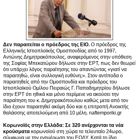
Δεν παραιτείται ο πρόεδρος της ΕΙΟ.
Ο πρόεδρος της
Ελληνικής Ιστιοπλοϊκής Ομοσπονδίας από το 1997,
Αντώνης Δημητρακόπουλος, αναφερόμενος στην υπόθεση
της Σοφίας Μπεκατώρου δήλωσε στην ΕΡΤ, πως δεν θεωρεί
ότι υπάρχει λόγος παραίτησης του απαντώντας «γιατί να
παραιτηθώ, είναι συλλογική ευθύνη;». Στον αντίποδα ο
παραιτηθείς από την Ομοσπονδία και πρόεδρος του
Ιστιοπλοϊκού Ομίλου Πειραιώς Γ. Παπαδημητρίου δήλωσε
στην ΕΡΤ ότι ηθικά και μόνο περίμενε να ακούσει την
παραίτηση του κ. Δημητρακόπουλου καθώς μετα από τον
ίδιο έχουν παραιτηθεί ακόμη δύο και η επιτροπή Ανοικτής
θαλάσσης αποτελούμενη από 10 μέλη. naftemporiki.gr
Κορωνοϊός στην Ελλάδα: Σε 320 ανέρχονται τα νέα
κρούσματα
κορωνοϊού στη χώρα το τελευταίο 24ωρο,
σύμφωνα με την ενημέρωση του ΕΟΔΥ. Κατά το ίδιο