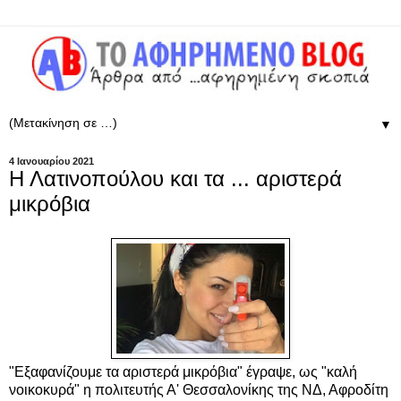
▼
4 Ιανουαρίου 2021
Η Λατινοπούλου και τα ... αριστερά
μικρόβια
"Εξαφανίζουμε τα αριστερά μικρόβια" έγραψε, ως "καλή
νοικοκυρά" η πολιτευτής Α' Θεσσαλονίκης της ΝΔ, Αφροδίτη