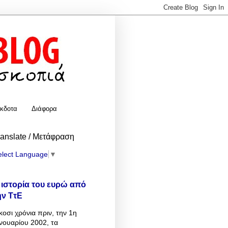
κδοτα
Διάφορα
ranslate / Μετάφραση
elect Language
▼
 ιστορία του ευρώ από
ην ΤτΕ
κοσι χρόνια πριν, την 1η
νουαρίου 2002, τα