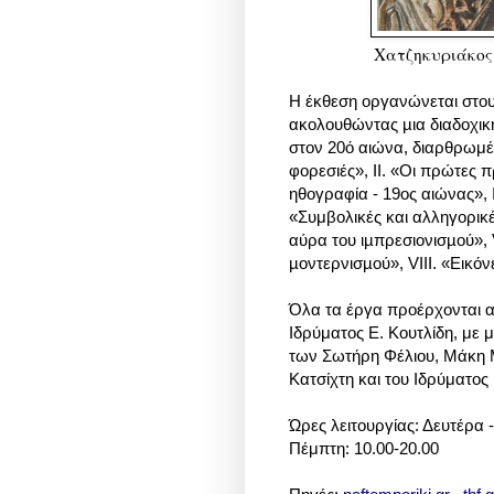
Χατζηκυριάκος 
Η έκθεση οργανώνεται στου
ακολουθώντας µια διαδοχική
στον 20ό αιώνα, διαρθρωμένη
φορεσιές», ΙΙ. «Οι πρώτες 
ηθογραφία - 19ος αιώνας», 
«Συμβολικές και αλληγορικές
αύρα του ιµπρεσιονισµού», 
µοντερνισµού», VIII. «Εικό
Όλα τα έργα προέρχονται απ
Ιδρύματος Ε. Κουτλίδη, με
των Σωτήρη Φέλιου, Μάκη Μ
Κατσίχτη και του Ιδρύματος
Ώρες λειτουργίας: Δευτέρα 
Πέμπτη: 10.00-20.00