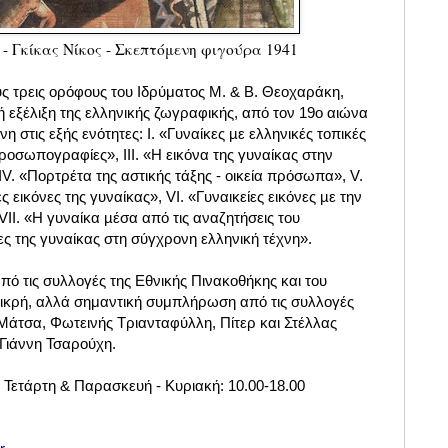
- Γκίκας Νίκος - Σκεπτόμενη φιγούρα 1941
ς τρεις ορόφους του Ιδρύματος Μ. & Β. Θεοχαράκη,
 εξέλιξη της ελληνικής ζωγραφικής, από τον 19ο αιώνα
 στις εξής ενότητες: I. «Γυναίκες µε ελληνικές τοπικές
προσωπογραφίες», ΙΙΙ. «Η εικόνα της γυναίκας στην
IV. «Πορτρέτα της αστικής τάξης - οικεία πρόσωπα», V.
 εικόνες της γυναίκας», VI. «Γυναικείες εικόνες µε την
VII. «Η γυναίκα µέσα από τις αναζητήσεις του
νες της γυναίκας στη σύγχρονη ελληνική τέχνη».
ό τις συλλογές της Εθνικής Πινακοθήκης και του
 μικρή, αλλά σημαντική συμπλήρωση από τις συλλογές
άτσα, Φωτεινής Τριανταφύλλη, Πίτερ και Στέλλας
 Γιάννη Τσαρούχη.
- Τετάρτη & Παρασκευή - Κυριακή: 10.00-18.00