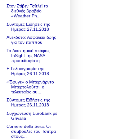
Στον Στίβεν Τσίτλεϊ το
διεθνές βραβείο
«Weather Ph...
Σύντομες Ειδήσεις της
Ημέρας 27.11.2018
Ανέκδοτο: Ασφάλεια ζωής
για τον παππού
Το διαστημικό σκάφος
InSight της NASA
προσεδαφίστη...
Η Γελοιογραφία της
Ημέρας 26.11.2018
«Έφυγε» ο Μπερνάρντο
Μπερτολούτσι, ο
τελευταίος αυ...
Σύντομες Ειδήσεις της
Ημέρας 26.11.2018
Συγχώνευση Eurobank με
Grivalia
Corriere della Sera: Οι
συμβουλές του Τσίπρα
στους...