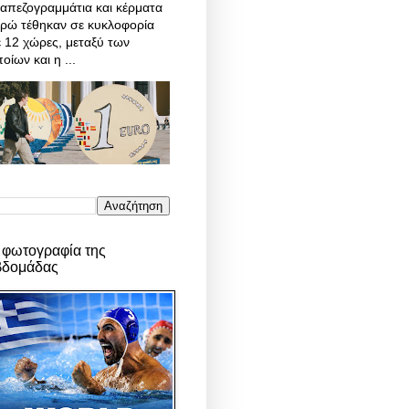
απεζογραμμάτια και κέρματα
υρώ τέθηκαν σε κυκλοφορία
 12 χώρες, μεταξύ των
οίων και η ...
 φωτογραφία της
βδομάδας