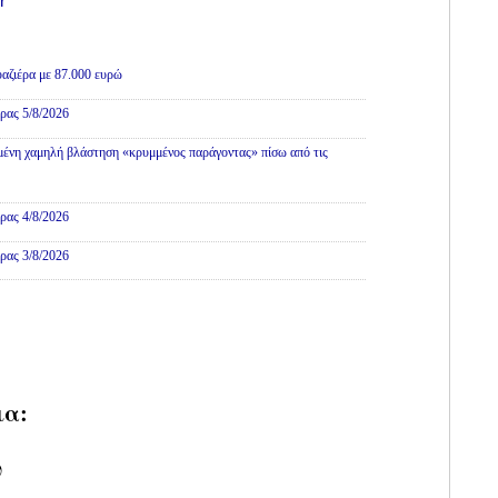
r
αζιέρα με 87.000 ευρώ
ρας 5/8/2026
ένη χαμηλή βλάστηση «κρυμμένος παράγοντας» πίσω από τις
ρας 4/8/2026
ρας 3/8/2026
ια:
υ