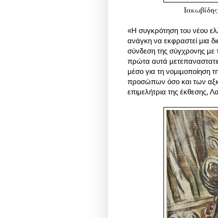
Ιακωβίδης
«Η συγκρότηση του νέου ελ
ανάγκη να εκφραστεί µια δι
σύνδεση της σύγχρονης µε 
πρώτα αυτά µετεπαναστατι
µέσο για τη νοµιµοποίηση τη
προσώπων όσο και των αξι
επιμελήτρια της έκθεσης,