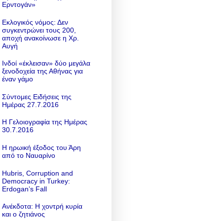
Ερντογάν»
Εκλογικός νόμος: Δεν
συγκεντρώνει τους 200,
αποχή ανακοίνωσε η Χρ.
Αυγή
Ινδοί «έκλεισαν» δύο μεγάλα
ξενοδοχεία της Αθήνας για
έναν γάμο
Σύντομες Ειδήσεις της
Ημέρας 27.7.2016
Η Γελοιογραφία της Ημέρας
30.7.2016
Η ηρωική έξοδος του Άρη
από το Ναυαρίνο
Hubris, Corruption and
Democracy in Turkey:
Erdogan’s Fall
Ανέκδοτα: Η χοντρή κυρία
και ο ζητιάνος