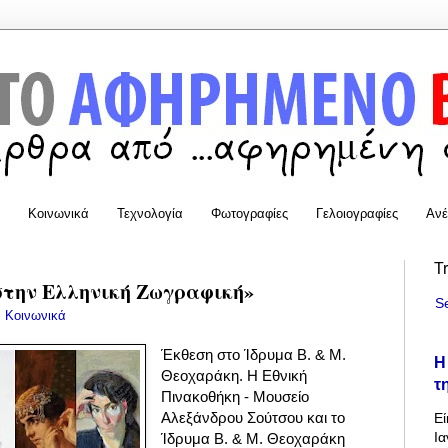
Κοινωνικά
Τεχνολογία
Φωτογραφίες
Γελοιογραφίες
Ανέ
T
στην Ελληνική Ζωγραφική»
S
:
Κοινωνικά
Έκθεση στο Ίδρυμα Β. & Μ.
Η
Θεοχαράκη. Η Εθνική
τ
Πινακοθήκη - Μουσείο
Αλεξάνδρου Σούτσου και το
Εί
Ια
Ίδρυμα Β. & Μ. Θεοχαράκη