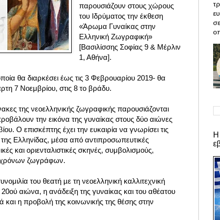
τρ
παρουσιάζουν στους χώρους
ε
του Ιδρύματος την έκθεση
σε
«Άρωμα Γυναίκας στην
οπ
Ελληνική Ζωγραφική»
[Βασιλίσσης Σοφίας 9 & Μέρλιν
1, Αθήνα].
οποία θα διαρκέσει έως τις 3 Φεβρουαρίου 2019- θα
τη 7 Νοεμβρίου, στις 8 το βράδυ.
ίνακες της νεοελληνικής ζωγραφικής παρουσιάζονται
προβάλουν την εικόνα της γυναίκας στους δύο αιώνες
ίου. Ο επισκέπτης έχει την ευκαιρία να γνωρίσει τις
Η
 της Ελληνίδας, μέσα από αντιπροσωπευτικές
ε
ές και οριενταλιστικές σκηνές, συμβολισμούς,
υγχρόνων ζωγράφων.
συνομιλία του θεατή µε τη νεοελληνική καλλιτεχνική
 20ού αιώνα, η ανάδειξη της γυναίκας και του αθέατου
 και η προβολή της κοινωνικής της θέσης στην