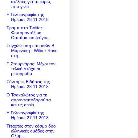
ατέλειες για το ευρώ,
που γίνετ...
Η Γελοιογραφία της
Ημέρας 28.11.2018
Τραμπ στο Twitter:
Φωτομοντάζ με
Ομπάμα και ζεύγος...
Συγχώνευση εταιρειών Β.
Μαρινάκη - Wilbur Ross
στη...
Γ. Στουρνάρας: Μέχρι τον
τελικό στόχο οι
μεταρρυθμ...
Σύντομες Ειδήσεις της
Ημέρας 28.11.2018
Ο Τσακαλώτος για τη
σαρανταποδαρούσα
και τις assis...
Η Γελοιογραφία της
Ημέρας 27.11.2018
Τέταρτες στον κόσμο δύο
ελληνικές ομάδες στην
Ολυμ...