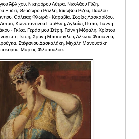
ιου Άβλιχου, Νικηφόρου Λύτρα, Νικολάου Γύζη,
ου Ξυδιά, Θεόδωρου Ράλλη, Iάκωβου Ρίζου, Παύλου
ντιου, Θάλειας Φλωρά - Καραβία, Σοφίας Λασκαρίδου,
 Λύτρα, Κωνσταντίνου Παρθένη, Αγλαΐας Παπά, Γιάννη
κου - Γκίκα, Γεράσιμου Στέρη, Γιάννη Μόραλη, Χρίστου
ναγιώτη Τέτση, Χρόνη Μπότσογλου, Αλέκου Φασιανού,
Δρούγκα, Στέφανου Δασκαλάκη, Μιχάλη Μανουσάκη,
Μποκόρου, Μαρίας Φιλοπούλου.