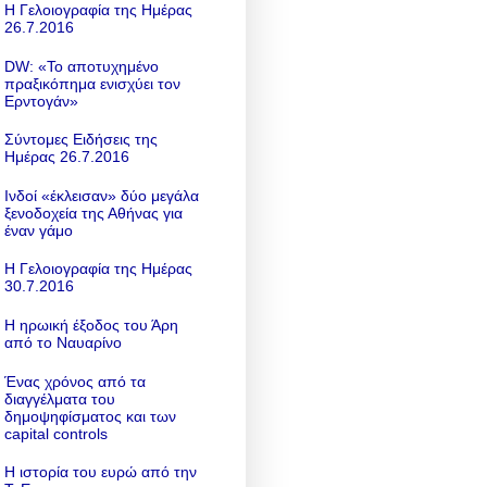
Η Γελοιογραφία της Ημέρας
26.7.2016
DW: «To αποτυχημένο
πραξικόπημα ενισχύει τον
Ερντογάν»
Σύντομες Ειδήσεις της
Ημέρας 26.7.2016
Ινδοί «έκλεισαν» δύο μεγάλα
ξενοδοχεία της Αθήνας για
έναν γάμο
Η Γελοιογραφία της Ημέρας
30.7.2016
Η ηρωική έξοδος του Άρη
από το Ναυαρίνο
Ένας χρόνος από τα
διαγγέλματα του
δημοψηφίσματος και των
capital controls
Η ιστορία του ευρώ από την