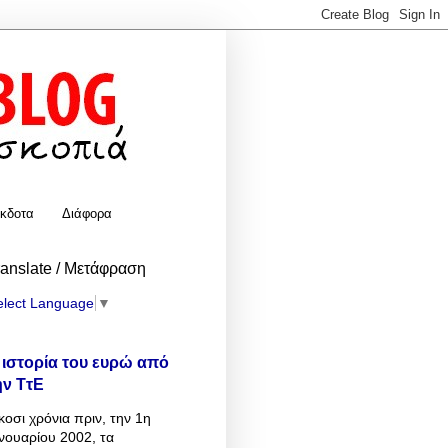
κδοτα
Διάφορα
ranslate / Μετάφραση
elect Language
▼
 ιστορία του ευρώ από
ην ΤτΕ
κοσι χρόνια πριν, την 1η
νουαρίου 2002, τα