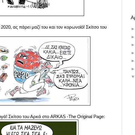
Α
020, ας πάρει μαζί του και τον κορωνοϊό! Σκίτσο του
σιγά! Σκίτσο του Αρκά στο ARKAS -The Original Page: