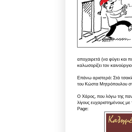
αποχαιρετά (να φύγει και πο
καλωσορίζει τον καινούργιο
Επάνω αριστερά: Στά τσακίδ
του Κώστα Μητρόπουλου στ
Ο Χάρος, που λόγω της παν
λίγους ευχαριστημένους με 
Page: