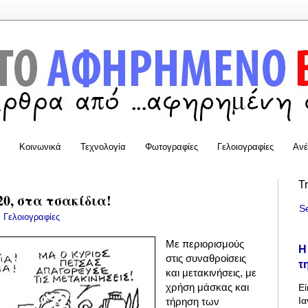
Κοινωνικά
Τεχνολογία
Φωτογραφίες
Γελοιογραφίες
Ανέ
T
20, στα τσακίδια!
S
:
Γελοιογραφίες
Με περιορισμούς
Η
στις συναθροίσεις
τ
και μετακινήσεις, με
χρήση μάσκας και
Εί
Ια
τήρηση των