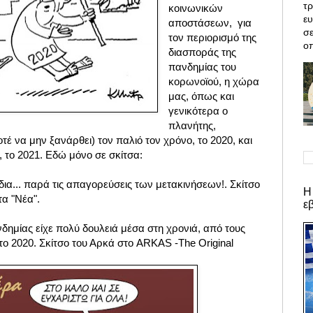
τρ
κοινωνικών
ε
αποστάσεων, για
σε
τον περιορισμό της
οπ
διασποράς της
πανδημίας του
κορωνοϊού, η χώρα
μας, όπως και
γενικότερα ο
πλανήτης,
τέ να μην ξανάρθει) τον παλιό τον χρόνο, το 2020, και
, το 2021. Εδώ μόνο σε σκίτσα:
ια... παρά τις απαγορεύσεις των μετακινήσεων!. Σκίτσο
Η
α "Νέα".
ε
δημίας είχε πολύ δουλειά μέσα στη χρονιά, από τους
το 2020. Σκίτσο του Αρκά στο ARKAS -The Original