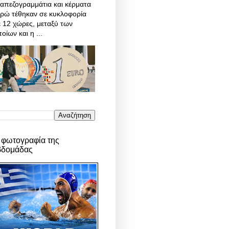
απεζογραμμάτια και κέρματα
υρώ τέθηκαν σε κυκλοφορία
 12 χώρες, μεταξύ των
οίων και η ...
 φωτογραφία της
βδομάδας