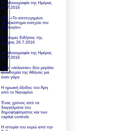
Η Γελοιογραφία της Ημέρας
26.7.2016
DW: «To αποτυχημένο
πραξικόπημα ενισχύει τον
Ερντογάν»
Σύντομες Ειδήσεις της
Ημέρας 26.7.2016
Η Γελοιογραφία της Ημέρας
30.7.2016
Ινδοί «έκλεισαν» δύο μεγάλα
ξενοδοχεία της Αθήνας για
έναν γάμο
Η ηρωική έξοδος του Άρη
από το Ναυαρίνο
Ένας χρόνος από τα
διαγγέλματα του
δημοψηφίσματος και των
capital controls
Η ιστορία του ευρώ από την