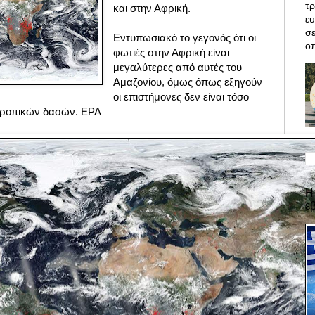
τρ
και στην Αφρική.
ε
σε
Εντυπωσιακό το γεγονός ότι οι
οπ
φωτιές στην Αφρική
είναι
μεγαλύτερες από αυτές του
Αμαζονίου, όμως όπως εξηγούν
οι επιστήμονες δεν είναι τόσο
 τροπικών δασών. EPA
Η
ε