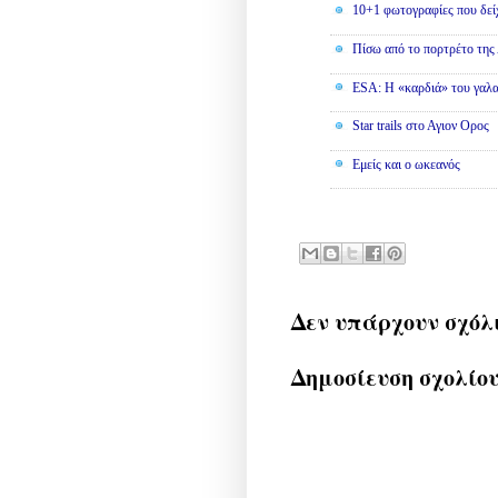
10+1 φωτογραφίες που δείχ
Πίσω από το πορτρέτο τη
ESA: Η «καρδιά» του γαλα
Star trails στο Αγιον Ορος
Εμείς και ο ωκεανός
Δεν υπάρχουν σχόλ
Δημοσίευση σχολίο