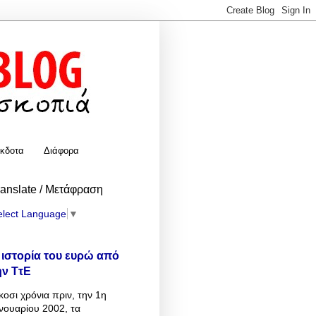
κδοτα
Διάφορα
ranslate / Μετάφραση
elect Language
▼
 ιστορία του ευρώ από
ην ΤτΕ
κοσι χρόνια πριν, την 1η
νουαρίου 2002, τα