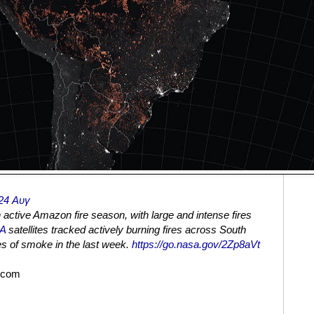
24 Αυγ
 active Amazon fire season, with large and intense fires
A
satellites tracked actively burning fires across South
s of smoke in the last week.
https://go.nasa.gov/2Zp8aVt
r.com
ς