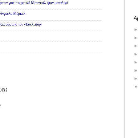
νουν γιατί το φετινό Μουντιάλ ήταν μοναδικό
ς Ανγκελα Μέρκελ
Α
ξία μας από τον «Ευκλείδη»
ια:
υ