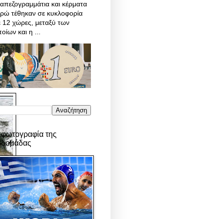
απεζογραμμάτια και κέρματα
υρώ τέθηκαν σε κυκλοφορία
 12 χώρες, μεταξύ των
οίων και η ...
 φωτογραφία της
βδομάδας