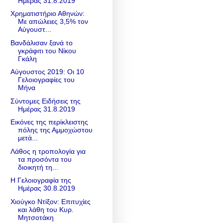
Ημέρας 31.8.2019
Χρηματιστήριο Αθηνών:
Με απώλειες 3,5% τον
Αύγουστ...
Βανδάλισαν ξανά το
γκράφιτι του Νίκου
Γκάλη
Αύγουστος 2019: Οι 10
Γελοιογραφίες του
Μήνα
Σύντομες Ειδήσεις της
Ημέρας 31.8.2019
Εικόνες της περίκλειστης
πόλης της Αμμοχώστου
μετά...
Λάθος η τροπολογία για
τα προσόντα του
διοικητή τη...
Η Γελοιογραφία της
Ημέρας 30.8.2019
Χιούγκο Ντίξον: Επιτυχίες
και λάθη του Κυρ.
Μητσοτάκη