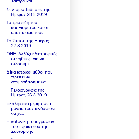
Τσίπρα και...
Σύντομες Ειδήσεις της
Ημέρας 28.8.2019
Τα τρία είδη του
καπνίσματος και οι
επιπτώσεις τους
Το Σκίτσο της Ημέρας
27.8.2019
OHE: Αλλάξτε διατροφικές
συνήθειες, για να
σώσουμε...
Δέκα ιατρικοί μύθοι που
πρέπει να
σταματήσουμε να ...
Η Γελοιογραφία της
Ημέρας 26.8.2019
Εκπληκτικά μέρη που η
μαγεία τους κινδυνεύει
να χα...
Η «αξονική τοµογραφία»
του ηφαιστείου της
Σαντορίνης